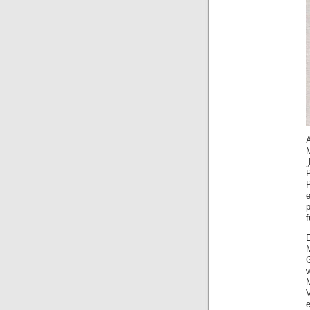
e
f
V
e