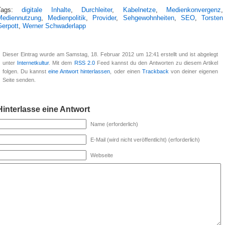
Tags:
digitale Inhalte
,
Durchleiter
,
Kabelnetze
,
Medienkonvergenz
,
Mediennutzung
,
Medienpolitik
,
Provider
,
Sehgewohnheiten
,
SEO
,
Torsten
Gerpott
,
Werner Schwaderlapp
Dieser Eintrag wurde am Samstag, 18. Februar 2012 um 12:41 erstellt und ist abgelegt
unter
Internetkultur
. Mit dem
RSS 2.0
Feed kannst du den Antworten zu diesem Artikel
folgen. Du kannst
eine Antwort hinterlassen
, oder einen
Trackback
von deiner eigenen
Seite senden.
Hinterlasse eine Antwort
Name (erforderlich)
E-Mail (wird nicht veröffentlicht) (erforderlich)
Webseite