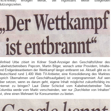
(nicht-linear) erfolgen werde, bei ingsesamt weiter stiegenden
Nutzungszeiten.
Winfried Urbe zitiert im Kölner Stadt-Anzeiger den Geschäftsführer des
abelnetzbetreibers Pepcom, Martin Bilger, wonach unter Providern, Inhalte-
nd Endgeräteanbietern der Wettkampf längst entbrannt sei. Aktuell gibt es in
Deutschland rund 1.400 Web TV-Anbieter, eine Konsolidierung des Marktes
(sprich Übernahmen und Geschäftsaufgaben) ist vorprogrammiert. Auf wen
aber setzen, wenn es darum geht, eigene Inhalt möglichst zukunftsfähig ins
Internet zu bringen? Laut Dieter Schickel vom Kabelnetzbetreiber Tele
Columbia werde vom Markt verschwinden, wer nur „Durchleiter von Inhalten“
st, ohne einen Mehrwert für Konsumenten zu bieten.