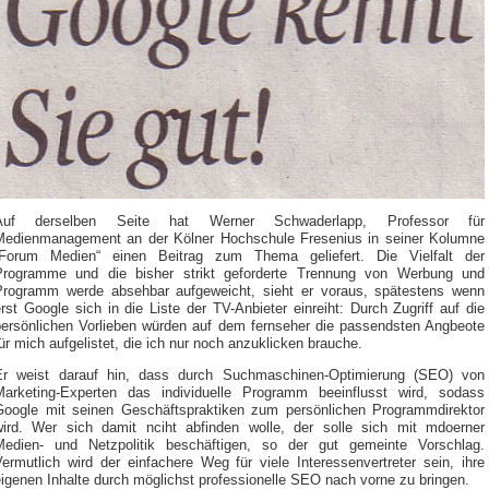
Auf derselben Seite hat Werner Schwaderlapp, Professor für
Medienmanagement an der Kölner Hochschule Fresenius in seiner Kolumne
„Forum Medien“ einen Beitrag zum Thema geliefert. Die Vielfalt der
Programme und die bisher strikt geforderte Trennung von Werbung und
Programm werde absehbar aufgeweicht, sieht er voraus, spätestens wenn
rst Google sich in die Liste der TV-Anbieter einreiht: Durch Zugriff auf die
persönlichen Vorlieben würden auf dem fernseher die passendsten Angbeote
ür mich aufgelistet, die ich nur noch anzuklicken brauche.
Er weist darauf hin, dass durch Suchmaschinen-Optimierung (SEO) von
Marketing-Experten das individuelle Programm beeinflusst wird, sodass
Google mit seinen Geschäftspraktiken zum persönlichen Programmdirektor
wird. Wer sich damit nciht abfinden wolle, der solle sich mit mdoerner
Medien- und Netzpolitik beschäftigen, so der gut gemeinte Vorschlag.
ermutlich wird der einfachere Weg für viele Interessenvertreter sein, ihre
igenen Inhalte durch möglichst professionelle SEO nach vorne zu bringen.