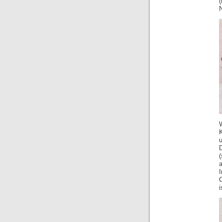
K
u
i