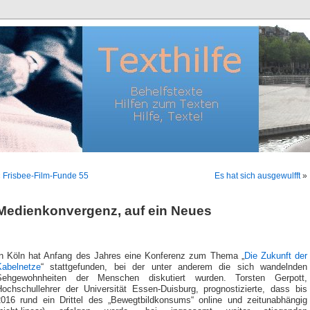
«
Frisbee-Film-Funde 55
Es hat sich ausgewulfft
»
Medienkonvergenz, auf ein Neues
In Köln hat Anfang des Jahres eine Konferenz zum Thema „
Die Zukunft der
Kabelnetze
“ stattgefunden, bei der unter anderem die sich wandelnden
Sehgewohnheiten der Menschen diskutiert wurden. Torsten Gerpott,
Hochschullehrer der Universität Essen-Duisburg, prognostizierte, dass bis
2016 rund ein Drittel des „Bewegtbildkonsums“ online und zeitunabhängig