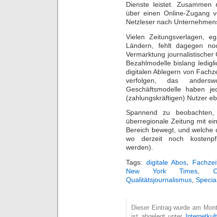
Dienste leistet. Zusammen m
über einen Online-Zugang ve
Netzleser nach Unternehmens
Vielen Zeitungsverlagen, e
Ländern, fehlt dagegen noc
Vermarktung journalistischer 
Bezahlmodelle bislang ledigli
digitalen Ablegern von Fachze
verfolgen, das anders
Geschäftsmodelle haben jed
(zahlungskräftigen) Nutzer e
Spannend zu beobachten, 
überregionale Zeitung mit ei
Bereich bewegt, und welche d
wo derzeit noch kostenpfl
werden).
Tags:
digitale Abos
,
Fachzeit
New York Times
,
O
Qualitätsjournalismus
,
Special
Dieser Eintrag wurde am Mont
ist abgelegt unter
Internetkult