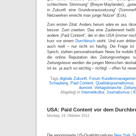
schlechtere Stimmung“ (Breyer-Mayländer), „gute
in Zukunft eine Grundvoraussetzung“ (Sommerf
Netzwerken erreicht man junge Nutzer“ (Eck).
Zum ersten Zitat: Anders herum wäre es aus öko
besser. Zum zweiten: Das eine Zauberwort heißt 
andere „Paid Content“, der in den USA (immer noch 
kurz vor einem
Durchbruch
steht. Und zum dritten
auch reell – nur nicht so häufig. Die Frage ist
Sprich, stehen personalisierbare News für mobile E
die online Reputation des Zeitungsverlages s
Zeitungsleser werden die jungen Menschen deshal
ist es ja auch so wichtig – richtig! – offen für neu
Tags:
digitale Zukunft
,
Forum Kundenmanagemen
Schauberg
,
Paid Content
,
Qualitätsjournalismus
,
dumont
,
Verlagsbranche
,
Zeitun
Abgelegt in
Internetkultur
,
Journalismus
|
K
USA: Paid Content vor dem Durchbr
Montag, 24. Oktober 2011
Die renommierte US-Qualitätszeitung
New York T