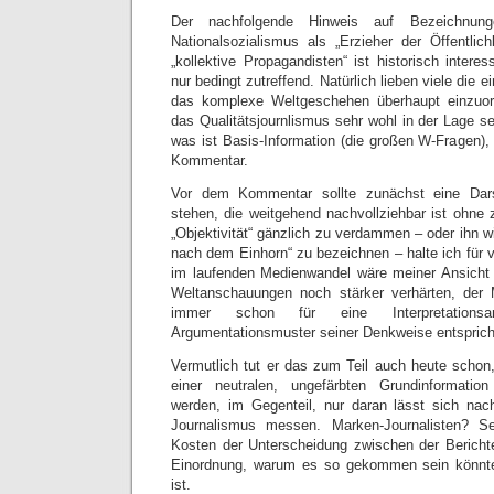
Der nachfolgende Hinweis auf Bezeichnung
Nationalsozialismus als „Erzieher der Öffentli
„kollektive Propagandisten“ ist historisch interes
nur bedingt zutreffend. Natürlich lieben viele die 
das komplexe Weltgeschehen überhaupt einzuor
das Qualitätsjournlismus sehr wohl in der Lage s
was ist Basis-Information (die großen W-Fragen),
Kommentar.
Vor dem Kommentar sollte zunächst eine Dars
stehen, die weitgehend nachvollziehbar ist ohne 
„Objektivität“ gänzlich zu verdammen – oder ihn wi
nach dem Einhorn“ zu bezeichnen – halte ich für v
im laufenden Medienwandel wäre meiner Ansicht 
Weltanschauungen noch stärker verhärten, der
immer schon für eine Interpretationsa
Argumentationsmuster seiner Denkweise entsprich
Vermutlich tut er das zum Teil auch heute scho
einer neutralen, ungefärbten Grundinformatio
werden, im Gegenteil, nur daran lässt sich nac
Journalismus messen. Marken-Journalisten? Se
Kosten der Unterscheidung zwischen der Berichte
Einordnung, warum es so gekommen sein könn
ist.