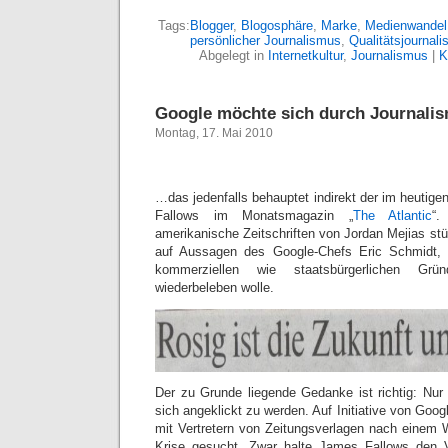
Tags:
Blogger
,
Blogosphäre
,
Marke
,
Medienwandel
persönlicher Journalismus
,
Qualitätsjournal
Abgelegt in
Internetkultur
,
Journalismus
|
K
Google möchte sich durch Journali
Montag, 17. Mai 2010
…das jedenfalls behauptet indirekt der im heutigen
Fallows im Monatsmagazin „
The Atlantic
“
amerikanische Zeitschriften von Jordan Mejias stü
auf Aussagen des Google-Chefs Eric Schmidt,
kommerziellen wie staatsbürgerlichen Grü
wiederbeleben wolle.
Der zu Grunde liegende Gedanke ist richtig: Nur 
sich angeklickt zu werden. Auf Initiative von Go
mit Vertretern von Zeitungsverlagen nach einem
Krise gesucht. Zwar halte James Fallows den Vo