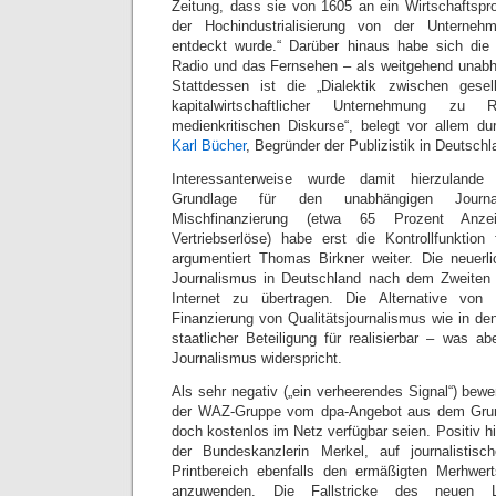
Zeitung, dass sie von 1605 an ein Wirtschaftspr
der Hochindustrialisierung von der Unterneh
entdeckt wurde.“ Darüber hinaus habe sich die
Radio und das Fernsehen – als weitgehend unabh
Stattdessen ist die „Dialektik zwischen gesel
kapitalwirtschaftlicher Unternehmung zu R
medienkritischen Diskurse“, belegt vor allem d
Karl Bücher
, Begründer der Publizistik in Deutschl
Interessanterweise wurde damit hierzulande 
Grundlage für den unabhängigen Journa
Mischfinanzierung (etwa 65 Prozent Anz
Vertriebserlöse) habe erst die Kontrollfunktion
argumentiert Thomas Birkner weiter. Die neuerl
Journalismus in Deutschland nach dem Zweiten 
Internet zu übertragen. Die Alternative von
Finanzierung von Qualitätsjournalismus wie in den
staatlicher Beteiligung für realisierbar – was ab
Journalismus widerspricht.
Als sehr negativ („ein verheerendes Signal“) bewe
der WAZ-Gruppe vom dpa-Angebot aus dem Grund
doch kostenlos im Netz verfügbar seien. Positiv hi
der Bundeskanzlerin Merkel, auf journalistis
Printbereich ebenfalls den ermäßigten Merhwer
anzuwenden. Die Fallstricke des neuen Lei