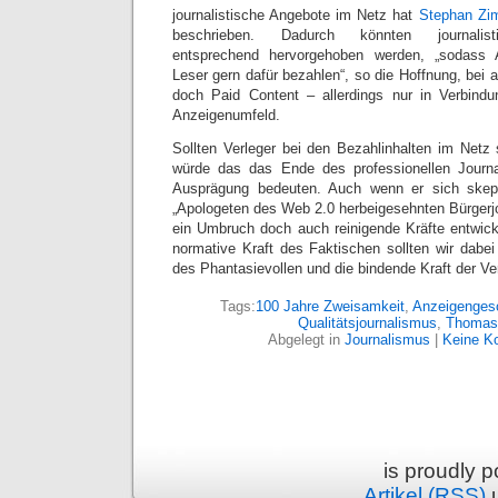
journalistische Angebote im Netz hat
Stephan Zim
beschrieben. Dadurch könnten journalisti
entsprechend hervorgehoben werden, „sodass
Leser gern dafür bezahlen“, so die Hoffnung, bei all
doch Paid Content – allerdings nur in Verbindu
Anzeigenumfeld.
Sollten Verleger bei den Bezahlinhalten im Netz s
würde das das Ende des professionellen Journa
Ausprägung bedeuten. Auch wenn er sich ske
„Apologeten des Web 2.0 herbeigesehnten Bürgerjo
ein Umbruch doch auch reinigende Kräfte entwick
normative Kraft des Faktischen sollten wir dabei
des Phantasievollen und die bindende Kraft der Ve
Tags:
100 Jahre Zweisamkeit
,
Anzeigenges
Qualitätsjournalismus
,
Thomas 
Abgelegt in
Journalismus
|
Keine K
is proudly 
Artikel (RSS)