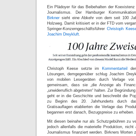
Ein Plädoyer für das Beibehalten der Koexisten
Journalismus. Der Hamburger Kommunikation
Birkner
sieht eine Abkehr von dem seit 100 Jah
Holzweg. Damit kritisiert er in der FTD vom verg
Springer-Konzerngeschäftsführer
Christoph Kees
Joachim Dreykluft
.
Christoph Keese setzte im
Kommentarteil
der
Lösungen, demgegenüber schlug Joachim Dreykl
von mobilen Lesegeräten durch Verlage vor.
gemeinsam, dass sie „die Anzeige als Financi
„unwiderruflich abgetreten“ halten. Zur Begründung
geht er in die Geschichte und beschreibt die Pop
zu Beginn des 20. Jahrhunderts durch da
Gratisauflagen etablierten die Verlage das Prod
begannen erst danach, Bezugspreise zu erheben.
Mit diesen beinahe nur als Schutzgebühren zu v
jedoch allenfalls die materielle Produktion, nicht
Journalismus finanziert werden. Birkners Worten zu