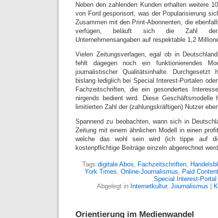
Neben den zahlenden Kunden erhalten weitere 10
von Ford gesponsort, was der Popularisierung siche
Zusammen mit den Print-Abonnenten, die ebenfall
verfügen, beläuft sich die Zahl der
Unternehmensangaben auf respektable 1,2 Million
Vielen Zeitungsverlagen, egal ob in Deutschlan
fehlt dagegen noch ein funktionierendes Mo
journalistischer Qualitätsinhalte. Durchgesetz
bislang lediglich bei Special Interest-Portalen ode
Fachzeitschriften, die ein gesondertes Interes
nirgends bedient wird. Diese Geschäftsmodelle 
limitierten Zahl der (zahlungskräftigen) Nutzer ebe
Spannend zu beobachten, wann sich in Deutschla
Zeitung mit einem ähnlichen Modell in einen prof
welche das wohl sein wird (ich tippe auf d
kostenpflichtige Beiträge einzeln abgerechnet werd
Tags:
digitale Abos
,
Fachzeitschriften
,
Handelsbl
York Times
,
Online-Journalismus
,
Paid Conten
Special Interest-Portal
Abgelegt in
Internetkultur
,
Journalismus
|
K
Orientierung im Medienwandel