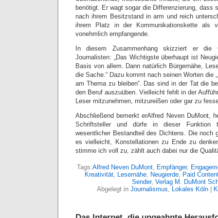
benötigt. Er wagt sogar die Differenzierung, dass 
nach ihrem Besitzstand in arm und reich unters
ihrem Platz in der Kommunikationskette als 
vonehmlich empfangende.
In diesem Zusammenhang skizziert er die G
Journalisten: „Das Wichtigste überhaupt ist Neugie
Basis von allem. Dann natürlich Bürgernähe, Le
die Sache.“ Dazu kommt nach seinen Worten die „S
am Thema zu bleiben“. Das sind in der Tat die 
den Beruf auszuüben. Vielleicht fehlt in der Auffü
Leser mitzunehmen, mitzureißen oder gar zu fesse
Abschließend bemerkt erAlfred Neven DuMont, heu
Schriftsteller und dürfe in dieser Funktion
wesentlicher Bestandteil des Dichtens. Die noch 
es vielleicht, Konstellationen zu Ende zu denk
stimme ich voll zu, zählt auch dabei nur die Qualit
Tags:
Alfred Neven DuMont
,
Empfänger
,
Engagem
Kreativität
,
Lesernähe
,
Neugierde
,
Paid Conten
Sender
,
Verlag M. DuMont Sc
Abgelegt in
Journalismus
,
Lokales Köln
|
K
Das Internet, die ungeahnte Herausf