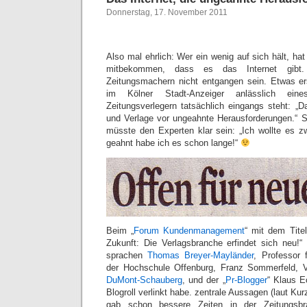
Donnerstag, 17. November 2011
Also mal ehrlich: Wer ein wenig auf sich hält, ha
mitbekommen, dass es das Internet gibt
Zeitungsmachern nicht entgangen sein. Etwas er
im Kölner Stadt-Anzeiger anlässlich eine
Zeitungsverlegern tatsächlich eingangs steht: „Da
und Verlage vor ungeahnte Herausforderungen.“ Se
müsste den Experten klar sein: „Ich wollte es z
geahnt habe ich es schon lange!“
Beim „
Forum Kundenmanagement
“ mit dem Titel
Zukunft: Die Verlagsbranche erfindet sich neu!“
sprachen
Thomas Breyer-Mayländer
, Professor
der Hochschule Offenburg, Franz Sommerfeld, 
DuMont-Schauberg
, und der „
Pr-Blogger
“ Klaus E
Blogroll verlinkt habe. zentrale Aussagen (laut Kurz
gab schon bessere Zeiten in der Zeitungsb