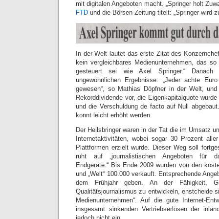
mit digitalen Angeboten macht. „Springer holt Zu
FTD
und die Börsen-Zeitung titelt: „Springer wird
In der Welt lautet das erste Zitat des Konzernch
kein vergleichbares Medienunternehmen, das so e
gesteuert sei wie Axel Springer.“ Danach 
ungewöhnlichen Ergebnisse: „Jeder achte Eu
gewesen“, so Mathias Döpfner in der Welt, und 
Rekorddividende vor, die Eigenkapitalquote wurde
und die Verschuldung de facto auf Null abgebaut.
konnt leicht erhöht werden.
Der Heilsbringer waren in der Tat die im Umsatz 
Internetaktivitäten, wobei sogar 30 Prozent alle
Plattformen erzielt wurde. Dieser Weg soll fortg
ruht auf „journalistischen Angeboten für 
Endgeräte.“ Bis Ende 2009 wurden von den kostenp
und „Welt“ 100.000 verkauft. Entsprechende Angeb
dem Frühjahr geben. An der Fähigkeit, Ge
Qualitätsjournalismus zu entwickeln, enstcheide si
Medienunternehmen“. Auf die gute Internet-Ent
insgesamt sinkenden Vertriebserlösen der inlän
jedoch nicht ein