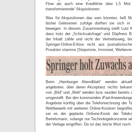
Flow als auch eine Kreditlinie über 1,5 Mr
transformierende“ Akquisitionen.
Was für Akquisitionen das sein könnten, ließ M
bisher Gelesenen zufolge dürften sie sich in
bewegen. In diesem Zusammenhang stellt Lutz 
dass trotz der „Schicksalsfrage“ und Döpfners
der Inhalt zähle und nicht der Vertriebsweg, bi
Springer-Online-Erlöse nicht aus journalistisc
Proukten stamme (Stepstone, Immonet, Werbever
Beim „Hamburger Abendblatt“ werden aktuell 
angeboten, über deren Akzeptanz nichts bekan
von „Bild“ und „Welt“ werden bzw. wurden bereits
umgestellt. Bei den kommenden iPad-Anwendungen
Angebote künftig über die Telefonrechnung der 
Wettbewerb mit weiteren Online-Kiosken begrüßte
sei es der geplante Onlione-Kiosk der Tele
Bertelsmann, solange nur Technologiekonzerne wie
der Verlage eingriffen. Da ist das letzte Wort noch