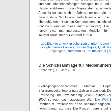
durchaus überlebensfähigen Verlagen neue und 
Häuser etablieren. Jordan Mejias stellt abschließ
Aussicht für das nächste Jahr schon sehr viel sch
waschi also? Nicht ganz. Jedoch sollte sich da
überschätzen mit seinen Kompetenzen hinsichtlich
(natürlich kann es diese auch aufkaufen). Die
haben zwar mit interessanten Modellen für d
Journalismus aber nur entfernt zu tun.
Tags:
Blick in amerikanische Zeitschriften
,
Bürgerj
Google
,
James Fallows
,
Jordan Mejias
,
Qualität
Abgelegt in
Internetkultur
,
Journalismus
|
K
Die Schicksalsfrage für Medienunte
Donnerstag, 11. März 2010
Axel-Springer-Konzernchef Mathias 
Bilanzpressekonferenz gute Zahlen präsentiert. D
Entrüstung und Bewunderung: „Axel Springer ko
2009“ schreibt das hauseigene Blatt
Die Welt
(
Döpfner ist Profiteur der Krise“ schimpft dagege
heben darauf ab, dass Der Konzern bereits gut 