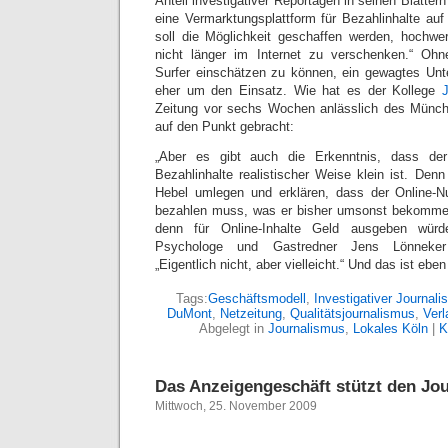
Anteil investigativer Reportagen in seinen Blätte
eine Vermarktungsplattform für Bezahlinhalte au
soll die Möglichkeit geschaffen werden, hochwert
nicht länger im Internet zu verschenken.“ Ohne
Surfer einschätzen zu können, ein gewagtes Unte
eher um den Einsatz. Wie hat es der Kollege
Zeitung vor sechs Wochen anlässlich des Münchn
auf den Punkt gebracht:
„Aber es gibt auch die Erkenntnis, dass der
Bezahlinhalte realistischer Weise klein ist. Den
Hebel umlegen und erklären, dass der Online-Nu
bezahlen muss, was er bisher umsonst bekommen 
denn für Online-Inhalte Geld ausgeben würd
Psychologe und Gastredner Jens Lönneker v
„Eigentlich nicht, aber vielleicht.“ Und das ist ebe
Tags:
Geschäftsmodell
,
Investigativer Journal
DuMont
,
Netzeitung
,
Qualitätsjournalismus
,
Ver
Abgelegt in
Journalismus
,
Lokales Köln
|
K
Das Anzeigengeschäft stützt den Jo
Mittwoch, 25. November 2009