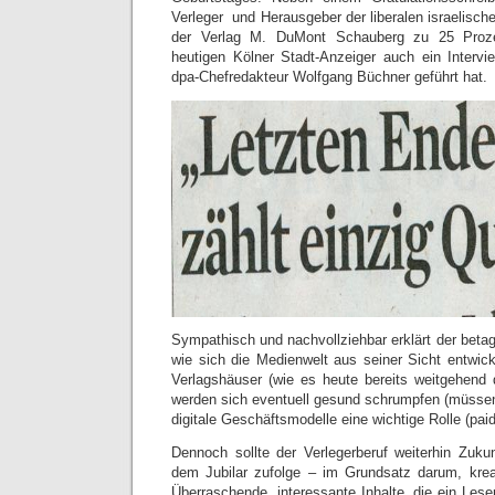
Verleger und Herausgeber der liberalen israelische
der Verlag M. DuMont Schauberg zu 25 Prozent
heutigen Kölner Stadt-Anzeiger auch ein Interv
dpa-Chefredakteur Wolfgang Büchner geführt hat.
Sympathisch und nachvollziehbar erklärt der beta
wie sich die Medienwelt aus seiner Sicht entwick
Verlagshäuser (wie es heute bereits weitgehend d
werden sich eventuell gesund schrumpfen (müssen)
digitale Geschäftsmodelle eine wichtige Rolle (paid
Dennoch sollte der Verlegerberuf weiterhin Zuk
dem Jubilar zufolge – im Grundsatz darum, krea
Überraschende, interessante Inhalte, die ein Les