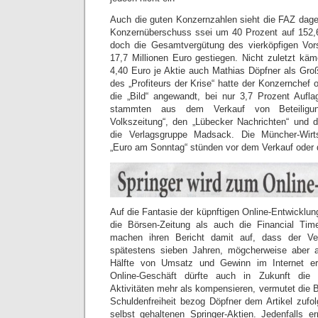
Auch die guten Konzernzahlen sieht die FAZ dageg
Konzernüberschuss ssei um 40 Prozent auf 152,6
doch die Gesamtvergütung des vierköpfigen Vo
17,7 Millionen Euro gestiegen. Nicht zuletzt kä
4,40 Euro je Aktie auch Mathias Döpfner als Gro
des „Profiteurs der Krise“ hatte der Konzernchef o
die „Bild“ angewandt, bei nur 3,7 Prozent Aufl
stammten aus dem Verkauf von Beteiligun
Volkszeitung“, den „Lübecker Nachrichten“ und d
die Verlagsgruppe Madsack. Die Müncher-Wirt
„Euro am Sonntag“ stünden vor dem Verkauf oder
Auf die Fantasie der küpnftigen Online-Entwicklu
die Börsen-Zeitung als auch die Financial Ti
machen ihren Bericht damit auf, dass der Ver
spätestens sieben Jahren, mögcherweise aber 
Hälfte von Umsatz und Gewinn im Internet er
Online-Geschäft dürfte auch in Zukunft die w
Aktivitäten mehr als kompensieren, vermutet die B
Schuldenfreiheit bezog Döpfner dem Artikel zufo
selbst gehaltenen Springer-Aktien. Jedenfalls 