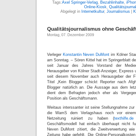
Tags:
Axel Springer-Verlag
,
Bezahlinhalte
,
iPho
Online-Kiosk
,
Qualitätsjourna
Abgelegt in
Internetkultur
,
Journalismus
|
K
Qualitätsjournalismus ohne Geschäf
Montag, 07. Dezember 2009
Verleger
Konstantin Neven DuMont
im Kölner Stad
am Sonntag. – Sören Kittel hat im Springerblatt d
seit Januar des Jahres Vorstand der Medie
Herausgeber von Kölner Stadt-Anzeiger, Express u
seit diesem November auch Herausgeber der Fr
Titel „Kein Blogger schickt Reporter nach Afgh
Blogger natürlich an. Die Aussage aus dem letz
dient dem Befragten jedoch eher als Vergegen
Position als Geschäftsmann.
Weitaus interssanter ist seine Stellungnahme zur
die WamS dem Verlagshaus noch vor einem 
Netzeitung ruiniert zu haben (
texthilfe.de
h
Geschäftsmodell hat einfach überhaupt nicht fun
Neven DuMont zitiert, die Zweitverwertung wie 
Zeitung habe gefehlt. Die Online-Personalkosten