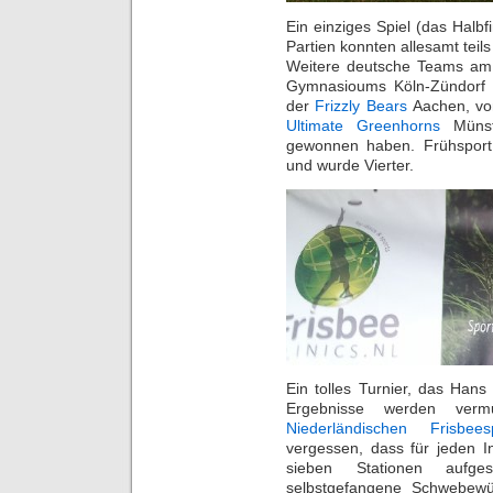
Ein einziges Spiel (das Halbf
Partien konnten allesamt tei
Weitere deutsche Teams am 
Gymnasioums Köln-Zündorf
der
Frizzly Bears
Aachen, v
Ultimate Greenhorns
Münste
gewonnen haben. Frühsport K
und wurde Vierter.
Ein tolles Turnier, das Hans
Ergebnisse werden verm
Niederländischen Frisbees
vergessen, dass für jeden I
sieben Stationen aufge
selbstgefangene Schwebewü