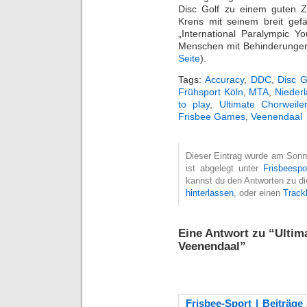
Disc Golf zu einem guten Z
Krens mit seinem breit gef
„International Paralympic 
Menschen mit Behinderungen
Seite
).
Tags:
Accuracy
,
DDC
,
Disc G
Frühsport Köln
,
MTA
,
Niederl
to play
,
Ultimate Chorweile
Frisbee Games
,
Veenendaal
Dieser Eintrag wurde am Sonnt
ist abgelegt unter
Frisbeespo
kannst du den Antworten zu di
hinterlassen
, oder einen
Track
Eine Antwort zu “Ultima
Veenendaal”
Frisbee-Sport | Beiträge