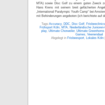
MTA) sowie Disc Golf zu einem guten Zweck zu 
Hans Krens mit seinem breit gefächerten Ang
„International Paralympic Youth Camp“ bei Amste
mit Behinderungen angeboten (ich berichtete auf 
Tags:
Accuracy
,
DDC
,
Disc Golf
,
Frisbeeclinics
Frühsport Köln
,
MTA
,
Niederländische Junioren-
play
,
Ultimate Chorweiler
,
Ultimate Greenhorns
Games
,
Veenendaal
Abgelegt in
Frisbeesport
,
Lokales Köln