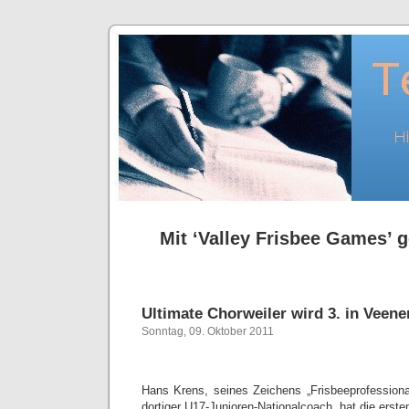
Mit ‘Valley Frisbee Games’ g
Ultimate Chorweiler wird 3. in Veene
Sonntag, 09. Oktober 2011
Hans Krens, seines Zeichens „Frisbeeprofessiona
dortiger U17-Junioren-Nationalcoach, hat die ersten