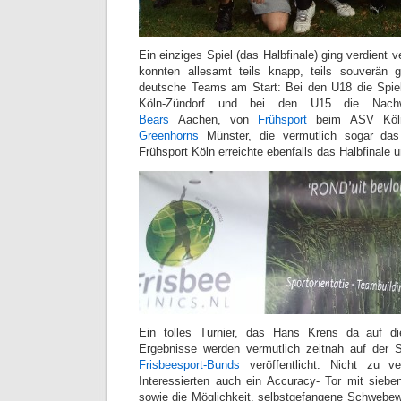
Ein einziges Spiel (das Halbfinale) ging verdient v
konnten allesamt teils knapp, teils souverän
deutsche Teams am Start: Bei den U18 die Spi
Köln-Zündorf und bei den U15 die Nac
Bears
Aachen, von
Frühsport
beim ASV Köl
Greenhorns
Münster, die vermutlich sogar das
Frühsport Köln erreichte ebenfalls das Halbfinale u
Ein tolles Turnier, das Hans Krens da auf di
Ergebnisse werden vermutlich zeitnah auf der 
Frisbeesport-Bunds
veröffentlicht. Nicht zu v
Interessierten auch ein Accuracy- Tor mit sieben
sowie die Möglichkeit, selbstgefangene Schwebe