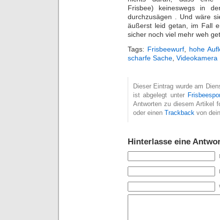
Frisbee) keineswegs in de
durchzusägen . Und wäre sie
äußerst leid getan, im Fall 
sicher noch viel mehr weh g
Tags:
Frisbeewurf
,
hohe Auf
scharfe Sache
,
Videokamera
Dieser Eintrag wurde am Diens
ist abgelegt unter
Frisbeespo
Antworten zu diesem Artikel 
oder einen
Trackback
von dein
Hinterlasse eine Antwor