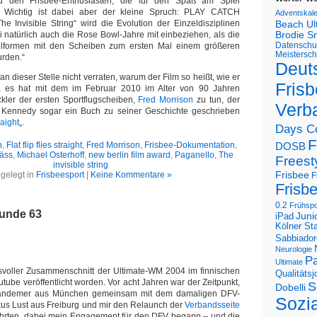
u den Frisbee-Enthusiasten, die für den Spaß am Spiel
d. Wichtig ist dabei aber der kleine Spruch: PLAY CATCH
Adventskal
 Invisible String“ wird die Evolution der Einzeldisziplinen
Beach U
 natürlich auch die Rose Bowl-Jahre mit einbeziehen, als die
Brodie S
Datenschu
elformen mit den Scheiben zum ersten Mal einem größeren
Meistersch
urden.“
Deut
n dieser Stelle nicht verraten, warum der Film so heißt, wie er
Frisb
r, es hat mit dem im Februar 2010 im Alter von 90 Jahren
kler der ersten Sportflugscheiben,
Fred Morrison
zu tun, der
Verb
Kennedy sogar ein Buch zu seiner Geschichte geschrieben
raight
„.
Days C
F
n
,
Flat flip flies straight
,
Fred Morrison
,
Frisbee-Dokumentation
,
DOSB
äss
,
Michael Osterhoff
,
new berlin film award
,
Paganello
,
The
Freest
invisible string
Frisbee
gelegt in
Frisbeesport
|
Keine Kommentare »
F
Frisb
0.2
Frühspo
Funde 63
Juni
iPad
Kölner St
Sabbiador
Neurologie
Pa
Ultimate
gsvoller Zusammenschnitt der Ultimate-WM 2004 im finnischen
Qualitäts
Youtube veröffentlicht worden. Vor acht Jahren war der Zeitpunkt,
S
Dobelli
andemer aus München gemeinsam mit dem damaligen DFV-
Sozi
us Lust aus Freiburg und mir den Relaunch der
Verbandsseite
ührten, dabei mein Engagement für den DFV begann – und die