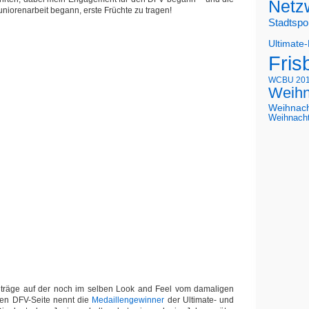
Netz
niorenarbeit begann, erste Früchte zu tragen!
Stadtspo
Ultimate
Fris
WCBU 20
Weihn
Weihnac
Weihnach
eiträge auf der noch im selben Look and Feel vom damaligen
hen DFV-Seite nennt die
Medaillengewinner
der Ultimate- und