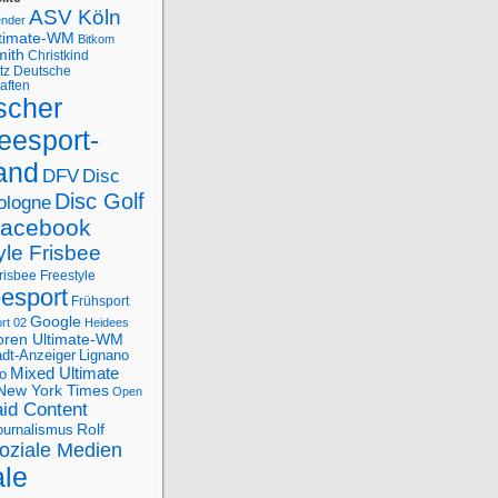
ASV Köln
ender
ltimate-WM
Bitkom
mith
Christkind
tz
Deutsche
aften
scher
eesport-
and
DFV
Disc
Disc Golf
ologne
acebook
yle Frisbee
risbee Freestyle
eesport
Frühsport
Google
rt 02
Heidees
oren Ultimate-WM
adt-Anzeiger
Lignano
Mixed Ultimate
o
New York Times
Open
id Content
Rolf
journalismus
oziale Medien
ale