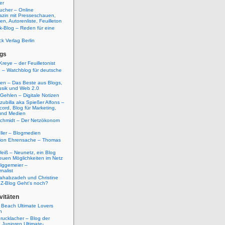
er
ucher – Online
azin mit Presseschauen,
n, Autorenliste, Feuilleton
k-Blog – Reden für eine
ck Verlag Berlin
gs
Kreye – der Feuilletonist
g – Watchblog für deutsche
ten – Das Beste aus Blogs,
usik und Web 2.0
 Gehlen – Digitale Notizen
zubilla aka Spießer Alfons –
cord, Blog für Marketing,
und Medien
Schmidt – Der Netzökonom
ller – Blogmedien
etion Ehrensache – Thomas
eiß – Neunetz, ein Blog
euen Möglichkeiten im Netz
iggemeier –
nalist
ahabzadeh und Christine
SZ-Blog Geht's noch?
vitäten
 Beach Ultimate Lovers
n
rucklacher – Blog der
Junioren Ultimate-