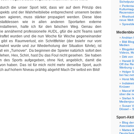
Sichelputz
Perlenta
durch die unser Sport lebt, dass wir auf dem Prinzip des
Kulturmag
spekts und der Wahrheitsliebe entsprechend unserem besten
Rezensione
en agieren, muss stärker propagiert werden. Diese Idee
Rhethori
neue Welt
tattdessen wie in allen anderen Sportarten externe
Spreebli
installieren, halte ich für den falschen Weg. Genau den
 die annähernd professionelle AUDL, gfür die acht Teams samt
Medienblo
draftet wurden und die nun Woche für Woche gegeneinander
Andrian 
 gibt es Raumverlust, ein Schrittfehler (der bsiehr nur vom
Bild Blo
Medien
ahnt wurde und zur Wiederholung der Situation führte), ist
Blogpilo
l ein „Turnover“. Da beginnen die Spieler natürlich sofort den
Videos, M
flehen, Hex, Schiri, hast Du das Foul nicht gesehen. Sie haben
Dirk von
 des Sports aufgegeben, ohne Not, angeblich, damit die
Harald D
Off the Re
on haben. Das ist für mich nicht mehr derselbe Sport, auch
Werbung 
sch auf hohem Niveau prähtig abgeht! Mach Dir selbst ein Bild!
Holger 
bei faz.net
Horst Mü
Indiskr
Knüwer
Marcel W
über die n
Stefan N
Medienjour
Susan V
Dössel – 
Sport-Akti
Blog der
Asscoiatio
Mattes B
Deutschen 