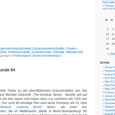
Nationalt
Thomas 
rund um d
M
D
3
4
10
11
17
18
24
25
igenverantwortlichkeit
,
Europameisterschaften
,
Frauen-
31
ribor
,
Professionalität
,
Schiedsrichter
,
Ultimate
,
Ultimate-EM
« Jan
gelegt in
Frisbeesport
|
Keine Kommentare »
Archiv
Januar 
Funde 64
Septemb
August 
Juni 20
Mai 201
April 20
März 20
fizielle Trailer zu der abendfüllenden Dokumentation von Jan
Februar
nd Michael Osterhoff: „The Invisible String“. Bereits seit gut
Januar 
en die drei daran und haben dazu u.a. mehrfach die USA und
Dezembe
 Der rund 90-minütige Film wird seine Premiere am 22. April
Novembe
lmfestival „Achtung Berlin“
feiern, als einer von
Oktober
Septemb
men, die im Wettbewerb „Made in Berlin-Brandenburg“ für
August 