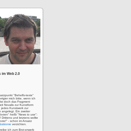
 im Web 2.0
satzpunkt "Behelfs-texte"
rigier mich bitte, wenn ich
! Ist doch das Fragment
eit Novalis zur Kunstform
 jedes Kunstwerk zur
n angelegt. Ein zweiter
Texten" heißt "News to use":
u! Drittens und letztens wollte
 Texte!" - schon im Ansatz
bstironie
verzichten.
hreibe ich zum Brot-erwerb