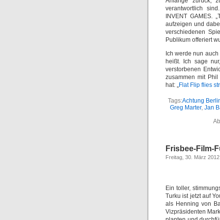
Anfänge zurück, z
verantwortlich sin
INVENT GAMES. „The
aufzeigen und dabei
verschiedenen Spi
Publikum offeriert w
Ich werde nun auch a
heißt. Ich sage nu
verstorbenen Entwic
zusammen mit Phil 
hat: „
Flat Flip flies st
Tags:
Achtung Berli
Greg Marter
,
Jan B
Ab
Frisbee-Film-
Freitag, 30. März 2012
Ein toller, stimmun
Turku ist jetzt auf 
als Henning von B
Vizpräsidenten Mark
planten und durchf