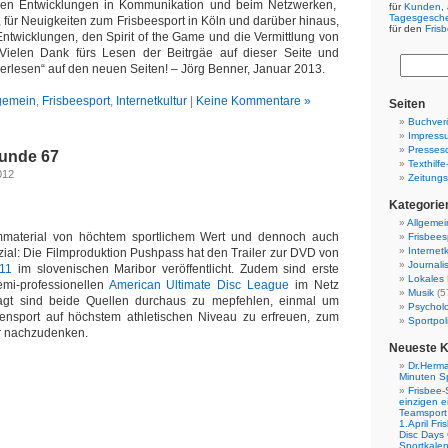
llen Entwicklungen in Kommunikation und beim Netzwerken,
für
Kunden
,
Tagesgesch
, für Neuigkeiten zum Frisbeesport in Köln und darüber hinaus,
für den
Fris
Entwicklungen, den Spirit of the Game und die Vermittlung von
 Vielen Dank fürs Lesen der Beitrgäe auf dieser Seite und
derlesen“ auf den neuen Seiten! – Jörg Benner, Januar 2013.
gemein
,
Frisbeesport
,
Internetkultur
|
Keine Kommentare »
Seiten
Buchverö
Impress
Presses
Funde 67
Texthilf
012
Zeitungs
Kategorie
Allgemei
mmaterial von höchtem sportlichem Wert und dennoch auch
Frisbees
Internetk
ial: Die Filmproduktion Pushpass hat den Trailer zur DVD von
Journali
11
im slovenischen Maribor veröffentlicht. Zudem sind erste
Lokales 
mi-professionellen
American Ultimate Disc League
im Netz
Musik
(5
agt sind beide Quellen durchaus zu mepfehlen, einmal um
Psychol
ensport auf höchstem athletischen Niveau zu erfreuen, zum
Sportpoli
r nachzudenken.
Neueste 
Dr.Herma
Minuten S
Frisbee-
einzigen e
Teamsport 
1.April Fr
Disc Days
Sportkale