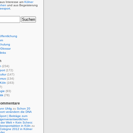
 aus Interesse am
Kölner
ehen
und aus Begeisterung
beesport
.
ffentlichung
um
chulung
e-Glossar
links
n
n
(234)
port
(172)
ultur
(147)
smus
(134)
Köln
(163)
7)
ogie
(93)
tik
(78)
Kommentare
nn Uhlig
zu
Schon 20
port verändern die DNA
Sport | Beiträge zum
igenverantwortlichen
der Welt » Kein Scherz:
isbeesportaktion in Köln
zu
 Cologne 2012 in Kölner
nder