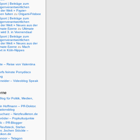
Sport | Beiträge zum
igenverantwortlichen
der Welt » Papier-
en falten
zu
Origami-Frisbee
Sport | Beiträge zum
igenverantwortlichen
 der Welt » Neues aus der
timate-Szene
zu
Ultimate
 wird 3. in Veenendaal
Sport | Beiträge zum
igenverantwortlichen
 der Welt » Neues aus der
timate-Szene
zu
Mach
rt in Köln-Nippes
e – Reise von Valentina
rfs feinste Ponydisco
og
hneider – Videoblog Speak
erne
log für Politik, Medien,
tin Hoffmann – PR-Doktor.
tionsblog
ucharz – Netzfeuilleton.de
röder – Popkulturjunkie
ck – PR-Blogger
Reufsteck, Stefan
r, Jochen Stöckle –
xikon.de
hnoor – Telagon