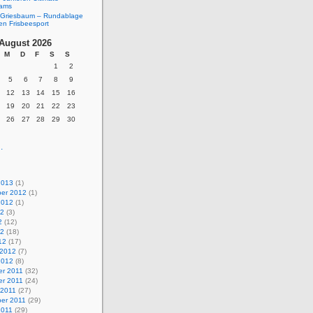
eams
Griesbaum – Rundablage
en Frisbeesport
August 2026
M
D
F
S
S
1
2
5
6
7
8
9
12
13
14
15
16
19
20
21
22
23
26
27
28
29
30
.
2013
(1)
er 2012
(1)
2012
(1)
12
(3)
2
(12)
12
(18)
12
(17)
 2012
(7)
2012
(8)
r 2011
(32)
r 2011
(24)
 2011
(27)
er 2011
(29)
2011
(29)