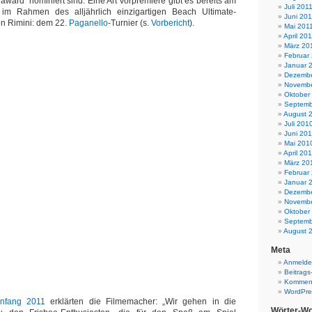
 award“ nominiert sind. Eine Art Vorpremiere gibt es bereits am
Juli 201
im Rahmen des alljährlich einzigartigen Beach Ultimate-
Juni 201
n Rimini: dem 22.
Paganello
-Turnier (s.
Vorbericht
).
Mai 201
April 20
März 20
Februar
Januar 
Dezembe
Novembe
Oktober
Septemb
August 
Juli 201
Juni 20
Mai 201
April 20
März 20
Februar
Januar 
Dezembe
Novembe
Oktober
Septemb
August 
Meta
Anmeld
Beitrags
Komment
WordPre
Anfang 2011
erklärten die Filmemacher: „Wir gehen in die
Wörter-Wo