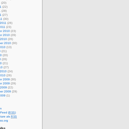
1
(20)
1
(22)
1
(28)
11
(27)
11
(30)
 2011
(26)
2011
(23)
r 2010
(23)
r 2010
(29)
 2010
(26)
er 2010
(30)
2010
(13)
0
(21)
10
(20)
0
(26)
10
(21)
10
(27)
 2010
(24)
2010
(26)
r 2009
(30)
r 2009
(29)
 2009
(22)
er 2009
(29)
2009
(1)
en
-Feed (
)
RSS
are als
RSS
ss.org
lke