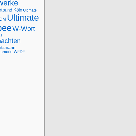
werke
rtbund Köln
Ultimate
Ultimate
-DM
bee
W-Wort
11
achten
htsmann
tsmarkt
WFDF