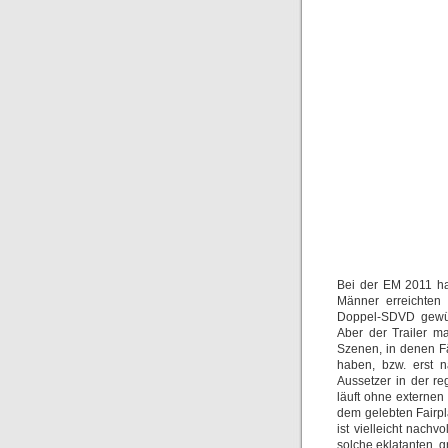
Bei der EM 2011 ha
Männer erreichten 
Doppel-SDVD gewürd
Aber der Trailer m
Szenen, in denen F
haben, bzw. erst 
Aussetzer in der re
läuft ohne externe
dem gelebten Fairpl
ist vielleicht nachv
solche eklatanten, g