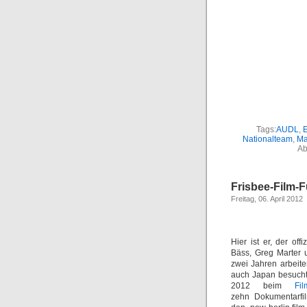
Tags:
AUDL
,
E
Nationalteam
,
Ma
Ab
Frisbee-Film-
Freitag, 06. April 2012
Hier ist er, der of
Bäss, Greg Marter u
zwei Jahren arbeit
auch Japan besucht.
2012 beim
Fi
zehn Dokumentarfil