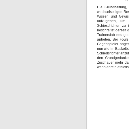
Die Grundhaltung, 
wechselseitigen Re
Wissen und Gewiss
aufzugeben, um s
Schiesdrichter zu 
beschreitet derzeit
Trainerstab neu ge
antreten. Bei Fouls
Gegenspieler angem
nun wie im Basketbal
Schiedsrichter anzu
den Grundgedanken
Zuschauer mehr dav
wenn er rein athleti