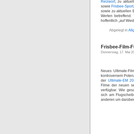
Reizwort
, zu aktue
sowie
Frisbee-Sport
sowie zu aktuellen 
Werten betreffend.
hoffentlich „auf Wie
Abgelegt in
All
Frisbee-Film-
Donnerstag, 17. Mai 2
Neues Ultimate-Fil
kontroversem Potenz
der
Ultimate-EM 20
Filme der neuen se
verfügbar. Wie ges
sich am Flugscheib
anderen um darübe