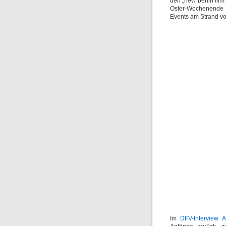
den „new berlin film
Oster-Wochenende 
Events am Strand vo
Im
DFV-Interview 