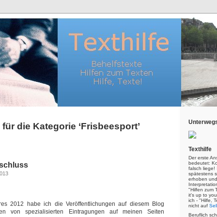
Unterwegs
 für die Kategorie ‘Frisbeesport’
Texthilfe
Der erste An
bedeutet: Kor
rschluss
falsch liege
2013
spätestens s
erhoben und
Interpretatio
"Hilfen zum 
it's up to yo
ich - "Hilfe,
res 2012 habe ich die Veröffentlichungen auf diesem Blog
nicht auf
Sel
sten von spezialisierten Eintragungen auf meinen Seiten
Beruflich sc