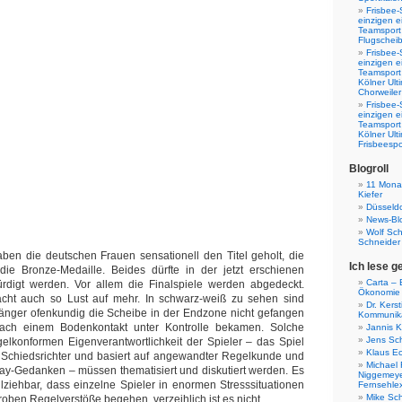
Frisbee-
einzigen e
Teamsport 
Flugscheib
Frisbee-
einzigen e
Teamsport
Kölner Ul
Chorweiler
Frisbee-
einzigen e
Teamsport
Kölner Ul
Frisbeespo
Blogroll
11 Monat
Kiefer
Düsseldo
News-Bl
Wolf Sc
Schneider
ben die deutschen Frauen sensationell den Titel geholt, die
Ich lese g
die Bronze-Medaille. Beides dürfte in der jetzt erschienen
Carta – B
igt werden. Vor allem die Finalspiele werden abgedeckt.
Ökonomie
acht auch so Lust auf mehr. In schwarz-weiß zu sehen sind
Dr. Kers
änger ofenkundig die Scheibe in der Endzone nicht gefangen
Kommunika
nach einem Bodenkontakt unter Kontrolle bekamen. Solche
Jannis K
Jens Sch
gelkonformen Eigenverantwortlichkeit der Spieler – das Spiel
Klaus E
n Schiedsrichter und basiert auf angewandter Regelkunde und
Michael 
ay-Gedanken – müssen thematisiert und diskutiert werden. Es
Niggemeye
ollziehbar, dass einzelne Spieler in enormen Stresssituationen
Fernsehle
Mike Sc
roben Regelverstöße begehen, verzeihlich ist es nicht.