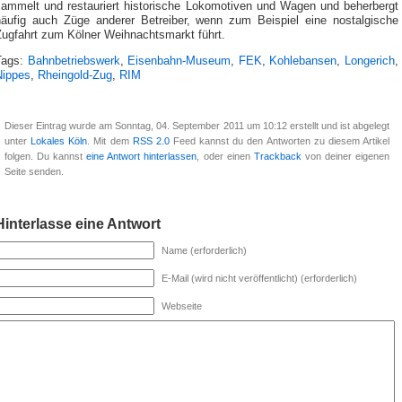
sammelt und restauriert historische Lokomotiven und Wagen und beherbergt
häufig auch Züge anderer Betreiber, wenn zum Beispiel eine nostalgische
Zugfahrt zum Kölner Weihnachtsmarkt führt.
Tags:
Bahnbetriebswerk
,
Eisenbahn-Museum
,
FEK
,
Kohlebansen
,
Longerich
,
Nippes
,
Rheingold-Zug
,
RIM
Dieser Eintrag wurde am Sonntag, 04. September 2011 um 10:12 erstellt und ist abgelegt
unter
Lokales Köln
. Mit dem
RSS 2.0
Feed kannst du den Antworten zu diesem Artikel
folgen. Du kannst
eine Antwort hinterlassen
, oder einen
Trackback
von deiner eigenen
Seite senden.
Hinterlasse eine Antwort
Name (erforderlich)
E-Mail (wird nicht veröffentlicht) (erforderlich)
Webseite