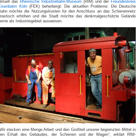
aktuell das
Rheinische Industriebahn-Museum
(RIM) und der
Freundeskreis
Eisenbahn Köln
(FEK) beherbergt. Die aktuellen Probleme: Die Deutsche
Bahn möchte die Nutzungskosten für den Anschluss an das Schienennetz
drastisch erhöhen und die Stadt möchte das denkmalgeschützte Gelände
erne als Industriegebiet ausweisen.
Wir stecken eine Menge Arbeit und den Großteil unserer begrenzten Mittel in
den Erhalt des Gebäudes, der Schienen und der Wagen“, erklärt RIM-