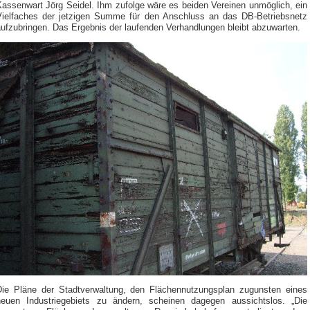
Kassenwart Jörg Seidel. Ihm zufolge wäre es beiden Vereinen unmöglich, ein
Vielfaches der jetzigen Summe für den Anschluss an das DB-Betriebsnetz
aufzubringen. Das Ergebnis der laufenden Verhandlungen bleibt abzuwarten.
Die Pläne der Stadtverwaltung, den Flächennutzungsplan zugunsten eines
neuen Industriegebiets zu ändern, scheinen dagegen aussichtslos. „Die