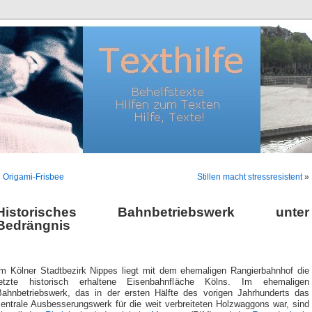
«
Origami-Frisbee
Stillen macht stressresistent
»
Historisches Bahnbetriebswerk unter
Bedrängnis
Im Kölner Stadtbezirk Nippes liegt mit dem ehemaligen Rangierbahnhof die
letzte historisch erhaltene Eisenbahnfläche Kölns. Im ehemaligen
Bahnbetriebswerk, das in der ersten Hälfte des vorigen Jahrhunderts das
zentrale Ausbesserungswerk für die weit verbreiteten Holzwaggons war, sind