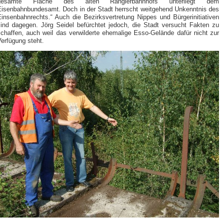
gesamte Fläche des alten Rangierbahnhofs unterliegt dem
Eisenbahnbundesamt. Doch in der Stadt herrscht weitgehend Unkenntnis des
Einsenbahnrechts.“ Auch die Bezirksvertretung Nippes und Bürgerinitiativen
sind dagegen. Jörg Seidel befürchtet jedoch, die Stadt versucht Fakten zu
schaffen, auch weil das verwilderte ehemalige Esso-Gelände dafür nicht zur
erfügung steht.