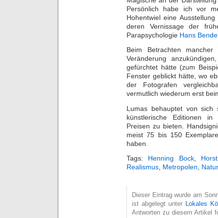
Persönlich habe ich vor m
Hohentwiel eine Ausstellun
deren Vernissage der frühe
Parapsychologie
Hans Bende
Beim Betrachten mancher d
Veränderung anzukündigen,
gefürchtet hätte (zum Beispi
Fenster geblickt hätte, wo e
der Fotografen vergleichb
vermutlich wiederum erst bei
Lumas behauptet von sich se
künstlerische Editionen in
Preisen zu bieten. Handsignie
meist 75 bis 150 Exemplar
haben.
Tags:
Henning Bock
,
Hors
Realismus
,
Metropolen
,
Natur
Dieser Eintrag wurde am Sonn
ist abgelegt unter
Lokales Kö
Antworten zu diesem Artikel 