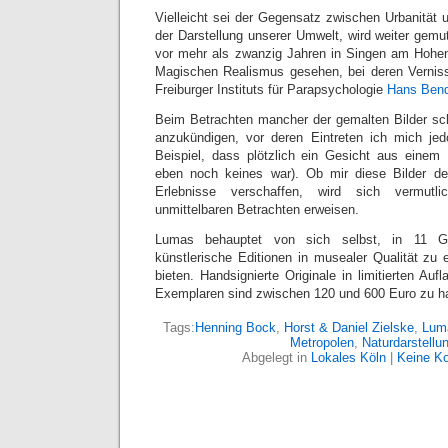
Vielleicht sei der Gegensatz zwischen Urbanität
der Darstellung unserer Umwelt, wird weiter gemu
vor mehr als zwanzig Jahren in Singen am Hohen
Magischen Realismus gesehen, bei deren Verniss
Freiburger Instituts für Parapsychologie
Hans Ben
Beim Betrachten mancher der gemalten Bilder sc
anzukündigen, vor deren Eintreten ich mich jed
Beispiel, dass plötzlich ein Gesicht aus einem 
eben noch keines war). Ob mir diese Bilder der
Erlebnisse verschaffen, wird sich vermutl
unmittelbaren Betrachten erweisen.
Lumas behauptet von sich selbst, in 11 Gal
künstlerische Editionen in musealer Qualität zu 
bieten. Handsignierte Originale in limitierten Au
Exemplaren sind zwischen 120 und 600 Euro zu h
Tags:
Henning Bock
,
Horst & Daniel Zielske
,
Lum
Metropolen
,
Naturdarstellu
Abgelegt in
Lokales Köln
|
Keine K