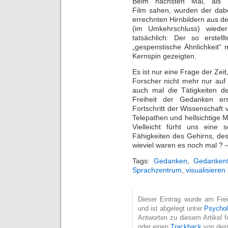
Beim nächsten Mal, als F
Film sahen, wurden der dab
errechnten Hirnbildern aus 
(im Umkehrschluss) wieder
tatsächlich: Der so erstell
„gespenstische Ähnlichkeit“
Kernspin gezeigten.
Es ist nur eine Frage der Zeit
Forscher nicht mehr nur auf 
auch mal die Tätigkeiten 
Freiheit der Gedanken er
Fortschritt der Wissenschaft 
Telepathen und hellsichtige
Vielleicht fürht uns eine
Fähigkeiten des Gehirns, de
wieviel waren es noch mal ? 
Tags:
Gedanken
,
Gedankenf
Sprachzentrum
,
visualisieren
Dieser Eintrag wurde am Frei
und ist abgelegt unter
Psychol
Antworten zu diesem Artikel 
oder einen
Trackback
von dein