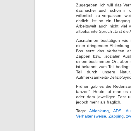
Zugegeben, ich will das Verh
das sicher auch schon in 
willentlich zu verpassen, we
ehrlich: Ist so ein Umgan
Arbeitswelt auch nicht viel
altbekannte Spruch „Erst die
Ausnahmen bestätigen wie 
einer dringenden Ablenkung
Bos setzt das Verhalten ab
Zappen bzw. „sozialen Aus
einem bestimmten Ort, aber m
ist bekannt, zum Teil beding
Teil durch unsere Natu
Aufmerksamkeits-Defizit-Syn
Früher gab es die Redensar
tanzen“. Heute tut man es
oder dem jeweiligen Fest u
jedoch mehr als fraglich.
Tags:
Ablenkung
,
ADS
,
Au
Verhaltensweise
,
Zapping
,
zw