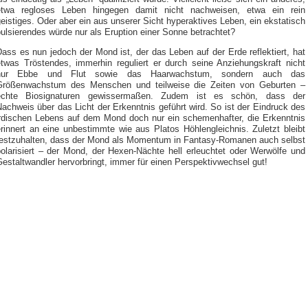
etwa regloses Leben hingegen damit nicht nachweisen, etwa ein rein
eistiges. Oder aber ein aus unserer Sicht hyperaktives Leben, ein ekstatisch
ulsierendes würde nur als Eruption einer Sonne betrachtet?
ass es nun jedoch der Mond ist, der das Leben auf der Erde reflektiert, hat
etwas Tröstendes, immerhin reguliert er durch seine Anziehungskraft nicht
nur Ebbe und Flut sowie das Haarwachstum, sondern auch das
Größenwachstum des Menschen und teilweise die Zeiten von Geburten –
echte Biosignaturen gewissermaßen. Zudem ist es schön, dass der
achweis über das Licht der Erkenntnis geführt wird. So ist der Eindruck des
irdischen Lebens auf dem Mond doch nur ein schemenhafter, die Erkenntnis
rinnert an eine unbestimmte wie aus Platos Höhlengleichnis. Zuletzt bleibt
festzuhalten, dass der Mond als Momentum in Fantasy-Romanen auch selbst
polarisiert – der Mond, der Hexen-Nächte hell erleuchtet oder Werwölfe und
estaltwandler hervorbringt, immer für einen Perspektivwechsel gut!