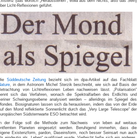
Existenz (das wörtlich „Herausstehen“, etwa aus dem Nichts, also das Sein)
ber Licht-Reflexionen geführt.
Die
Süddeutsche Zeitung
bezieht sich im dpa-Artikel auf das Fachblatt
Nature
, in dem Astronom Michel Sterzik beschreibt, wie sich auf Basis der
Betrachtung von Lichtreflexionen Leben nachweisen lässt. „Polarisation“
nennt sich das Verfahren, wonach die Spektralfarben des Erdlichts und
seriner Schwingungsebene analysiert werden – alleridngs im Spiegel des
Mondes. Biosignaturen lassen sich da herauslesen, indem das von der Erde
auf den Mond reflektierte Sonnenlicht durch das „Very Large Telescope“ der
europäischen Südsternwarte ESO betrachtet wird.
In der Folge soll die Methode zum Nachweis von leben auf weitaus
entfernten Planeten eingesetzt werden. Beruhigend immerhin, dass die
eigene Existenzform, pardon, Daseinsform, noch besser Seinsart nun auch
ls eindeutig als „Leben“ qualifiziert wurde. Vielleicht ließe sich ein anderes,