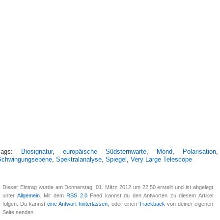
Tags:
Biosignatur
,
europäische Südsternwarte
,
Mond
,
Polarisation
,
Schwingungsebene
,
Spektralanalyse
,
Spiegel
,
Very Large Telescope
Dieser Eintrag wurde am Donnerstag, 01. März 2012 um 22:50 erstellt und ist abgelegt
unter
Allgemein
. Mit dem
RSS 2.0
Feed kannst du den Antworten zu diesem Artikel
folgen. Du kannst
eine Antwort hinterlassen
, oder einen
Trackback
von deiner eigenen
Seite senden.