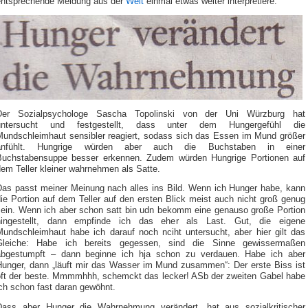
entsprechende Meldung aus der
Welt
einmal etwas weiter interpretiere.
Der Sozialpsychologe Sascha Topolinski von der Uni Würzburg hat
untersucht und festgestellt, dass unter dem Hungergefühl die
Mundschleimhaut sensibler reagiert, sodass sich das Essen im Mund größer
anfühlt. Hungrige würden aber auch die Buchstaben in einer
Buchstabensuppe besser erkennen. Zudem würden Hungrige Portionen auf
em Teller kleiner wahrnehmen als Satte.
Das passt meiner Meinung nach alles ins Bild. Wenn ich Hunger habe, kann
ie Portion auf dem Teller auf den ersten Blick meist auch nicht groß genug
sein. Wenn ich aber schon satt bin udn bekomm eine genauso große Portion
hingestellt, dann empfinde ich das eher als Last. Gut, die eigene
Mundschleimhaut habe ich darauf noch nciht untersucht, aber hier gilt das
Gleiche: Habe ich bereits gegessen, sind die Sinne gewissermaßen
abgestumpft – dann beginne ich hja schon zu verdauen. Habe ich aber
Hunger, dann „läuft mir das Wasser im Mund zusammen“: Der erste Biss ist
oft der beste. Mmmmhhh, schemckt das lecker! ASb der zweiten Gabel habe
ch schon fast daran gewöhnt.
Dass aber Hunger die Wahrnehmung verändert, hat aus sozialkritischer