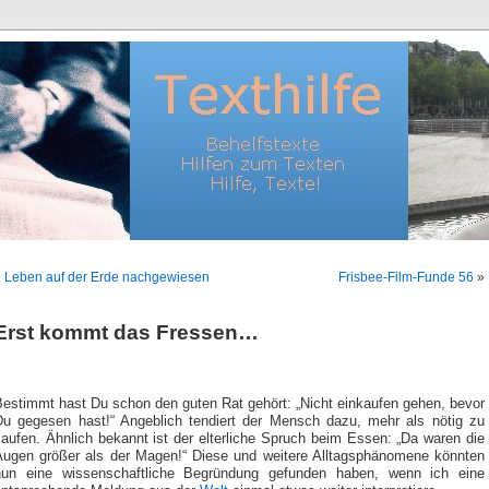
«
Leben auf der Erde nachgewiesen
Frisbee-Film-Funde 56
»
Erst kommt das Fressen…
Bestimmt hast Du schon den guten Rat gehört: „Nicht einkaufen gehen, bevor
Du gegesen hast!“ Angeblich tendiert der Mensch dazu, mehr als nötig zu
aufen. Ähnlich bekannt ist der elterliche Spruch beim Essen: „Da waren die
Augen größer als der Magen!“ Diese und weitere Alltagsphänomene könnten
nun eine wissenschaftliche Begründung gefunden haben, wenn ich eine