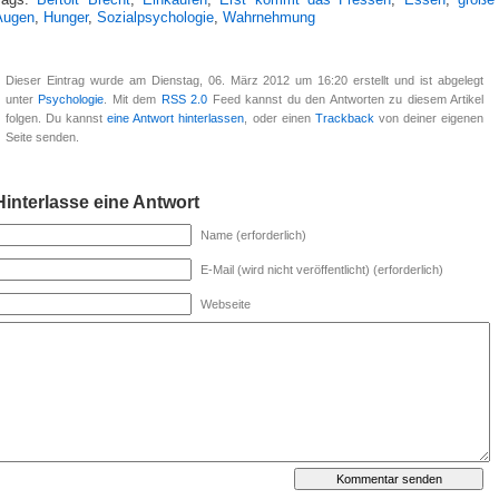
Tags:
Bertolt Brecht
,
Einkaufen
,
Erst kommt das Fressen
,
Essen
,
große
Augen
,
Hunger
,
Sozialpsychologie
,
Wahrnehmung
Dieser Eintrag wurde am Dienstag, 06. März 2012 um 16:20 erstellt und ist abgelegt
unter
Psychologie
. Mit dem
RSS 2.0
Feed kannst du den Antworten zu diesem Artikel
folgen. Du kannst
eine Antwort hinterlassen
, oder einen
Trackback
von deiner eigenen
Seite senden.
Hinterlasse eine Antwort
Name (erforderlich)
E-Mail (wird nicht veröffentlicht) (erforderlich)
Webseite