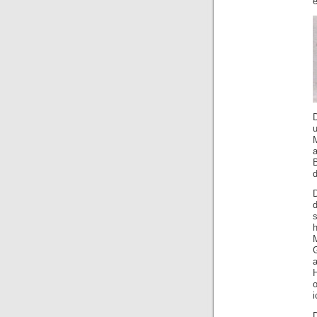
d
d
i