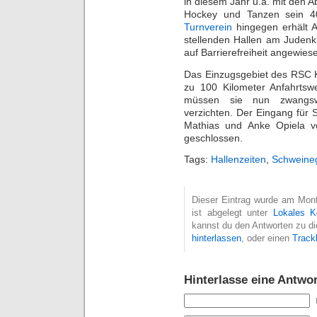
in diesem Jahr u.a. mit den A
Hockey und Tanzen sein 40
Turnverein
hingegen erhält A
stellenden Hallen am Judenki
auf Barrierefreiheit angewies
Das Einzugsgebiet des RSC K
zu 100 Kilometer Anfahrtsw
müssen sie nun zwangswe
verzichten. Der Eingang für Sp
Mathias und Anke Opiela v
geschlossen.
Tags:
Hallenzeiten
,
Schweine
Dieser Eintrag wurde am Mont
ist abgelegt unter
Lokales K
kannst du den Antworten zu di
hinterlassen
, oder einen
Track
Hinterlasse eine Antwor