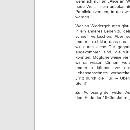
wenn ich nur an „Alice im W
neue Welt, in ein unbekannte
Paralleluniversum, in das wi
werden.
Wer an Wiedergeburten glaubt,
in ein anderes Leben zu gel
schnell verloschen. Aber s
Immerhin ist klar, dass das 
wir durch diese Tür gegan
angekommen sind, die wir 
konnten. Möglicherweise verh
wir es wissen können, werd
Immerhin können wir un
Lebensabschnitte vorbereit
„Tritt durch die Tür! – Übe
Stein!“
Zur Auflösung der wilden As
dem Ende der 1960er Jahre „L