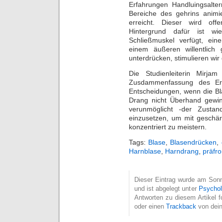
Erfahrungen Handluingsalte
Bereiche des gehrins animie
erreicht. Dieser wird of
Hintergrund dafür ist w
Schließmuskel verfügt, ei
einem äußeren willentlich
unterdrücken, stimulieren wir
Die Studienleiterin Mirja
Zusdammenfassung des Erge
Entscheidungen, wenn die Bl
Drang nicht Überhand gewin
verunmöglicht -der Zusta
einzusetzen, um mit geschär
konzentriert zu meistern.
Tags:
Blase
,
Blasendrücken
,
Harnblase
,
Harndrang
,
präfro
Dieser Eintrag wurde am Sonn
und ist abgelegt unter
Psychol
Antworten zu diesem Artikel 
oder einen
Trackback
von dein