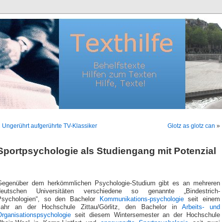
«
Ungerührt aufgerührte TV-Klassiker
Glotz as glotz can
»
Sportpsychologie als Studiengang mit Potenzial
Gegenüber dem herkömmlichen Psychologie-Studium gibt es an mehreren
deutschen Universitäten verschiedene so genannte „Bindestrich-
Psychologien“, so den Bachelor
Kommunikations-psychologie
seit einem
Jahr an der Hochschule Zittau/Görlitz, den Bachelor in
Arbeits- und
Organisationspsychologie
seit diesem Wintersemester an der Hochschule