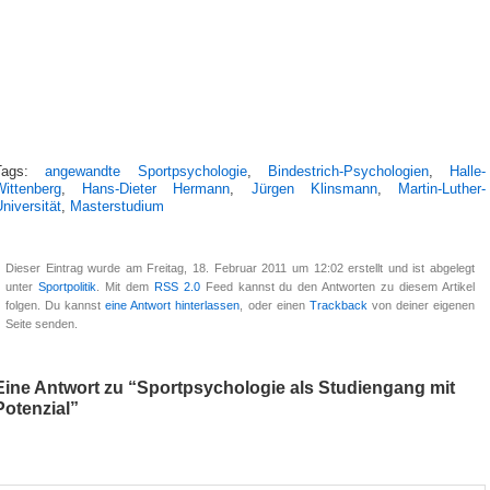
Tags:
angewandte Sportpsychologie
,
Bindestrich-Psychologien
,
Halle-
Wittenberg
,
Hans-Dieter Hermann
,
Jürgen Klinsmann
,
Martin-Luther-
niversität
,
Masterstudium
Dieser Eintrag wurde am Freitag, 18. Februar 2011 um 12:02 erstellt und ist abgelegt
unter
Sportpolitik
. Mit dem
RSS 2.0
Feed kannst du den Antworten zu diesem Artikel
folgen. Du kannst
eine Antwort hinterlassen
, oder einen
Trackback
von deiner eigenen
Seite senden.
Eine Antwort zu “Sportpsychologie als Studiengang mit
Potenzial”