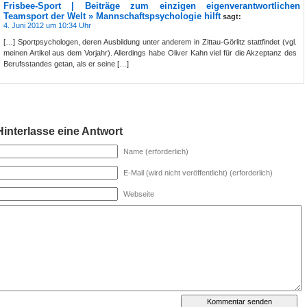
Frisbee-Sport | Beiträge zum einzigen eigenverantwortlichen
Teamsport der Welt » Mannschaftspsychologie hilft
sagt:
4. Juni 2012 um 10:34 Uhr
[…] Sportpsychologen, deren Ausbildung unter anderem in Zittau-Görlitz stattfindet (vgl.
meinen Artikel aus dem Vorjahr). Allerdings habe Oliver Kahn viel für die Akzeptanz des
Berufsstandes getan, als er seine […]
Hinterlasse eine Antwort
Name (erforderlich)
E-Mail (wird nicht veröffentlicht) (erforderlich)
Webseite