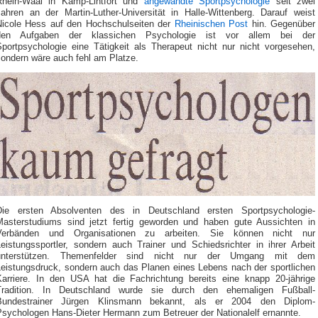
Rhein-Waal in Kamp-Lintfort und
angewandte Sportpsychologie
seit zwei
Jahren an der Martin-Luther-Universität in Halle-Wittenberg. Darauf weist
Nicole Hess auf den Hochschulseiten der
Rheinischen Post
hin. Gegenüber
den Aufgaben der klassichen Psychologie ist vor allem bei der
Sportpsychologie eine Tätigkeit als Therapeut nicht nur nicht vorgesehen,
sondern wäre auch fehl am Platze.
Die ersten Absolventen des in Deutschland ersten Sportpsychologie-
Masterstudiums sind jetzt fertig geworden und haben gute Aussichten in
Verbänden und Organisationen zu arbeiten. Sie können nicht nur
Leistungssportler, sondern auch Trainer und Schiedsrichter in ihrer Arbeit
unterstützen. Themenfelder sind nicht nur der Umgang mit dem
Leistungsdruck, sondern auch das Planen eines Lebens nach der sportlichen
Karriere. In den USA hat die Fachrichtung bereits eine knapp 20-jährige
Tradition. In Deutschland wurde sie durch den ehemaligen Fußball-
Bundestrainer Jürgen Klinsmann bekannt, als er 2004 den Diplom-
Psychologen Hans-Dieter Hermann zum Betreuer der Nationalelf ernannte.