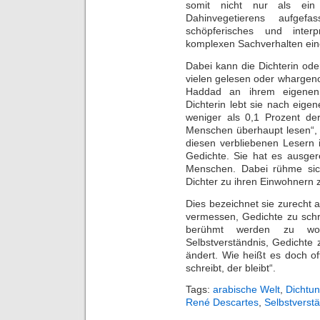
somit nicht nur als ein
Dahinvegetierens aufgef
schöpferisches und interp
komplexen Sachverhalten eine
Dabei kann die Dichterin ode
vielen gelesen oder wharge
Haddad an ihrem eigenen K
Dichterin lebt sie nach eige
weniger als 0,1 Prozent de
Menschen überhaupt lesen“, 
diesen verbliebenen Lesern 
Gedichte. Sie hat es ausge
Menschen. Dabei rühme sic
Dichter zu ihren Einwohnern 
Dies bezeichnet sie zurecht a
vermessen, Gedichte zu sch
berühmt werden zu wol
Selbstverständnis, Gedichte 
ändert. Wie heißt es doch o
schreibt, der bleibt“.
Tags:
arabische Welt
,
Dichtu
René Descartes
,
Selbstverst