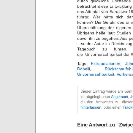
durch glückliche Umstände
betrachtet diese Entwicklung
das Attentat von Sarajewo 1
führte: Wer hätte sich dam
können? Die Gefahr des omni
Überschätzung der eigenen 
Übrigens helfe laut Studien
davor ihn zu begehen. Aus pe
– so der Autor im Rückbezug
Tagebuch zu führen. 
die Unvorhersehbarkeit der W
Tags:
Extrapolationen
,
Joh
Dobelli
,
Rückschaufehl
Unvorhersehbarkeit
,
Vorhers
Dieser Eintrag wurde am Sams
ist abgelegt unter
Allgemein
,
J
du den Antworten zu diesem
hinterlassen
, oder einen
Track
Eine Antwort zu “Zwis