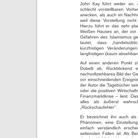
John Kay führt weiter an,
schlecht vorstellbaren Vorhe
anecken, als auch im Nachhin
weil diese Vorstellung nich
Hierzu führt er das sehr pla
Weißen Hauses an, der vor 
Gefahren des Islamismus gew
lautet, dass „handelsüb
kurzfristigen Veränderung
langfristigen (kaum absehbar
Auf einen anderen Punkt zi
Dobelli ab, Rückblickend 
nachvollziehbares Bild der G
vor einschneidenden Ereigni
der Autor die Tagebücher se
oder die positiven Wirtscha
Finanzmarktkrise – liest. Da
alles als äußerst wahrsc
„Rückschaufehler“.
Er bezeichnet ihn auch al
Phänomen, eine Einstellung
einfach verständlich ersch
seltensten Fällen ist. Als B