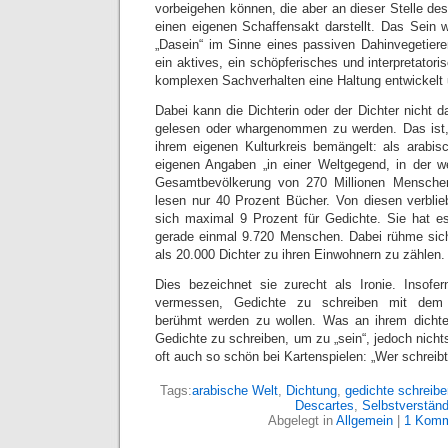
vorbeigehen können, die aber an dieser Stelle d
einen eigenen Schaffensakt darstellt. Das Sein w
„Dasein“ im Sinne eines passiven Dahinvegetiere
ein aktives, ein schöpferisches und interpretatori
komplexen Sachverhalten eine Haltung entwickelt
Dabei kann die Dichterin oder der Dichter nicht 
gelesen oder whargenommen zu werden. Das is
ihrem eigenen Kulturkreis bemängelt: als arabisc
eigenen Angaben „in einer Weltgegend, in der w
Gesamtbevölkerung von 270 Millionen Menschen
lesen nur 40 Prozent Bücher. Von diesen verblie
sich maximal 9 Prozent für Gedichte. Sie hat e
gerade einmal 9.720 Menschen. Dabei rühme sich
als 20.000 Dichter zu ihren Einwohnern zu zählen.
Dies bezeichnet sie zurecht als Ironie. Insof
vermessen, Gedichte zu schreiben mit dem 
berühmt werden zu wollen. Was an ihrem dichter
Gedichte zu schreiben, um zu „sein“, jedoch nicht
oft auch so schön bei Kartenspielen: „Wer schreibt,
Tags:
arabische Welt
,
Dichtung
,
gedichte schreibe
Descartes
,
Selbstverständ
Abgelegt in
Allgemein
|
1 Komm