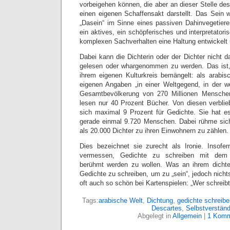
vorbeigehen können, die aber an dieser Stelle d
einen eigenen Schaffensakt darstellt. Das Sein w
„Dasein“ im Sinne eines passiven Dahinvegetiere
ein aktives, ein schöpferisches und interpretatori
komplexen Sachverhalten eine Haltung entwickelt
Dabei kann die Dichterin oder der Dichter nicht 
gelesen oder whargenommen zu werden. Das is
ihrem eigenen Kulturkreis bemängelt: als arabisc
eigenen Angaben „in einer Weltgegend, in der w
Gesamtbevölkerung von 270 Millionen Menschen
lesen nur 40 Prozent Bücher. Von diesen verblie
sich maximal 9 Prozent für Gedichte. Sie hat e
gerade einmal 9.720 Menschen. Dabei rühme sich
als 20.000 Dichter zu ihren Einwohnern zu zählen.
Dies bezeichnet sie zurecht als Ironie. Insof
vermessen, Gedichte zu schreiben mit dem 
berühmt werden zu wollen. Was an ihrem dichter
Gedichte zu schreiben, um zu „sein“, jedoch nicht
oft auch so schön bei Kartenspielen: „Wer schreibt,
Tags:
arabische Welt
,
Dichtung
,
gedichte schreibe
Descartes
,
Selbstverständ
Abgelegt in
Allgemein
|
1 Komm