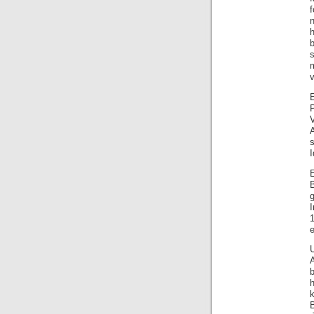
h
v
e