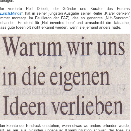
würdigen.
Der verehrte Rolf Dobelli, der Gründer und Kurator des Forums
Zurich.Minds
”, hat in seiner jüngsten Ausgabe seiner Reihe „Klarer denken“
(immer montags im Feuilleton der FAZ), das so genannte „NIH-Syndrom“
behandelt. Es steht für „Not invented here“ und uimschreibt die Tatsache,
ass gute Ideen oft nciht erkannt werden, wenn sie jemand anders hatte.
Nun könnte der Eindruck entstehen, wenn etwas wo anders erfunden wurde,
fällt es mir aus Gründen ungenauer Kommunikation schwer, der Idee zu