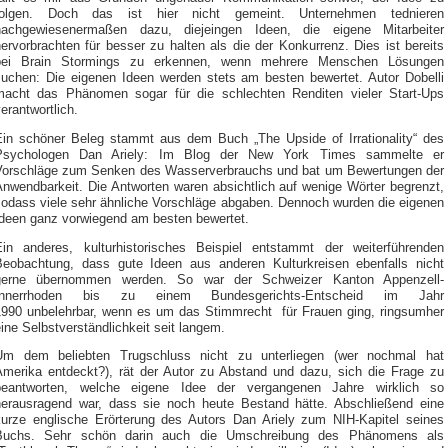
folgen. Doch das ist hier nicht gemeint. Unternehmen tednieren
nachgewiesenermaßen dazu, diejeingen Ideen, die eigene Mitarbeiter
ervorbrachten für besser zu halten als die der Konkurrenz. Dies ist bereits
bei Brain Stormings zu erkennen, wenn mehrere Menschen Lösungen
suchen: Die eigenen Ideen werden stets am besten bewertet. Autor Dobelli
macht das Phänomen sogar für die schlechten Renditen vieler Start-Ups
erantwortlich.
Ein schöner Beleg stammt aus dem Buch „The Upside of Irrationality“ des
Psychologen Dan Ariely: Im Blog der New York Times sammelte er
Vorschläge zum Senken des Wasserverbrauchs und bat um Bewertungen der
Anwendbarkeit. Die Antworten waren absichtlich auf wenige Wörter begrenzt,
sodass viele sehr ähnliche Vorschläge abgaben. Dennoch wurden die eigenen
Ideen ganz vorwiegend am besten bewertet.
Ein anderes, kulturhistorisches Beispiel entstammt der weiterführenden
Beobachtung, dass gute Ideen aus anderen Kulturkreisen ebenfalls nicht
gerne übernommen werden. So war der Schweizer Kanton Appenzell-
Innerrhoden bis zu einem Bundesgerichts-Entscheid im Jahr
1990 unbelehrbar, wenn es um das Stimmrecht für Frauen ging, ringsumher
ine Selbstverständlichkeit seit langem.
Um dem beliebten Trugschluss nicht zu unterliegen (wer nochmal hat
Amerika entdeckt?), rät der Autor zu Abstand und dazu, sich die Frage zu
beantworten, welche eigene Idee der vergangenen Jahre wirklich so
herausragend war, dass sie noch heute Bestand hätte. Abschließend eine
kurze englische Erörterung des Autors Dan Ariely zum NIH-Kapitel seines
Buchs. Sehr schön darin auch die Umschreibung des Phänomens als