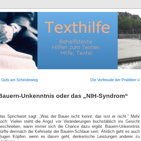
«
Guts am Scheideweg
Die Vorfreude der Praktiker
»
Bauern-Unkenntnis oder das „NIH-Syndrom“
Das Sprichwort sagt: „Was der Bauer nicht kennt, das isst er nicht.“ Mehr
noch: Vielen steht die Angst vor Veränderungen buchstäblich ins Gesicht
geschrieben, wann immer sich die Chance dazu ergibt. Bauern-Unkenntnis
dürfte demnach die Kehrseite der Bauern-Schläue sein. Ähnlich geht es auch
klugen Köpfen, wenn es darum geht, denkerische Leistungen anderer zu