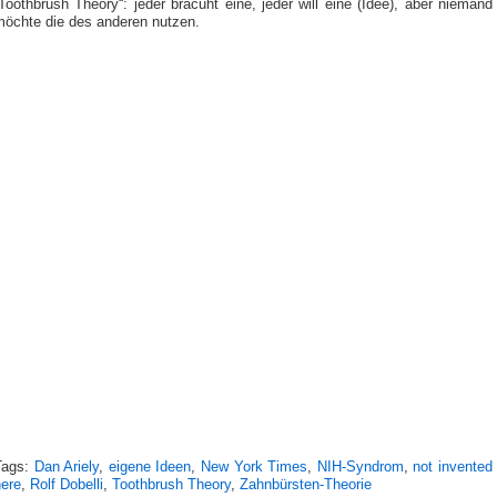
Toothbrush Theory“: jeder bracuht eine, jeder will eine (Idee), aber niemand
möchte die des anderen nutzen.
Tags:
Dan Ariely
,
eigene Ideen
,
New York Times
,
NIH-Syndrom
,
not invented
here
,
Rolf Dobelli
,
Toothbrush Theory
,
Zahnbürsten-Theorie