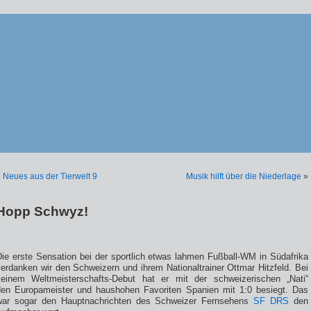
«
Neues aus der Tierwelt 9
Musik hilft über die Niederlage
»
Hopp Schwyz!
Die erste Sensation bei der sportlich etwas lahmen Fußball-WM in Südafrika
erdanken wir den Schweizern und ihrem Nationaltrainer Ottmar Hitzfeld. Bei
seinem Weltmeisterschafts-Debut hat er mit der schweizerischen „Nati“
den Europameister und haushohen Favoriten Spanien mit 1:0 besiegt. Das
war sogar den Hauptnachrichten des Schweizer Fernsehens
SF DRS
den