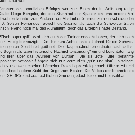
Aufmacher wert.
Garanten des sportlichen Erfolges war zum Einen der in Wolfsburg tätige
Goalie Diego Bengalio, der den Sturmlauf der Spanier ein ums andere Mal
abwehren könnte, zum Anderen der Abstauber-Stürmer zum entscheidenden
1:0, Gelson Fernandes. Sowohl die Spanier als auch die Schweizer trafen
anschließend noch mal das Aluminium, doch das Ergebnis hatte Bestand.
S’isch super gsi!“, wird sich auch der Trainer gedacht haben, der sich nach
dem Erfolg bekreuzigte. Die Tür zum Achtelfinale ist damit für die Schweiz
inen guten Spalt breit geöffnet. Die Hauptnachrichten ordneten sich selbst
u Beginn als „sporthistorische Nachrichtensendung“ ein und berichteten lang
und breit über das „Wunder von Durban“. Die als „rote Furie“ bekannte
panische Nationalelf ärgere sich nun vermutlich „grün und blau“. In seinem
nahezu schweizerischen Lörracher Dialekt gab Erfolgscoach Ottmar Hitzfeld
seine bescheidene Sicht der Dinge zum Besten. Die Videos der Internetseite
vom SF DRS sind aus rechtlichen Gründen jedoch leider nicht einsehbar.