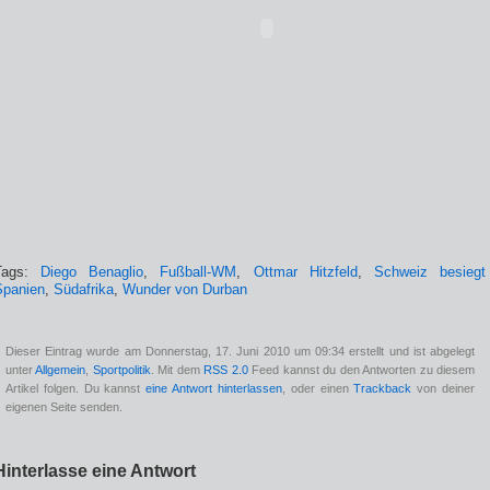
Tags:
Diego Benaglio
,
Fußball-WM
,
Ottmar Hitzfeld
,
Schweiz besiegt
Spanien
,
Südafrika
,
Wunder von Durban
Dieser Eintrag wurde am Donnerstag, 17. Juni 2010 um 09:34 erstellt und ist abgelegt
unter
Allgemein
,
Sportpolitik
. Mit dem
RSS 2.0
Feed kannst du den Antworten zu diesem
Artikel folgen. Du kannst
eine Antwort hinterlassen
, oder einen
Trackback
von deiner
eigenen Seite senden.
Hinterlasse eine Antwort