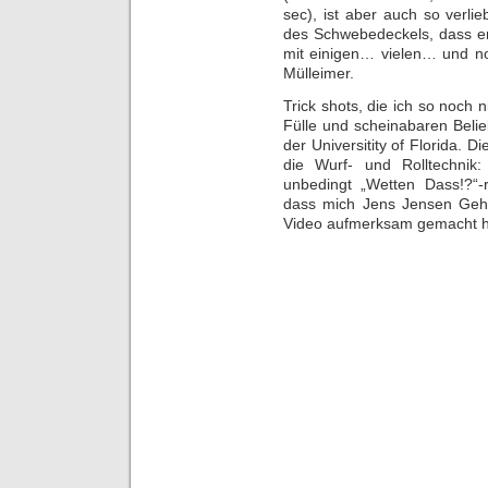
sec), ist aber auch so verlie
des Schwebedeckels, dass er
mit einigen… vielen… und n
Mülleimer.
Trick shots, die ich so noch 
Fülle und scheinabaren Bel
der Universitity of Florida. D
die Wurf- und Rolltechnik: 
unbedingt „Wetten Dass!?“-re
dass mich Jens Jensen Gehr
Video aufmerksam gemacht h