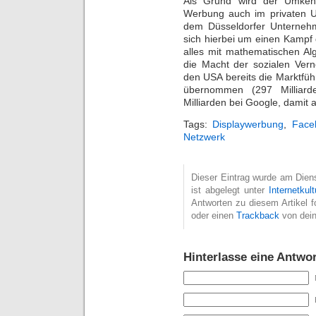
Als Grund wird der Umkeh
Werbung auch im privaten Um
dem Düsseldorfer Unternehm
sich hierbei um einen Kampf
alles mit mathematischen Al
die Macht der sozialen Ver
den USA bereits die Marktfüh
übernommen (297 Milliard
Milliarden bei Google, damit 
Tags:
Displaywerbung
,
Face
Netzwerk
Dieser Eintrag wurde am Diens
ist abgelegt unter
Internetkult
Antworten zu diesem Artikel 
oder einen
Trackback
von dein
Hinterlasse eine Antwor