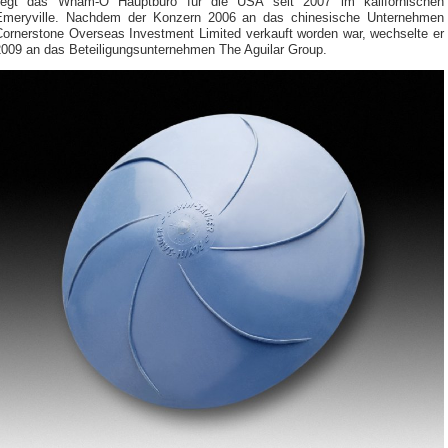
liegt das Wham-O Hauptbüro für die USA seit 2007 im kalifornischen
Emeryville. Nachdem der Konzern 2006 an das chinesische Unternehmen
Cornerstone Overseas Investment Limited verkauft worden war, wechselte er
2009 an das Beteiligungsunternehmen The Aguilar Group.