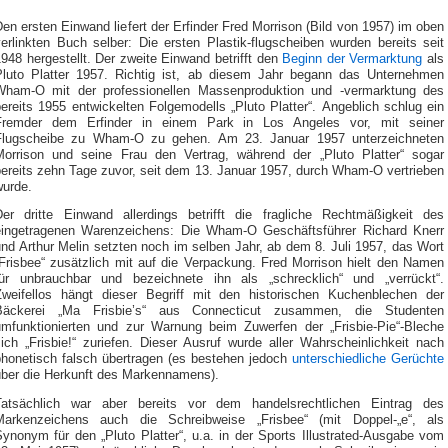
en ersten Einwand liefert der Erfinder Fred Morrison (Bild von 1957) im oben
erlinkten Buch selber: Die ersten Plastik-flugscheiben wurden bereits seit
948 hergestellt. Der zweite Einwand betrifft den
Beginn der Vermarktung
als
Pluto Platter 1957. Richtig ist, ab diesem Jahr begann das Unternehmen
Wham-O mit der professionellen Massenproduktion und -vermarktung des
ereits 1955 entwickelten Folgemodells „Pluto Platter“. Angeblich schlug ein
Fremder dem Erfinder in einem Park in Los Angeles vor, mit seiner
Flugscheibe zu Wham-O zu gehen. Am 23. Januar 1957 unterzeichneten
Morrison und seine Frau den Vertrag, während der „Pluto Platter“ sogar
bereits zehn Tage zuvor, seit dem 13. Januar 1957, durch Wham-O vertrieben
wurde.
Der dritte Einwand allerdings betrifft die fragliche Rechtmäßigkeit des
eingetragenen Warenzeichens: Die Wham-O Geschäftsführer Richard Knerr
nd Arthur Melin setzten noch im selben Jahr, ab dem 8. Juli 1957, das Wort
„Frisbee“ zusätzlich mit auf die Verpackung. Fred Morrison hielt den Namen
für unbrauchbar und bezeichnete ihn als „schrecklich“ und „verrückt“.
Zweifellos hängt dieser Begriff mit den historischen Kuchenblechen der
Bäckerei „Ma Frisbie’s“ aus Connecticut zusammen, die Studenten
umfunktionierten und zur Warnung beim Zuwerfen der „Frisbie-Pie“-Bleche
ich „Frisbie!“ zuriefen. Dieser Ausruf wurde aller Wahrscheinlichkeit nach
phonetisch falsch übertragen (es bestehen jedoch
unterschiedliche Gerüchte
über die Herkunft des Markennamens).
Tatsächlich war aber bereits vor dem handelsrechtlichen Eintrag des
Markenzeichens auch die Schreibweise „Frisbee“ (mit Doppel-„e“, als
ynonym für den „Pluto Platter“, u.a. in der Sports Illustrated-Ausgabe vom