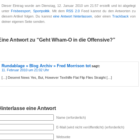
Dieser Eintrag wurde am Dienstag, 12. Januar 2010 um 21:57 erstellt und ist abgelegt
unter
Frisbeesport
,
Sportpolitik
. Mit dem
RSS 2.0
Feed kannst du den Antworten zu
diesem Artikel folgen. Du kannst
eine Antwort hinterlassen
, oder einen
Trackback
von
deiner eigenen Seite senden.
Eine Antwort zu “Geht Wham-O in die Offensive?”
Rundablage » Blog Archiv » Fred Morrison tot
sagt:
11. Februar 2010 um 21:02 Uhr
[…] Deseret News Yes, But, However Texthilfe Flat Flip Flies Straight […]
Hinterlasse eine Antwort
Name (erforderlich)
E-Mail (wird nicht veröffentlicht) (erforderlich)
Webseite