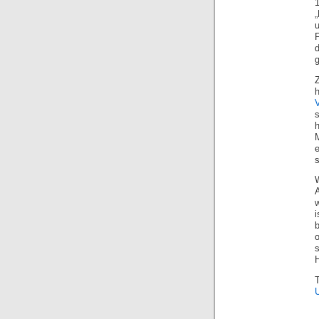
F
g
s
s
w
b
o
H