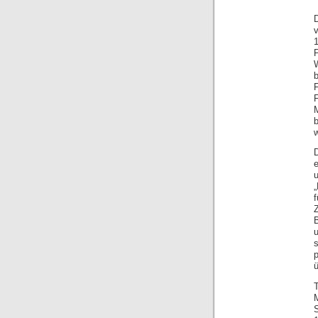
D
v
1
b
u
s
S