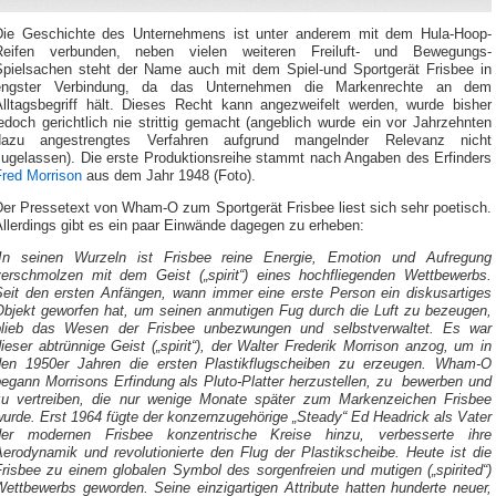
Die Geschichte des Unternehmens ist unter anderem mit dem Hula-Hoop-
Reifen verbunden, neben vielen weiteren Freiluft- und Bewegungs-
Spielsachen steht der Name auch mit dem Spiel-und Sportgerät Frisbee in
engster Verbindung, da das Unternehmen die Markenrechte an dem
Alltagsbegriff hält. Dieses Recht kann angezweifelt werden, wurde bisher
edoch gerichtlich nie strittig gemacht (angeblich wurde ein vor Jahrzehnten
dazu angestrengtes Verfahren aufgrund mangelnder Relevanz nicht
zugelassen). Die erste Produktionsreihe stammt nach Angaben des Erfinders
Fred Morrison
aus dem Jahr 1948 (Foto).
Der Pressetext von Wham-O zum Sportgerät Frisbee liest sich sehr poetisch.
llerdings gibt es ein paar Einwände dagegen zu erheben:
In seinen Wurzeln ist Frisbee reine Energie, Emotion und Aufregung
verschmolzen mit dem Geist („spirit“) eines hochfliegenden Wettbewerbs.
Seit den ersten Anfängen, wann immer eine erste Person ein diskusartiges
Objekt geworfen hat, um seinen anmutigen Fug durch die Luft zu bezeugen,
blieb das Wesen der Frisbee unbezwungen und selbstverwaltet. Es war
ieser abtrünnige Geist („spirit“), der Walter Frederik Morrison anzog, um in
den 1950er Jahren die ersten Plastikflugscheiben zu erzeugen. Wham-O
begann Morrisons Erfindung als Pluto-Platter herzustellen, zu bewerben und
zu vertreiben, die nur wenige Monate später zum Markenzeichen Frisbee
urde. Erst 1964 fügte der konzernzugehörige „Steady“ Ed Headrick als Vater
der modernen Frisbee konzentrische Kreise hinzu, verbesserte ihre
Aerodynamik und revolutionierte den Flug der Plastikscheibe. Heute ist die
Frisbee zu einem globalen Symbol des sorgenfreien und mutigen („spirited“)
Wettbewerbs geworden. Seine einzigartigen Attribute hatten hunderte neuer,