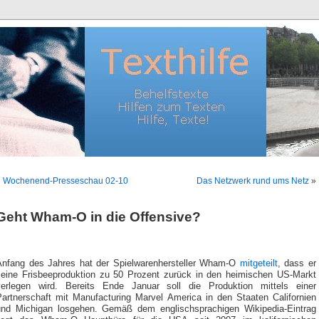
«
Wochenend-Presseschau 02-10
Das Netzwerk rund ums Netz
»
Geht Wham-O in die Offensive?
Anfang des Jahres hat der Spielwarenhersteller Wham-O
mitgeteilt
, dass er
seine Frisbeeproduktion zu 50 Prozent zurück in den heimischen US-Markt
verlegen wird. Bereits Ende Januar soll die Produktion mittels einer
Partnerschaft mit Manufacturing Marvel America in den Staaten Californien
und Michigan losgehen. Gemäß dem englischsprachigen Wikipedia-Eintrag