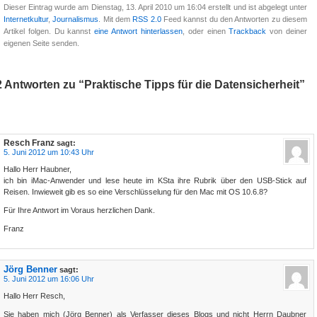
Dieser Eintrag wurde am Dienstag, 13. April 2010 um 16:04 erstellt und ist abgelegt unter
Internetkultur
,
Journalismus
. Mit dem
RSS 2.0
Feed kannst du den Antworten zu diesem
Artikel folgen. Du kannst
eine Antwort hinterlassen
, oder einen
Trackback
von deiner
eigenen Seite senden.
2 Antworten zu “Praktische Tipps für die Datensicherheit”
Resch Franz
sagt:
5. Juni 2012 um 10:43 Uhr
Hallo Herr Haubner,
ich bin iMac-Anwender und lese heute im KSta ihre Rubrik über den USB-Stick auf
Reisen. Inwieweit gib es so eine Verschlüsselung für den Mac mit OS 10.6.8?
Für Ihre Antwort im Voraus herzlichen Dank.
Franz
Jörg Benner
sagt:
5. Juni 2012 um 16:06 Uhr
Hallo Herr Resch,
Sie haben mich (Jörg Benner) als Verfasser dieses Blogs und nicht Herrn Daubner