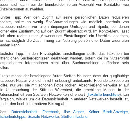
lassen sich dann bei der benutzerdefinierten Auiswahl von Kontakten wie
Einzelpersonen auswählen.
Fünfter Tipp: Wer den Zugriff auf seine persönlichen Daten reduzieren
möchte, sollte so wenig Spaßanwendungen wie möglich innerhalb von
Facebook nutzen, vor allem diejenigen Umfragen und Spiele, bei denen
vorher eine Zustimmung auf den Zugriff abgefragt wird. Im Konto-Menü lässt
sich oben rechts unter „Anwendungs-Einstellungen“ ein Überblick ansehen,
wo nachträglich die Zustimmung zur Nutzung persönlicher Daten widerrufen
werden kann.
Sechster Tipp: In den Privatsphäre-Einstellungen sollte das Häkchen bei
ffentlichen Suchergebnissen deaktiviert werden, sofern die im Nutzerprofil
gespeicherten Informationen nicht über Suchmaschinen auffindbar sein
ollen.
Zuletzt mahnt der beschlagene Autor Steffen Haubner, dass der gutgläubige
Facebook-Nutzer vielleicht nicht unbedingt unbekannte Freunde akzeptieren
ollte, nur weil sie mit schönen Fotos locken. Abschließend verweist er auf
die Untersuchung der Stiftung Warentest, die erhebliche Mängel in der
Datensicherheit von Sozialen Netzwerken offenbart (
Texthilfe berichtete
). Ein
ergleich, wie es um die Datensicherheit in anderen Netzwerken bestellt ist,
undet den hoch informativen Beitrag ab.
Tags:
Datensicherheit
,
Facebook
,
Ilse Aigner
,
Kölner Stadt-Anzeiger
,
icherheitstipps
,
Soziale Netzwerke
,
Steffen Haubner