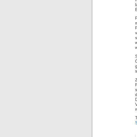
Ö
s
s
V
r
S