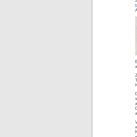
b
a
V
n