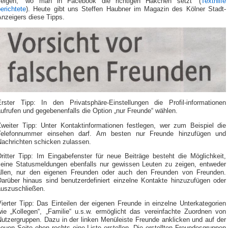
zeigen, “wo man in Facebook die richtigen Häkchen setzt“ (
Texthilfe
erichtete
). Heute gibt uns Steffen Haubner im Magazin des Kölner Stadt-
Anzeigers diese Tipps.
Erster Tipp: In den Privatsphäre-Einstellungen die Profil-informationen
ufrufen und gegebenenfalls die Option „nur Freunde“ wählen.
Zweiter Tipp: Unter Kontaktinformationen festlegen, wer zum Beispiel die
Telefonnummer einsehen darf. Am besten nur Freunde hinzufügen und
Nachrichten schicken zulassen.
Dritter Tipp: Im Eingabefenster für neue Beiträge besteht die Möglichkeit,
seine Statusmeldungen ebenfalls nur gewissen Leuten zu zeigen, entweder
allen, nur den eigenen Freunden oder auch den Freunden von Freunden.
Darüber hinaus sind benutzerdefiniert einzelne Kontakte hinzuzufügen oder
auszuschließen.
ierter Tipp: Das Einteilen der eigenen Freunde in einzelne Unterkategorien
wie „Kollegen“, „Familie“ u.s.w. ermöglicht das vereinfachte Zuordnen von
Nutzergruppen. Dazu in der linken Menüleiste Freunde anklicken und auf der
euen Seite oben rechts eine Liste erstellen. Die erstellten Freundesgruppen