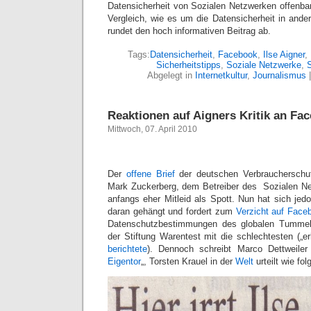
Datensicherheit von Sozialen Netzwerken offenbar
Vergleich, wie es um die Datensicherheit in ander
rundet den hoch informativen Beitrag ab.
Tags:
Datensicherheit
,
Facebook
,
Ilse Aigner
,
Sicherheitstipps
,
Soziale Netzwerke
,
S
Abgelegt in
Internetkultur
,
Journalismus
Reaktionen auf Aigners Kritik an Fa
Mittwoch, 07. April 2010
Der
offene Brief
der deutschen Verbraucherschutz
Mark Zuckerberg, dem Betreiber des Sozialen Ne
anfangs eher Mitleid als Spott. Nun hat sich jed
daran gehängt und fordert zum
Verzicht auf Face
Datenschutzbestimmungen des globalen Tummelp
der Stiftung Warentest mit die schlechtesten („er
berichtete
). Dennoch schreibt Marco Dettweile
Eigentor
„, Torsten Krauel in der
Welt
urteilt wie folg