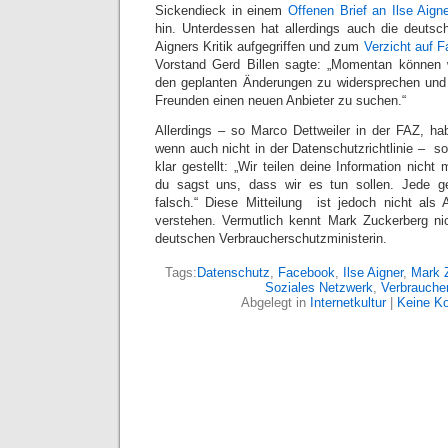
Sickendieck in einem
Offenen Brief an Ilse Aign
hin. Unterdessen hat allerdings auch die deutsch
Aigners Kritik aufgegriffen und zum
Verzicht auf 
Vorstand Gerd Billen sagte: „Momentan können w
den geplanten Änderungen zu widersprechen und
Freunden einen neuen Anbieter zu suchen.“
Allerdings – so Marco Dettweiler in der FAZ, ha
wenn auch nicht in der Datenschutzrichtlinie – s
klar gestellt: „Wir teilen deine Information nicht
du sagst uns, dass wir es tun sollen. Jede ge
falsch.“ Diese Mitteilung ist jedoch nicht als 
verstehen. Vermutlich kennt Mark Zuckerberg n
deutschen Verbraucherschutzministerin.
Tags:
Datenschutz
,
Facebook
,
Ilse Aigner
,
Mark 
Soziales Netzwerk
,
Verbraucher
Abgelegt in
Internetkultur
|
Keine K