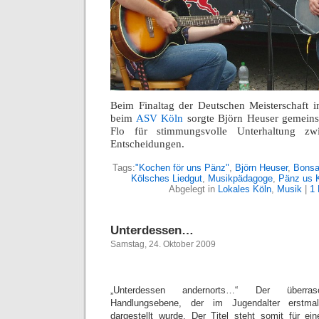
Beim Finaltag der Deutschen Meisterschaft 
beim
ASV Köln
sorgte Björn Heuser gemein
Flo für stimmungsvolle Unterhaltung zwi
Entscheidungen.
Tags:
"Kochen för uns Pänz"
,
Björn Heuser
,
Bonsa
Kölsches Liedgut
,
Musikpädagoge
,
Pänz us K
Abgelegt in
Lokales Köln
,
Musik
|
1
Unterdessen…
Samstag, 24. Oktober 2009
„Unterdessen andernorts…“ Der überr
Handlungsebene, der im Jugendalter erstma
dargestellt wurde. Der Titel steht somit für ei