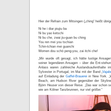
Hier der Refrain zum Mitsingen („ching“ heißt übrig
Ni he i diar piujiu ba
Ni bu yao ketschi
Ni bu che, zwai jiu-guan bu ching
You ren mei you tschian
Tchin-tchian mei guanchi
Women dou schö peng-you, zai itchi che!
„Mir wurde oft gesagt, ich hätte lustige Ansagen
seiner legendären Ansagen – über die Ent-stehu
Anlass waren zahlreiche Auslandsaufenthalte i
Sylvester in Portugal, im Mai mit der Band „
Vajab
auf Einladung der
Gaffel-Brauerei
in New York. „W
Beach, am Hudson River gegenüber der Skyline
Björn Heuser von dieser Reise. „Das war schon s
wie am Kölner Tanzbrunnen, nur viel größer.“