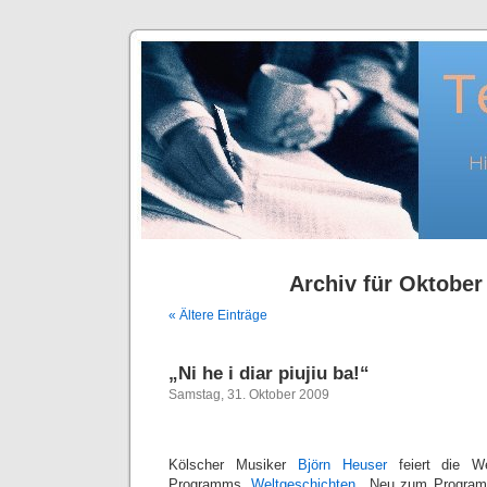
Archiv für Oktober
« Ältere Einträge
„Ni he i diar piujiu ba!“
Samstag, 31. Oktober 2009
Kölscher Musiker
Björn Heuser
feiert die We
Programms „
Weltgeschichten
„. Neu zum Program