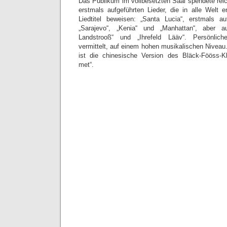
Das Publikum im vollbesetzten Saal spendete reich
erstmals aufgeführten Lieder, die in alle Welt e
Liedtitel beweisen: „Santa Lucia“, erstmals au
„Sarajevo“, „Kenia“ und „Manhattan“, aber au
Landstrooß“ und „Ihrefeld Lääv“. Persönlich
vermittelt, auf einem hohen musikalischen Niveau
ist die chinesische Version des Bläck-Fööss-K
met“.