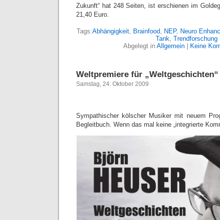
Zukunft“ hat 248 Seiten, ist erschienen im Golde
21,40 Euro.
Tags:
Abhängigkeit
,
Brainfood
,
NEP
,
Neuro Enhan
Tank
,
Trendforschung
Abgelegt in
Allgemein
|
Keine Kom
Weltpremiere für „Weltgeschichten“
Samstag, 24. Oktober 2009
Sympathischer kölscher Musiker mit neuem Pr
Begleitbuch. Wenn das mal keine „integrierte Ko