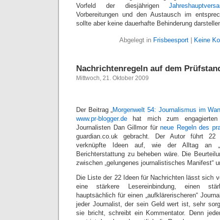
Vorfeld der diesjährigen
Jahreshauptve
Vorbereitungen und den Austausch im entspre
sollte aber keine dauerhafte Behinderung darstelle
Abgelegt in
Frisbeesport
|
Keine K
Nachrichtenregeln auf dem Prüfstan
Mittwoch, 21. Oktober 2009
Der Beitrag „
Morgenwelt 54: Journalismus im Wan
www.pr-blogger.de
hat mich zum engagierten P
Journalisten Dan Gillmor für
neue Regeln des pra
guardian.co.uk gebracht. Der Autor führt 2
verknüpfte Ideen auf, wie der Alltag an „f
Berichterstattung zu beheben wäre. Die Beurtei
zwischen „gelungenes journalistisches Manifest“
Die Liste der 22 Ideen für Nachrichten lässt sich 
eine stärkere Lesereinbindung, einen stä
hauptsächlich für einen „aufklärerischeren“ Journ
jeder Journalist, der sein Geld wert ist, sehr s
sie bricht, schreibt ein Kommentator. Denn jeder