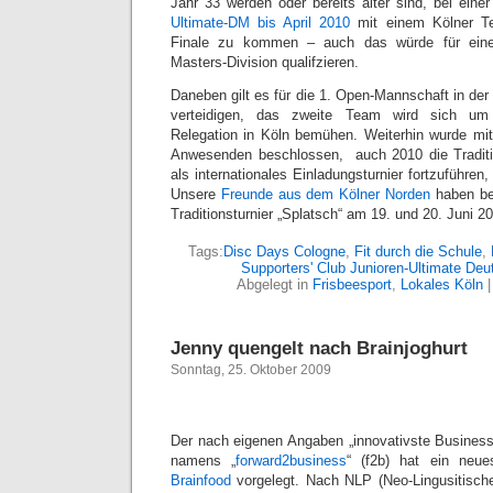
Jahr 33 werden oder bereits älter sind, bei eine
Ultimate-DM bis April 2010
mit einem Kölner T
Finale zu kommen – auch das würde für ein
Masters-Division qualifzieren.
Daneben gilt es für die 1. Open-Mannschaft in der 
verteidigen, das zweite Team wird sich um
Relegation in Köln bemühen. Weiterhin wurde mit 
Anwesenden beschlossen, auch 2010 die Tradit
als internationales Einladungsturnier fortzuführen
Unsere
Freunde aus dem Kölner Norden
haben ber
Traditionsturnier „Splatsch“ am 19. und 20. Juni 20
Tags:
Disc Days Cologne
,
Fit durch die Schule
,
Supporters' Club Junioren-Ultimate Deu
Abgelegt in
Frisbeesport
,
Lokales Köln
Jenny quengelt nach Brainjoghurt
Sonntag, 25. Oktober 2009
Der nach eigenen Angaben „innovativste Busines
namens „
forward2business
“ (f2b) hat ein ne
Brainfood
vorgelegt. Nach NLP (Neo-Lingusitisch