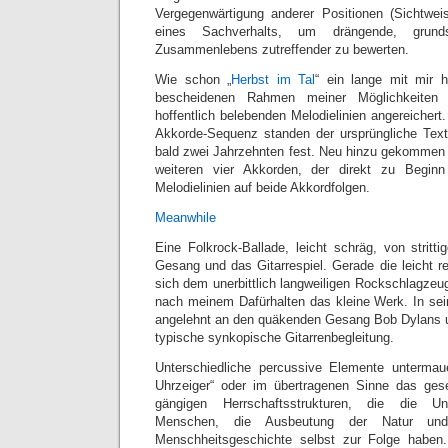
Vergegenwärtigung anderer Positionen (Sichtwei
eines Sachverhalts, um drängende, grund
Zusammenlebens zutreffender zu bewerten.
Wie schon „
Herbst im Tal
“ ein lange mit mir 
bescheidenen Rahmen meiner Möglichkeiten 
hoffentlich belebenden Melodielinien angereichert
Akkorde-Sequenz standen der ursprüngliche Text
bald zwei Jahrzehnten fest. Neu hinzu gekommen i
weiteren vier Akkorden, der direkt zu Beginn
Melodielinien auf beide Akkordfolgen.
Meanwhile
Eine Folkrock-Ballade, leicht schräg, von strittig
Gesang und das Gitarrespiel. Gerade die leicht r
sich dem unerbittlich langweiligen Rockschlagzeu
nach meinem Dafürhalten das kleine Werk. In sei
angelehnt an den quäkenden Gesang Bob Dylans u
typische synkopische Gitarrenbegleitung.
Unterschiedliche percussive Elemente untermaue
Uhrzeiger“ oder im übertragenen Sinne das gesel
gängigen Herrschaftsstrukturen, die die Un
Menschen, die Ausbeutung der Natur un
Menschheitsgeschichte selbst zur Folge haben