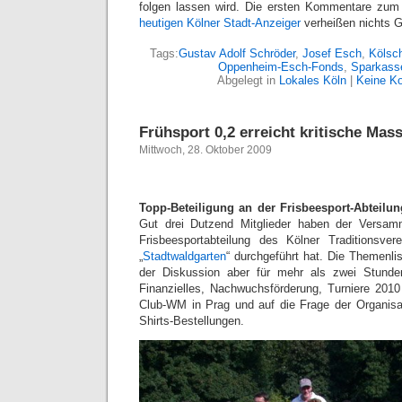
folgen lassen wird. Die ersten Kommentare zu
heutigen Kölner Stadt-Anzeiger
verheißen nichts G
Tags:
Gustav Adolf Schröder
,
Josef Esch
,
Kölsch
Oppenheim-Esch-Fonds
,
Sparkass
Abgelegt in
Lokales Köln
|
Keine K
Frühsport 0,2 erreicht kritische Mas
Mittwoch, 28. Oktober 2009
Topp-Beteiligung an der Frisbeesport-Abteilu
Gut drei Dutzend Mitglieder haben der Versam
Frisbeesportabteilung des Kölner Traditionsve
„
Stadtwaldgarten
“ durchgeführt hat. Die Themenlist
der Diskussion aber für mehr als zwei Stunde
Finanzielles, Nachwuchsförderung, Turniere 2010 
Club-WM in Prag und auf die Frage der Organisa
Shirts-Bestellungen.