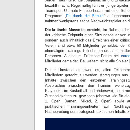
Jürgen Hauf (für Kinder, Jugendliche und Erwachs
bezahlt macht: Regelmäßig führt er junge Spieler a
Teamsport Ultimate Frisbee heran, mit einer Schule
Programm „
Fit durch die Schule
“ aufgenommen
nahmen wenigstens sechs Nachwuchsspieler an der
Die kritische Masse ist erreicht.
Im Rahmen der D
der kritische Zeitpunkt einer Sitzungsdauer von 
sondern auch inhaltlich das Erreichen einer kritis
Verein sind etwa 60 Mitglieder gemeldet, der 
ehemaligen Trainings-Teilnehmern umfasst mittle
Personen. Alleine im Frühsport-Forum bei
caro
Mitglieder gemeldet. Bei weitem nicht alle Spieler
Dieser Umstand erschwert es, allen Teilnehme
Mitgliedern gerecht zu werden. Anregungen aus 
Inhalte zwischen den einzelnen Trainingsst
Absprachen zwischen den Trainern weiterzu
Playbooks im Basketball und anderswo), noch meh
Zuständigkeiten zu gewinnen (ebenwo wie für die
1. Open, Damen, Mixed, 2. Open) sowie a
praktischen Trainingseinheiten auf Nachfra
Nachbereitung der strategisch-taktischen Inhalte 