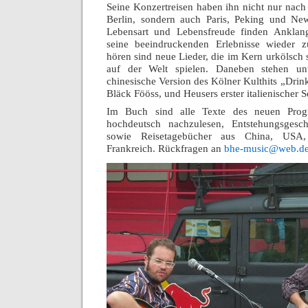
Seine Konzertreisen haben ihn nicht nur na
Berlin, sondern auch Paris, Peking und Ne
Lebensart und Lebensfreude finden Anklang
seine beeindruckenden Erlebnisse wieder z
hören sind neue Lieder, die im Kern urkölsch
auf der Welt spielen. Daneben stehen un
chinesische Version
des Kölner Kulthits
„Drin
Bläck Fööss
, und Heusers erster
italienischer
Im Buch sind
alle Texte
des neuen Pro
hochdeutsch
nachzulesen,
Entstehungsgesc
sowie
Reisetagebücher
aus China, USA, 
Frankreich. Rückfragen an
bhe-music@web.d