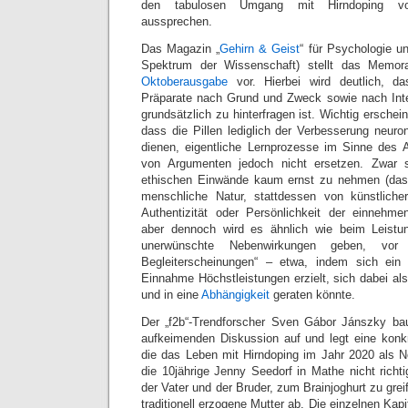
den tabulosen Umgang mit Hirndoping v
aussprechen.
Das Magazin „
Gehirn & Geist
“ für Psychologie u
Spektrum der Wissenschaft) stellt das Memo
Oktoberausgabe
vor. Hierbei wird deutlich, d
Präparate nach Grund und Zweck sowie nach Inte
grundsätzlich zu hinterfragen ist. Wichtig erschei
dass die Pillen lediglich der Verbesserung neuro
dienen, eigentliche Lernprozesse im Sinne des
von Argumenten jedoch nicht ersetzen. Zwar s
ethischen Einwände kaum ernst zu nehmen (das
menschliche Natur, stattdessen von künstliche
Authentizität oder Persönlichkeit der einnehme
aber dennoch wird es ähnlich wie beim Leistu
unerwünschte Nebenwirkungen geben, vor 
Begleiterscheinungen“ – etwa, indem sich ein
Einnahme Höchstleistungen erzielt, sich dabei als
und in eine
Abhängigkeit
geraten könnte.
Der „f2b“-Trendforscher Sven Gábor Jánszky bau
aufkeimenden Diskussion auf und legt eine konk
die das Leben mit Hirndoping im Jahr 2020 als N
die 10jährige Jenny Seedorf in Mathe nicht richt
der Vater und der Bruder, zum Brainjoghurt zu greif
traditionell erzogene Mutter ab. Die einzelnen Kap