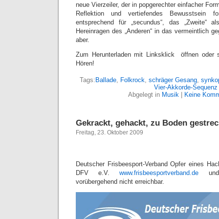
neue Vierzeiler, der in popgerechter einfacher For
Reflektion und vertiefendes Bewusstsein fo
entsprechend für „secundus“, das „Zweite“ al
Hereinragen des „Anderen“ in das vermeintlich ge
aber.
Zum Herunterladen mit Linksklick öffnen oder 
Hören!
Tags:
Ballade
,
Folkrock
,
schräger Gesang
,
synkop
Vier-Akkorde-Sequenz
Abgelegt in
Musik
|
Keine Komm
Gekrackt, gehackt, zu Boden gestrec
Freitag, 23. Oktober 2009
Deutscher Frisbeesport-Verband Opfer eines Hack
DFV e.V.
www.frisbeesportverband.de
un
vorübergehend nicht erreichbar.