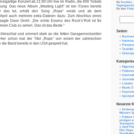
nzigartige Konzert ab 21:00 Uhr live im Radio, die 600 Tickets
für
Kunden
,
Tagesgesch
sung. Das neue Album „Wasting Light“ ist bei iTunes bereits
für den
Fris
Wer das tut, erhält den Song „Rope“ vorab und ab dem
 April auch mehrere extra-Dateien dazu. Zum Abschlus eines
 sagte Dave Grohl: „Die echte Essenz des Rock’n’Roll ist für
inem Club zu sehen. Das ist das Beste.“
Seiten
ichbrachial und erinnert stark an die fetten Garagenrockzeiten
Buchverö
Hier schon mal der Titel „Rope“ von einem der zahlreichen
Impress
 die Band bereits in den USA gespielt hat.
Presses
Texthilf
Zeitungs
Kategorie
Allgemei
Frisbees
Internetk
Journali
Lokales 
Musik
(5
Psychol
Sportpoli
Neueste 
Dr.Herma
Minuten S
Frisbee-
einzigen e
Teamsport 
1.April Fr
Disc Days
Sportkale