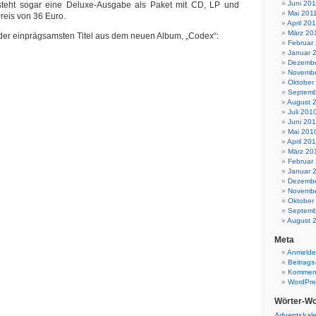
Juni 201
teht sogar eine Deluxe-Ausgabe als Paket mit CD, LP und
Mai 201
eis von 36 Euro.
April 20
März 20
r der einprägsamsten Titel aus dem neuen Album, „Codex“:
Februar
Januar 
Dezembe
Novembe
Oktober
Septemb
August 
Juli 201
Juni 20
Mai 201
April 20
März 20
Februar
Januar 
Dezembe
Novembe
Oktober
Septemb
August 
Meta
Anmeld
Beitrags
Komment
WordPre
Wörter-Wo
Adventskal