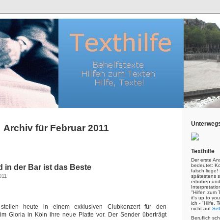
Unterwegs
Archiv für Februar 2011
Texthilfe
Der erste An
bedeutet: Kor
in der Bar ist das Beste
falsch liege
011
spätestens s
erhoben und
Interpretatio
"Hilfen zum 
it's up to yo
ich - "Hilfe,
stellen heute in einem exklusiven Clubkonzert für den
nicht auf
Sel
im Gloria in Köln ihre neue Platte vor. Der Sender überträgt
Beruflich sc