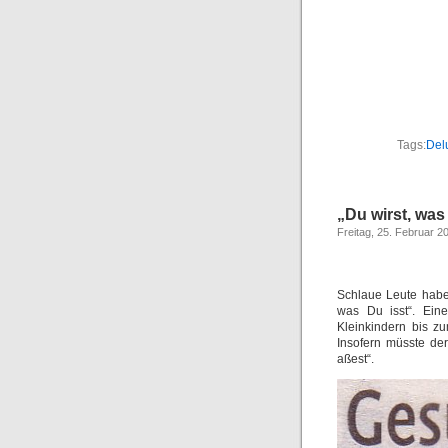
Tags:
Del
„Du wirst, was
Freitag, 25. Februar 2
Schlaue Leute haben
was Du isst“. Ein
Kleinkindern bis zu
Insofern müsste de
aßest“.