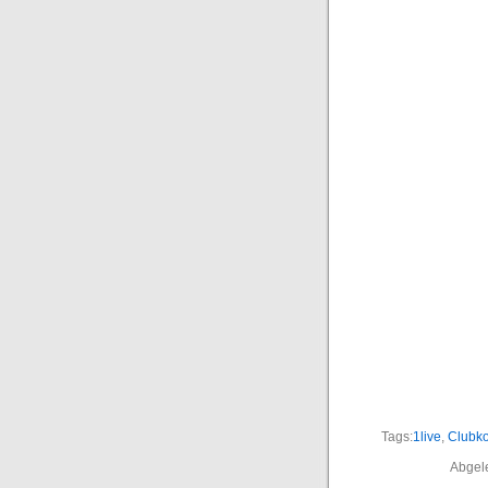
Tags:
1live
,
Clubko
Abgel