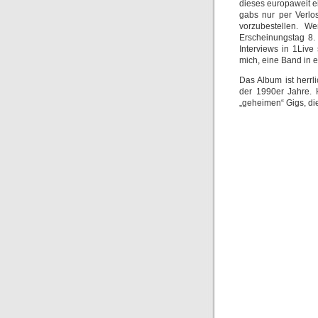
dieses europaweit ei
gabs nur per Verlo
vorzubestellen. 
Erscheinungstag 8.
Interviews in 1Live
mich, eine Band in e
Das Album ist herrl
der 1990er Jahre. 
„geheimen“ Gigs, die