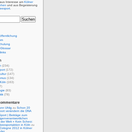
 aus Interesse am
Kölner
ehen
und aus Begeisterung
beesport
.
ffentlichung
um
chulung
e-Glossar
links
n
n
(234)
port
(172)
ultur
(147)
smus
(134)
Köln
(163)
7)
ogie
(93)
tik
(78)
Kommentare
nn Uhlig
zu
Schon 20
port verändern die DNA
Sport | Beiträge zum
igenverantwortlichen
der Welt » Kein Scherz:
isbeesportaktion in Köln
zu
 Cologne 2012 in Kölner
nder