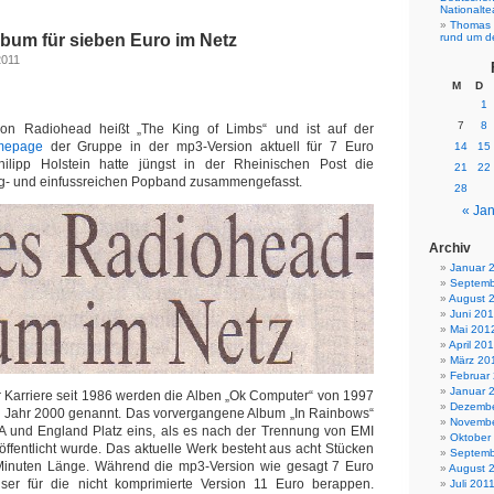
Nationalt
Thomas 
bum für sieben Euro im Netz
rund um d
2011
M
D
1
7
8
n Radiohead heißt „The King of Limbs“ und ist auf der
mepage
der Gruppe in der mp3-Version aktuell für 7 Euro
14
15
hilipp Holstein hatte jüngst in der Rheinischen Post die
21
22
lg- und einfussreichen Popband zusammengefasst.
28
« Jan
Archiv
Januar 
Septemb
August 
Juni 20
Mai 201
April 20
März 20
Februar
Januar 
r Karriere seit 1986 werden die Alben „Ok Computer“ von 1997
Dezembe
m Jahr 2000 genannt. Das vorvergangene Album „In Rainbows“
Novembe
SA und England Platz eins, als es nach der Trennung von EMI
Oktober
ffentlicht wurde. Das aktuelle Werk besteht aus acht Stücken
Septemb
inuten Länge. Während die mp3-Version wie gesagt 7 Euro
August 
ser für die nicht komprimierte Version 11 Euro berappen.
Juli 201