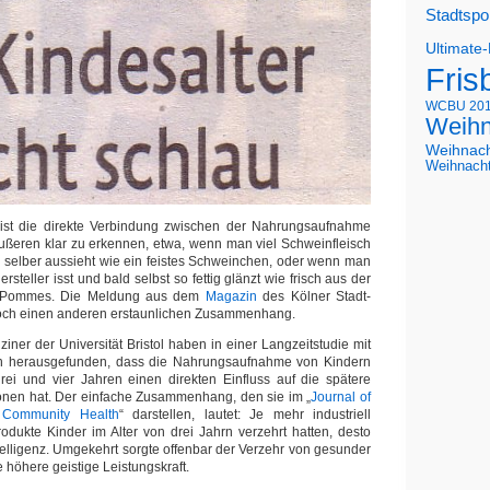
Stadtspo
Ultimate
Fris
WCBU 20
Weihn
Weihnac
Weihnach
ist die direkte Verbindung zwischen der Nahrungsaufnahme
ßeren klar zu erkennen, etwa, wenn man viel Schweinfleisch
 selber aussieht wie ein feistes Schweinchen, oder wenn man
rsteller isst und bald selbst so fettig glänzt wie frisch aus der
e Pommes. Die Meldung aus dem
Magazin
des Kölner Stadt-
doch einen anderen erstaunlichen Zusammenhang.
ziner der Universität Bristol haben in einer Langzeitstudie mit
n herausgefunden, dass die Nahrungsaufnahme von Kindern
rei und vier Jahren einen direkten Einfluss auf die spätere
sonen hat. Der einfache Zusammenhang, den sie im „
Journal of
 Community Health
“ darstellen, lautet: Je mehr industriell
produkte Kinder im Alter von drei Jahrn verzehrt hatten, desto
ntelligenz. Umgekehrt sorgte offenbar der Verzehr von gesunder
e höhere geistige Leistungskraft.