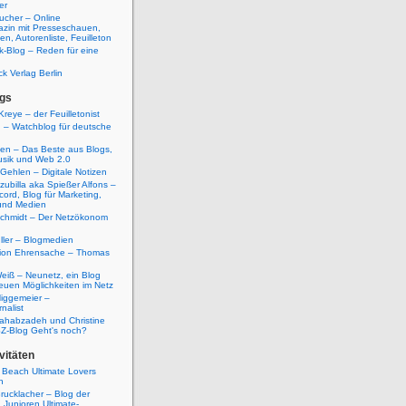
er
ucher – Online
azin mit Presseschauen,
n, Autorenliste, Feuilleton
k-Blog – Reden für eine
ck Verlag Berlin
gs
Kreye – der Feuilletonist
g – Watchblog für deutsche
ten – Das Beste aus Blogs,
usik und Web 2.0
 Gehlen – Digitale Notizen
zubilla aka Spießer Alfons –
cord, Blog für Marketing,
und Medien
Schmidt – Der Netzökonom
ller – Blogmedien
etion Ehrensache – Thomas
eiß – Neunetz, ein Blog
euen Möglichkeiten im Netz
iggemeier –
nalist
ahabzadeh und Christine
SZ-Blog Geht's noch?
vitäten
 Beach Ultimate Lovers
n
rucklacher – Blog der
Junioren Ultimate-