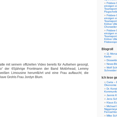
Frisbee-
einzigen e
Teamsport 
Flugscheib
Frisbee-
einzigen e
Teamsport
Kölner Ul
Chorweiler
Frisbee-
einzigen e
Teamsport
Kölner Ul
Frisbeespo
Blogroll
11 Monat
Kiefer
Düsseldo
News-Bl
tte mit seinem offiziellen Video bereits für Aufsehen gesorgt,
Wolf Sc
mo“ der 65jährige Frontmann der Band Motörhead, Lemmy
Schneider
r weißen Limousine herumfährt und eine Frau auftaucht, die
 Dave Grohls Frau Jordyn Blum.
Ich lese g
Carta – B
Ökonomie
Dr. Kers
Kommunika
Jannis K
Jens Sch
Klaus E
Michael 
Niggemeye
Fernsehle
Mike Sc