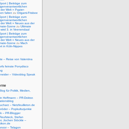
Sport | Beiträge zum
igenverantwortlichen
der Welt » Papier-
en falten
zu
Origami-Frisbee
Sport | Beiträge zum
igenverantwortlichen
 der Welt » Neues aus der
timate-Szene
zu
Ultimate
 wird 3. in Veenendaal
Sport | Beiträge zum
igenverantwortlichen
 der Welt » Neues aus der
timate-Szene
zu
Mach
rt in Köln-Nippes
e – Reise von Valentina
rfs feinste Ponydisco
og
hneider – Videoblog Speak
erne
log für Politik, Medien,
tin Hoffmann – PR-Doktor.
tionsblog
ucharz – Netzfeuilleton.de
röder – Popkulturjunkie
ck – PR-Blogger
Reufsteck, Stefan
r, Jochen Stöckle –
xikon.de
hnoor – Telagon