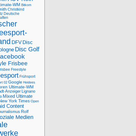
ltimate-WM
Bitkom
mith
Christkind
tz
Deutsche
aften
scher
eesport-
and
DFV
Disc
Disc Golf
ologne
acebook
yle Frisbee
risbee Freestyle
eesport
Frühsport
Google
rt 02
Heidees
oren Ultimate-WM
adt-Anzeiger
Lignano
Mixed Ultimate
o
New York Times
Open
id Content
Rolf
journalismus
oziale Medien
ale
werke