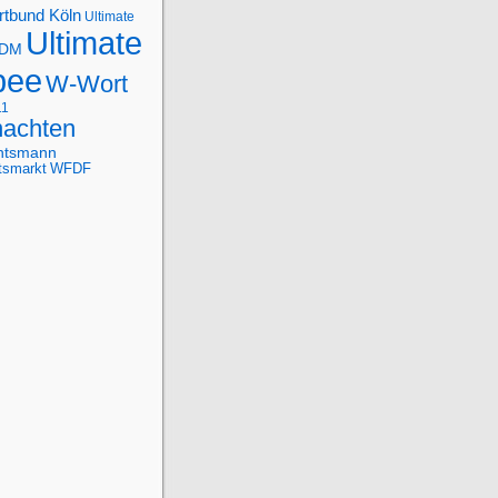
rtbund Köln
Ultimate
Ultimate
-DM
bee
W-Wort
11
achten
htsmann
tsmarkt
WFDF