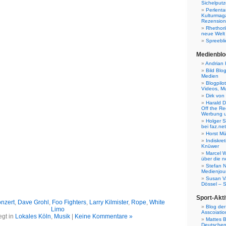
Sichelputz
Perlenta
Kulturmag
Rezensione
Rhethori
neue Welt
Spreebli
Medienblo
Andrian 
Bild Blo
Medien
Blogpilo
Videos, M
Dirk von
Harald D
Off the Re
Werbung 
Holger 
bei faz.net
Horst Mü
Indiskr
Knüwer
Marcel W
über die n
Stefan N
Medienjour
Susan V
Dössel – 
Sport-Akti
nzert
,
Dave Grohl
,
Foo Fighters
,
Larry Kilmister
,
Rope
,
White
Blog der
Limo
Asscoiatio
egt in
Lokales Köln
,
Musik
|
Keine Kommentare »
Mattes B
Deutschen 