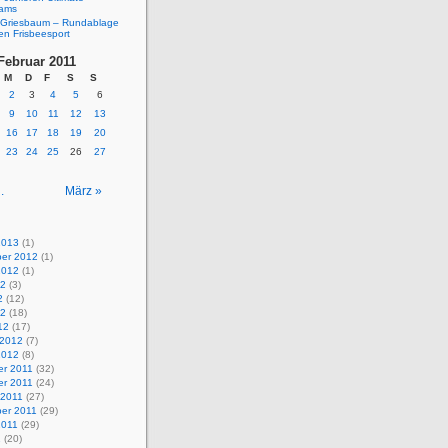
eams
Griesbaum – Rundablage
en Frisbeesport
Februar 2011
M
D
F
S
S
2
3
4
5
6
9
10
11
12
13
16
17
18
19
20
23
24
25
26
27
.
März »
2013
(1)
er 2012
(1)
2012
(1)
12
(3)
2
(12)
12
(18)
12
(17)
 2012
(7)
2012
(8)
r 2011
(32)
r 2011
(24)
 2011
(27)
er 2011
(29)
2011
(29)
1
(20)