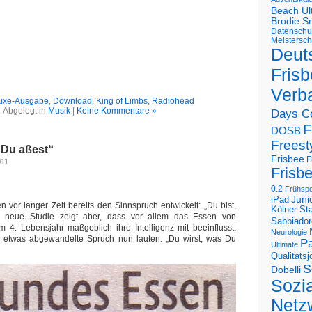
Beach U
Brodie S
Datenschu
Meistersch
Deut
Frisb
Verb
uxe-Ausgabe
,
Download
,
King of Limbs
,
Radiohead
Abgelegt in
Musik
|
Keine Kommentare »
Days C
F
DOSB
Freest
 Du aßest“
Frisbee
F
011
Frisb
0.2
Frühspo
Juni
iPad
 vor langer Zeit bereits den Sinnspruch entwickelt: „Du bist,
Kölner St
e neue Studie zeigt aber, dass vor allem das Essen von
Sabbiador
m 4. Lebensjahr maßgeblich ihre Intelligenz mit beeinflusst.
Neurologie
r etwas abgewandelte Spruch nun lauten: „Du wirst, was Du
Pa
Ultimate
Qualitäts
S
Dobelli
Sozi
Netz