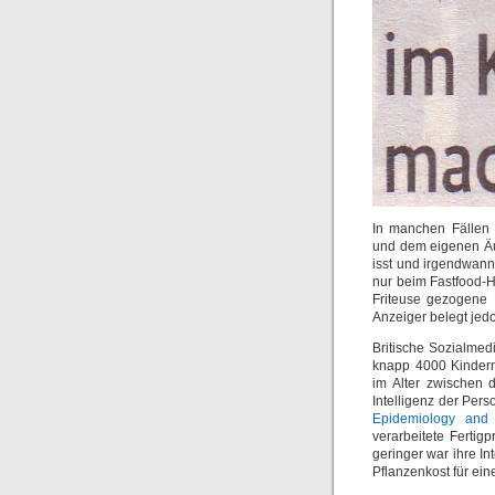
In manchen Fällen 
und dem eigenen Äu
isst und irgendwann
nur beim Fastfood-He
Friteuse gezogen
Anzeiger belegt je
Britische Sozialmedi
knapp 4000 Kinder
im Alter zwischen d
Intelligenz der Per
Epidemiology and
verarbeitete Fertig
geringer war ihre I
Pflanzenkost für ein