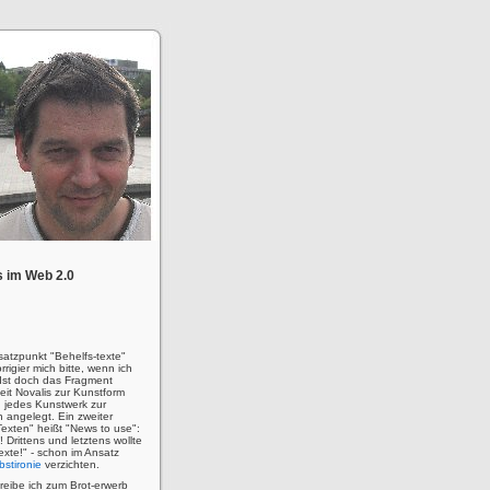
 im Web 2.0
satzpunkt "Behelfs-texte"
rigier mich bitte, wenn ich
! Ist doch das Fragment
eit Novalis zur Kunstform
 jedes Kunstwerk zur
n angelegt. Ein zweiter
Texten" heißt "News to use":
u! Drittens und letztens wollte
 Texte!" - schon im Ansatz
bstironie
verzichten.
hreibe ich zum Brot-erwerb