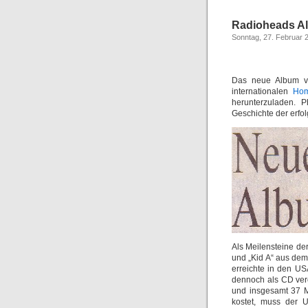
Radioheads Al
Sonntag, 27. Februar 
Das neue Album vo
internationalen
Ho
herunterzuladen. P
Geschichte der erfo
Als Meilensteine de
und „Kid A“ aus de
erreichte in den U
dennoch als CD verö
und insgesamt 37 M
kostet, muss der U