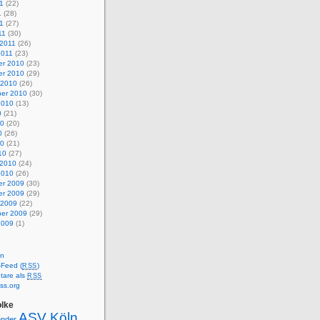
1
(22)
1
(28)
11
(27)
11
(30)
 2011
(26)
2011
(23)
r 2010
(23)
r 2010
(29)
 2010
(26)
er 2010
(30)
2010
(13)
0
(21)
10
(20)
0
(26)
10
(21)
10
(27)
 2010
(24)
2010
(26)
r 2009
(30)
r 2009
(29)
 2009
(22)
er 2009
(29)
2009
(1)
en
-Feed (
)
RSS
are als
RSS
ss.org
lke
ASV Köln
ender