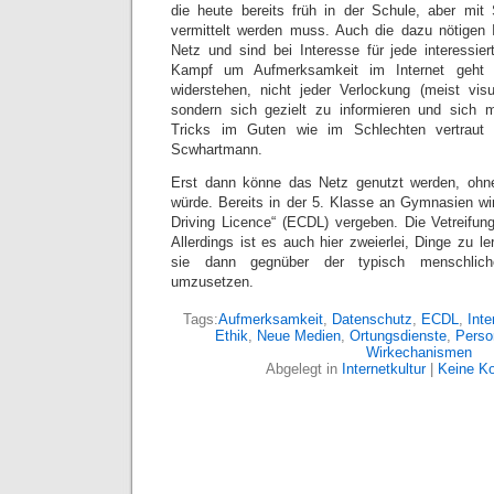
die heute bereits früh in der Schule, aber mit
vermittelt werden muss. Auch die dazu nötigen 
Netz und sind bei Interesse für jede interessie
Kampf um Aufmerksamkeit im Internet geht
widerstehen, nicht jeder Verlockung (meist vis
sondern sich gezielt zu informieren und sich
Tricks im Guten wie im Schlechten vertraut 
Scwhartmann.
Erst dann könne das Netz genutzt werden, ohn
würde. Bereits in der 5. Klasse an Gymnasien w
Driving Licence“ (ECDL) vergeben. Die Vetreifung f
Allerdings ist es auch hier zweierlei, Dinge zu 
sie dann gegnüber der typisch menschlich
umzusetzen.
Tags:
Aufmerksamkeit
,
Datenschutz
,
ECDL
,
Inte
Ethik
,
Neue Medien
,
Ortungsdienste
,
Perso
Wirkechanismen
Abgelegt in
Internetkultur
|
Keine K