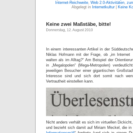
Internet-Reichweite
,
Web 2.0-Aktivitäten
,
zun
Abgelegt in
Internetkultur
|
Keine K
Keine zwei Maßstäbe, bitte!
Donnerstag, 12. August 2010
In einem interessanten Artikel in der Süddeutsch
Niklas Hofmann mit der Frage, ob „im Internet 
walten als im Alltag?“ Am Beispiel der Orientier
in „Megalopolen“ (Mega-Metropolen) verdeutlich
jeweiligen Besucher einer gigantischen Großsta
Interesse sind und sich dort somit nach we
Vertrautheit einstellen kann.
Nicht anders verhält es sich im virtuellen Dickich
und bezieht sich damit auf Miriam Meckel, die in
Informationsmüll
“ forderte (und sich in einem 