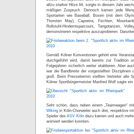
allzu starker Hitze litt, sorgte in diesem Jahr wech
mäßigen Zuspruch. Dennoch kamen jede Men
Sportarten wie Baseball, Boxen (mit dem Olym
Thorsten May), Capoeira, Fechten, Mountainbi
Rollstuhl-Hindernisparcours, Tangotanzen, Vo
demonstrieren respektive auszuprobieren. Darunter
Gemäß Kölner Konventionen gehört eine Veransta
durchgeführt wird, damit bereits zur Tradition 
Folgejahren sicherlich weiter etablieren. Aber a
war die Bandbreite der vorgestellten Disziplinen u
groß. Beim Pressetermin stellten Vertreter alle 
Kölner Sportbürgermeister Manfred Wolf sagte ein
Sehr schön, dass neben einem „Teamwagen“ mit
Wiking
in Köln-Chorweiler auch drei, respektive mi
Spieler des
ASV Köln
dazu kamen und auch mehre
animiert werden konnten.