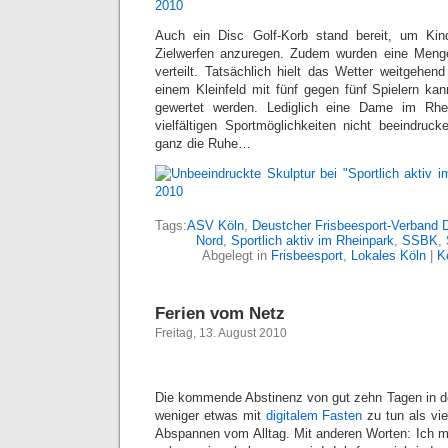
Auch ein Disc Golf-Korb stand bereit, um K
Zielwerfen anzuregen. Zudem wurden eine Meng
verteilt. Tatsächlich hielt das Wetter weitgehen
einem Kleinfeld mit fünf gegen fünf Spielern kann
gewertet werden. Lediglich eine Dame im Rhe
vielfältigen Sportmöglichkeiten nicht beeindruck
ganz die Ruhe…
Tags:
ASV Köln
,
Deustcher Frisbeesport-Verband 
Nord
,
Sportlich aktiv im Rheinpark
,
SSBK
,
Abgelegt in
Frisbeesport
,
Lokales Köln
|
K
Ferien vom Netz
Freitag, 13. August 2010
Die kommende Abstinenz von gut zehn Tagen in de
weniger etwas mit
digitalem Fasten
zu tun als vi
Abspannen vom Alltag. Mit anderen Worten: Ich m