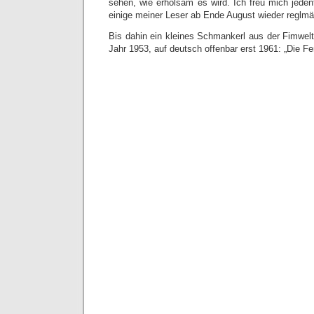
sehen, wie erholsam es wird. Ich freu mich jedenf
einige meiner Leser ab Ende August wieder reglm
Bis dahin ein kleines Schmankerl aus der Fimwel
Jahr 1953, auf deutsch offenbar erst 1961: „Die Fe