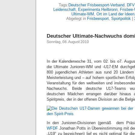
Tags:
Deutscher Frisbeesport-Verband
,
DFV 
Leidenschaft
,
Experimenta Heilbronn
,
Frisbee
Ultimate-WM
,
Ort im Land der Ideen
Abgelegt in
Frisbeesport
,
Sportpolitik
|
Deutscher Ultimate-Nachwuchs domi
Sonntag, 08. August 2010
In der Kalenderwoche 31, vom 02. bis o7. Augus
die Ultimate Junioren-WM und -U17-EM durchge
800 jugendlichen Athleten aus rund 20 Ländern 
Meisterleistung und – auf hohem sportlichen Erfo
Veranstaltung für den weltweiten und insbesonde
Nachwuchs. Beide deutsche U17-Teams wur
deutschen Mädchen errangen darüber hinaus 
Spiritpreis, der in der offenen Division an die Belgi
In den Junioren-Divisionen (gemäß dem Präs
WFDF
Jonathan Potts in Übereinstimmung mit der F
„U19“ zu bezeichnen) lief es nicht optimal für d