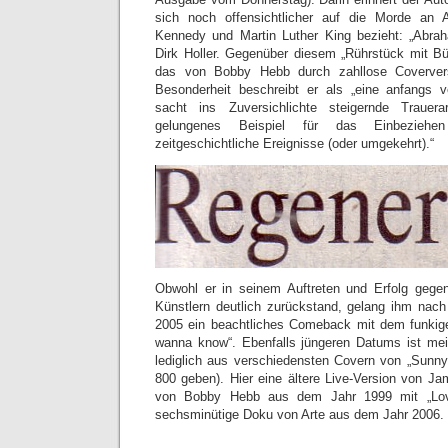
sich noch offensichtlicher auf die Morde an 
Kennedy und Martin Luther King bezieht: „Abra
Dirk Holler. Gegenüber diesem „Rührstück mit Bür
das von Bobby Hebb durch zahllose Coverver
Besonderheit beschreibt er als „eine anfangs v
sacht ins Zuversichlichte steigernde Trauer
gelungenes Beispiel für das Einbeziehe
zeitgeschichtliche Ereignisse (oder umgekehrt).“
Obwohl er in seinem Auftreten und Erfolg gegenü
Künstlern deutlich zurückstand, gelang ihm nach
2005 ein beachtliches Comeback mit dem funkige
wanna know“. Ebenfalls jüngeren Datums ist me
lediglich aus verschiedensten Covern von „Sunny“
800 geben). Hier eine ältere Live-Version von 
von Bobby Hebb aus dem Jahr 1999 mit „Love
sechsminütige Doku von Arte aus dem Jahr 2006.