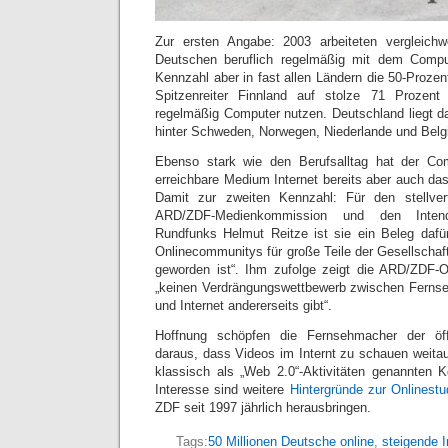
Zur ersten Angabe: 2003 arbeiteten vergleich
Deutschen beruflich regelmäßig mit dem Compu
Kennzahl aber in fast allen Ländern die 50-Proze
Spitzenreiter Finnland auf stolze 71 Prozent
regelmäßig Computer nutzen. Deutschland liegt da
hinter Schweden, Norwegen, Niederlande und Belg
Ebenso stark wie den Berufsalltag hat der Co
erreichbare Medium Internet bereits aber auch da
Damit zur zweiten Kennzahl: Für den stellver
ARD/ZDF-Medienkommission und den Inten
Rundfunks Helmut Reitze ist sie ein Beleg dafür
Onlinecommunitys für große Teile der Gesellschaft
geworden ist“. Ihm zufolge zeigt die ARD/ZDF-O
„keinen Verdrängungswettbewerb zwischen Fernse
und Internet andererseits gibt“.
Hoffnung schöpfen die Fernsehmacher der öffe
daraus, dass Videos im Internt zu schauen weitaus 
klassisch als „Web 2.0“-Aktivitäten genannten 
Interesse sind weitere
Hintergründe zur Onlinestu
ZDF seit 1997 jährlich herausbringen.
Tags:
50 Millionen Deutsche online
,
steigende I