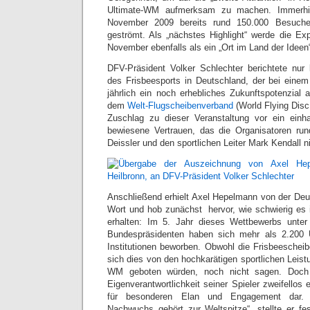
Ultimate-WM aufmerksam zu machen. Immerhin
November 2009 bereits rund 150.000 Besuche
geströmt. Als „nächstes Highlight“ werde die Ex
November ebenfalls als ein „Ort im Land der Ideen“
DFV-Präsident Volker Schlechter berichtete nur
des Frisbeesports in Deutschland, der bei eine
jährlich ein noch erhebliches Zukunftspotenzial
dem
Welt-Flugscheibenverband
(World Flying Disc
Zuschlag zu dieser Veranstaltung vor ein ein
bewiesene Vertrauen, das die Organisatoren run
Deissler und den sportlichen Leiter Mark Kendall n
Anschließend erhielt Axel Hepelmann von der De
Wort und hob zunächst hervor, wie schwierig es 
erhalten: Im 5. Jahr dieses Wettbewerbs unter
Bundespräsidenten haben sich mehr als 2.200 
Institutionen beworben. Obwohl die Frisbeescheib
sich dies von den hochkarätigen sportlichen Leistu
WM geboten würden, noch nicht sagen. Doch 
Eigenverantwortlichkeit seiner Spieler zweifellos 
für besonderen Elan und Engagement dar. „
Nachwuchs gehört zur Weltspitze“, stellte er fe