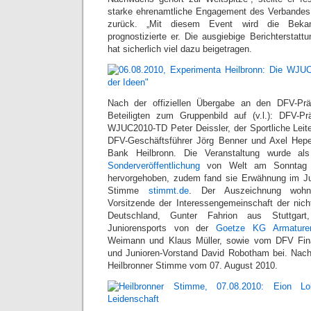
starke ehrenamtliche Engagement des Verbandes 
zurück. „Mit diesem Event wird die Bekann
prognostizierte er. Die ausgiebige Berichterstatt
hat sicherlich viel dazu beigetragen.
Nach der offiziellen Übergabe an den DFV-Präs
Beteiligten zum Gruppenbild auf (v.l.): DFV-Pr
WJUC2010-TD Peter Deissler, der Sportliche Lei
DFV-Geschäftsführer Jörg Benner und Axel Hep
Bank Heilbronn. Die Veranstaltung wurde a
Sonderveröffentlichung
von Welt am Sonntag u
hervorgehoben, zudem fand sie Erwähnung im Jug
Stimme
stimmt.de
. Der Auszeichnung wohn
Vorsitzende der Interessengemeinschaft der nic
Deutschland, Gunter Fahrion aus Stuttgart
Juniorensports von der
Goetze KG Armature
Weimann und Klaus Müller, sowie vom DFV Fin
und Junioren-Vorstand David Robotham bei. Nachf
Heilbronner Stimme vom 07. August 2010.