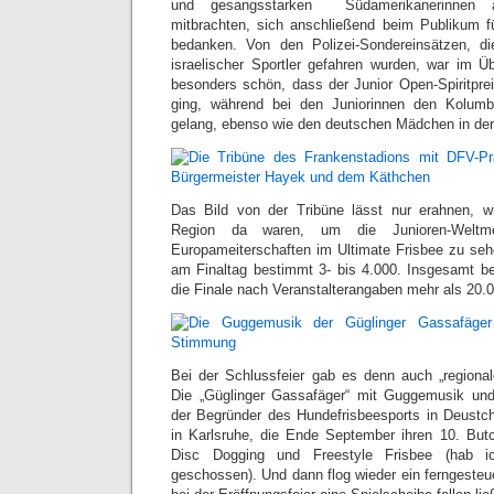
und gesangsstarken Südamerikanerinnen au
mitbrachten, sich anschließend beim Publikum f
bedanken. Von den Polizei-Sondereinsätzen, d
israelischer Sportler gefahren wurden, war im Üb
besonders schön, dass der Junior Open-Spiritpre
ging, während bei den Juniorinnen den Kolumb
gelang, ebenso wie den deutschen Mädchen in der 
Das Bild von der Tribüne lässt nur erahnen, 
Region da waren, um die Junioren-Weltme
Europameiterschaften im Ultimate Frisbee zu sehe
am Finaltag bestimmt 3- bis 4.000. Insgesamt b
die Finale nach Veranstalterangaben mehr als 20.
Bei der Schlussfeier gab es denn auch „regional
Die „Güglinger Gassafäger“ mit Guggemusik und
der Begründer des Hundefrisbeesports in Deustc
in Karlsruhe, die Ende September ihren 10. But
Disc Dogging und Freestyle Frisbee (hab i
geschossen). Und dann flog wieder ein ferngesteuer