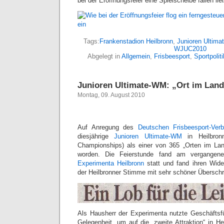
bei der Eröffnungsfeier eine Spielscheibe fallen lie
Tags:
Frankenstadion Heilbronn
,
Junioren Ultim
WJUC2010
Abgelegt in
Allgemein
,
Frisbeesport
,
Sportpoliti
Junioren Ultimate-WM: „Ort im Land
Montag, 09. August 2010
Auf Anregung des
Deutschen Frisbeesport-Ver
diesjährige
Junioren Ultimate-WM
in Heilbronn
Championships) als einer von 365 „Orten im Lan
worden. Die Feierstunde fand am vergangen
Experimenta Heilbronn
statt und fand ihren Wider
der Heilbronner Stimme mit sehr schöner Überschri
Als Hausherr der Experimenta nutzte Geschäftsf
Gelegenheit, um auf die „zweite Attraktion“ in H