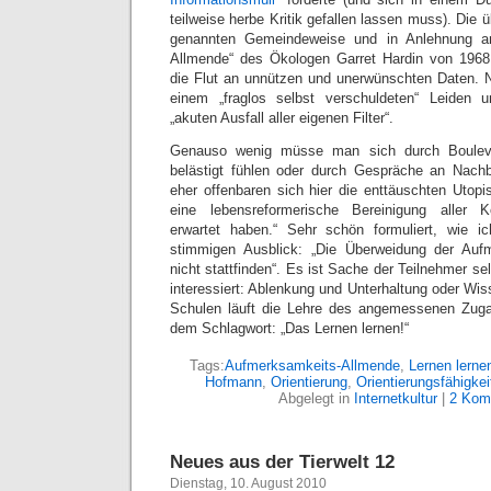
teilweise herbe Kritik gefallen lassen muss). Die 
genannten Gemeindeweise und in Anlehnung an
Allmende“ des Ökologen Garret Hardin von 1968
die Flut an unnützen und unerwünschten Daten. 
einem „fraglos selbst verschuldeten“ Leiden 
„akuten Ausfall aller eigenen Filter“.
Genauso wenig müsse man sich durch Bouleva
belästigt fühlen oder durch Gespräche an Nachb
eher offenbaren sich hier die enttäuschten Utopi
eine lebensreformerische Bereinigung aller K
erwartet haben.“ Sehr schön formuliert, wie 
stimmigen Ausblick: „Die Überweidung der Auf
nicht stattfinden“. Es ist Sache der Teilnehmer se
interessiert: Ablenkung und Unterhaltung oder Wis
Schulen läuft die Lehre des angemessenen Zuga
dem Schlagwort: „Das Lernen lernen!“
Tags:
Aufmerksamkeits-Allmende
,
Lernen lerne
Hofmann
,
Orientierung
,
Orientierungsfähigkei
Abgelegt in
Internetkultur
|
2 Kom
Neues aus der Tierwelt 12
Dienstag, 10. August 2010