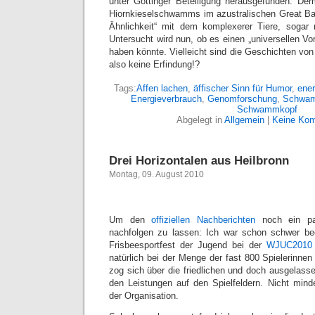
unter Göttinger Beteiligung herausgefunden. 
Hiornkieselschwamms im azustralischen Great Barr
Ähnlichkeit“ mit dem komplexerer Tiere, sogar
Untersucht wird nun, ob es einen „universellen Vor
haben könnte. Vielleicht sind die Geschichten 
also keine Erfindung!?
Tags:
Affen lachen
,
äffischer Sinn für Humor
,
ener
Energieverbrauch
,
Genomforschung
,
Schwam
Schwammkopf
Abgelegt in
Allgemein
|
Keine Kom
Drei Horizontalen aus Heilbronn
Montag, 09. August 2010
Um den
offiziellen
Nachberichten
noch ein paa
nachfolgen zu lassen: Ich war schon schwer b
Frisbeesportfest der Jugend bei der
WJUC2010
natürlich bei der Menge der fast 800 Spielerinnen 
zog sich über die friedlichen und doch ausgelass
den Leistungen auf den Spielfeldern. Nicht mind
der Organisation.