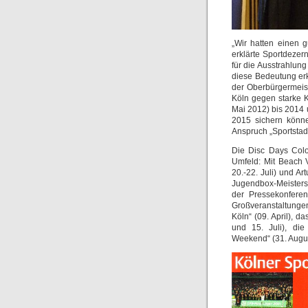
„Wir hatten einen 
erklärte Sportdezer
für die Ausstrahlun
diese Bedeutung er
der Oberbürgermeis
Köln gegen starke 
Mai 2012) bis 2014 
2015 sichern könne
Anspruch „Sportstad
Die Disc Days Colo
Umfeld: Mit Beach 
20.-22. Juli) und Ar
Jugendbox-Meistersc
der Pressekonferen
Großveranstaltungen
Köln“ (09. April), 
und 15. Juli), di
Weekend“ (31. Augus