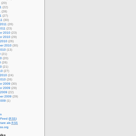
1
(20)
1
(22)
1
(28)
11
(27)
11
(30)
 2011
(26)
2011
(23)
r 2010
(23)
r 2010
(29)
 2010
(26)
er 2010
(30)
2010
(13)
0
(21)
10
(20)
0
(26)
10
(21)
10
(27)
 2010
(24)
2010
(26)
r 2009
(30)
r 2009
(29)
 2009
(22)
er 2009
(29)
2009
(1)
en
-Feed (
)
RSS
are als
RSS
ss.org
lke