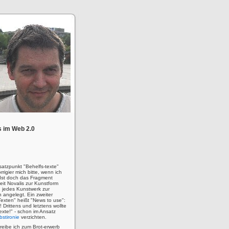
 im Web 2.0
satzpunkt "Behelfs-texte"
rigier mich bitte, wenn ich
! Ist doch das Fragment
eit Novalis zur Kunstform
 jedes Kunstwerk zur
n angelegt. Ein zweiter
Texten" heißt "News to use":
u! Drittens und letztens wollte
 Texte!" - schon im Ansatz
bstironie
verzichten.
hreibe ich zum Brot-erwerb