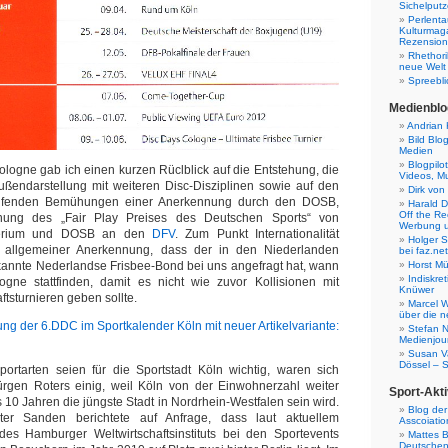
Sichelputz
Perlenta
Kulturmag
Rezensione
Rhethori
neue Welt
Spreebli
Medienblo
Andrian 
Bild Blo
Medien
Blogpilo
ologne gab ich einen kurzen Rüclblick auf die Entstehung, die
Videos, M
ußendarstellung mit weiteren Disc-Disziplinen sowie auf den
Dirk von
aufenden Bemühungen einer Anerkennung durch den DOSB,
Harald D
Off the Re
ung des „Fair Play Preises des Deutschen Sports“ von
Werbung 
terium und DOSB an den
DFV
. Zum Punkt Internationalität
Holger 
r allgemeiner Anerkennung, dass der in den Niederlanden
bei faz.net
Horst Mü
nerkannte Nederlandse Frisbee-Bond bei uns angefragt hat, wann
Indiskr
gne stattfinden, damit es nicht wie zuvor Kollisionen mit
Knüwer
ftsturnieren geben sollte.
Marcel W
über die n
Stefan N
Medienjour
Susan V
Dössel – 
rtarten seien für die Sportstadt Köln wichtig, waren sich
rgen Roters einig, weil Köln von der Einwohnerzahl weiter
Sport-Akti
is 10 Jahren die jüngste Stadt in Nordrhein-Westfalen sein wird.
Blog der
eter Sanden berichtete auf Anfrage, dass laut aktuellem
Asscoiatio
 des Hamburger Weltwirtschaftsinstituts bei den Sportevents
Mattes B
Deutschen 