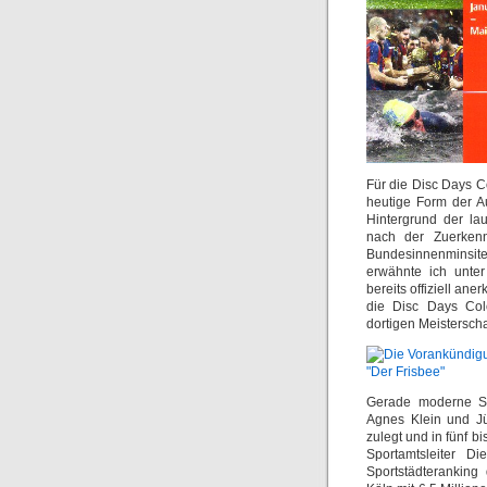
Für die Disc Days C
heutige Form der A
Hintergrund der l
nach der Zuerkenn
Bundesinnenminsi
erwähnte ich unte
bereits offiziell a
die Disc Days Colo
dortigen Meisterscha
Gerade moderne Spo
Agnes Klein und Jü
zulegt und in fünf b
Sportamtsleiter Di
Sportstädteranking