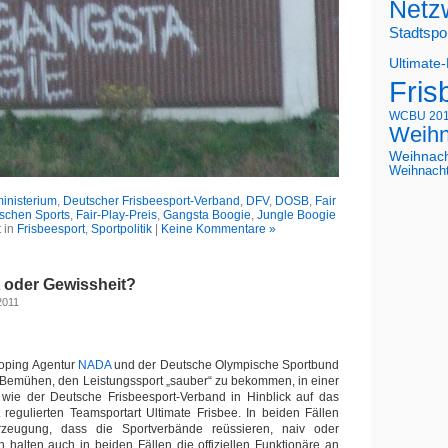
Netz
Stadtspo
Ultimate
Fris
WCBU 20
Weihn
Weihnac
Weihnach
inisterium
,
Deutscher Frisbeesport-Verband
,
DFV
,
DOSB
,
Fair
tschen Sports
,
Fair-Play-Preis
,
Gangsta Boogie
,
Jungle Boogie
 in
Frisbeesport
,
Sportpolitik
|
Keine Kommentare »
t oder Gewissheit?
2011
Doping Agentur
NADA
und der Deutsche Olympische Sportbund
 Bemühen, den Leistungssport „sauber“ zu bekommen, in einer
n wie der Deutsche Frisbeesport-Verband in Hinblick auf das
 regulierten Teamsportart Ultimate Frisbee. In beiden Fällen
rzeugung, dass die Sportverbände reüssieren, naiv oder
 halten auch in beiden Fällen die offiziellen Funktionäre an