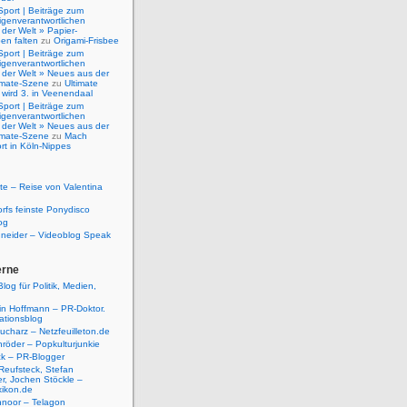
Sport | Beiträge zum
igenverantwortlichen
der Welt » Papier-
en falten
zu
Origami-Frisbee
Sport | Beiträge zum
igenverantwortlichen
 der Welt » Neues aus der
timate-Szene
zu
Ultimate
 wird 3. in Veenendaal
Sport | Beiträge zum
igenverantwortlichen
 der Welt » Neues aus der
timate-Szene
zu
Mach
rt in Köln-Nippes
e – Reise von Valentina
rfs feinste Ponydisco
og
hneider – Videoblog Speak
erne
log für Politik, Medien,
tin Hoffmann – PR-Doktor.
tionsblog
ucharz – Netzfeuilleton.de
röder – Popkulturjunkie
ck – PR-Blogger
Reufsteck, Stefan
r, Jochen Stöckle –
xikon.de
hnoor – Telagon