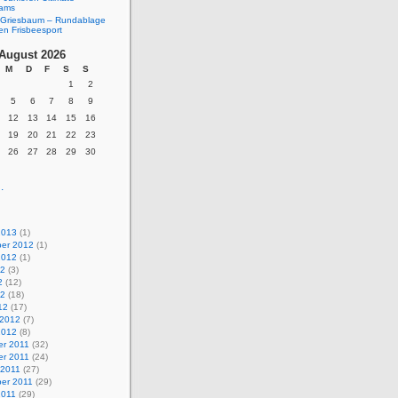
eams
Griesbaum – Rundablage
en Frisbeesport
August 2026
M
D
F
S
S
1
2
5
6
7
8
9
12
13
14
15
16
19
20
21
22
23
26
27
28
29
30
.
2013
(1)
er 2012
(1)
2012
(1)
12
(3)
2
(12)
12
(18)
12
(17)
 2012
(7)
2012
(8)
r 2011
(32)
r 2011
(24)
 2011
(27)
er 2011
(29)
2011
(29)