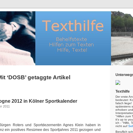
Unterwegs
Mit ‘DOSB’ getaggte Artikel
Texthilfe
Der erste An
bedeutet: Kor
ogne 2012 in Kölner Sportkalender
falsch liege
er 2011
spätestens s
erhoben und
Interpretatio
"Hilfen zum 
it's up to yo
ich - "Hilfe,
Jürgen Roters und Sportdezernentin Agnes Klein haben in
nicht auf
Sel
enz ein positives Resümee des Sportjahres 2011 gezogen und
Beruflich sc