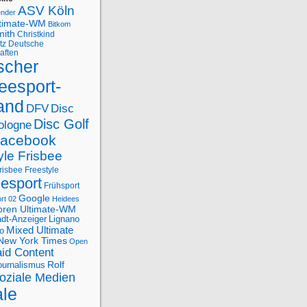
ASV Köln
ender
ltimate-WM
Bitkom
mith
Christkind
tz
Deutsche
aften
scher
eesport-
and
DFV
Disc
Disc Golf
ologne
acebook
yle Frisbee
risbee Freestyle
eesport
Frühsport
Google
rt 02
Heidees
oren Ultimate-WM
adt-Anzeiger
Lignano
Mixed Ultimate
o
New York Times
Open
id Content
Rolf
journalismus
oziale Medien
ale