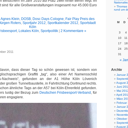
en Besuchern im Jahr 2010 auf Platz zwei hinter Berlin liegt. Im
Nationalt
t sind für alle Großveranstaltungen insgesamt nur 45.000 Euro
Thomas 
rund um d
,
Agnes Klein
,
DOSB
,
Dosc Days Cologne
,
Fair Play Preis des
M
D
Jürgen Roters
,
Sportjahr 2012
,
Sportkalender 2012
,
Sportstadt
Köln
risbeesport
,
Lokales Köln
,
Sportpolitik
|
2 Kommentare »
3
4
10
11
17
18
!
24
25
mber 2011
31
« Jan
Archiv
 davon, dass dieser Tag so schön gewesen ist, sondern von
lischsprachigen Graffiti „tag“, also einer Art Namensschild
Januar 
ions-Nachweis“, gefunden an der A1 Höhe Köln Lövenich
Septemb
August 
 der großen Tunnelbaustelle, in Fahrtrichtung Dortmund rechts.
Juni 20
chon ähnliche Tags an der A57 bei Köln-Ehrenfeld gefunden.
Mai 201
ers lustig der Bezug zum
Deutschen Frisbeesport-Verband
, für
April 20
hren engagiere.
März 20
Februar
Januar 
Dezembe
Novembe
Oktober
Septemb
August 