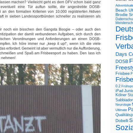
 Massen machen? Vielleicht geht es dem DFV schon bald ganz
Adventskal
h eventuell eine Tür auftun sollte, die angestrebte DOSB-
Beach U
ei an den formalien Kriterien von 10.000 registrierten Aktiven
Brodie S
aft in sieben Landessportbünden schneller zu realisieren als
Datenschu
Meistersch
Deut
ir noch ein bisschen den Gangsta Boogie – oder auch den
Antizipation der damit verbundenen Aufgaben, sich durch den
Frisb
tischen Verordnungen und Anforderungen an einen DOSB-
pfen. Ich höre immer nur „keep it up!“, wenn ich die viele
Verb
das erfordert. Gemeint ist aber vermutlich nur die Aufforderung,
schmeißen und Spaß am Frisbeesport zu haben. Den lass ich
Days C
ht nehmen!
F
DOSB
Freest
Frisbee
F
Frisb
0.2
Frühspo
Juni
iPad
Kölner St
Sabbiador
Neurologie
Pa
Ultimate
Qualitäts
S
Dobelli
Sozi