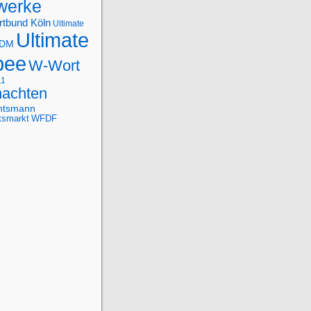
werke
rtbund Köln
Ultimate
Ultimate
-DM
bee
W-Wort
11
achten
htsmann
tsmarkt
WFDF