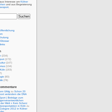
 aus Interesse am
Kölner
ehen
und aus Begeisterung
beesport
.
ffentlichung
um
chulung
e-Glossar
links
n
n
(234)
port
(172)
ultur
(147)
smus
(134)
Köln
(163)
7)
ogie
(93)
tik
(78)
Kommentare
nn Uhlig
zu
Schon 20
port verändern die DNA
Sport | Beiträge zum
igenverantwortlichen
der Welt » Kein Scherz:
isbeesportaktion in Köln
zu
 Cologne 2012 in Kölner
nder