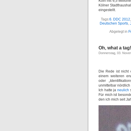
Köln mit 6,5 Million
Kölner Stadthaushal
eingestellt.
Tags:
6. DDC 2012
Deutschen Sports
,
Abgelegt in
F
Oh, what a tag
Donnerstag, 03. Nove
Die Rede ist nicht
einem weiteren eng
oder „Identifikat
unmittelbar nördlich
Ich hatte ja
neulich
s
Für mich ist besond
den ich mich seit Ja