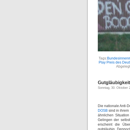
Tags:
Bundesinnenm
Play Preis des Deu
Abgelegt
Gutgläubigkei
Sonntag, 30. Oktober 
Die nationale Anti-
DOSB
sind in ihrem
ähnlichen Situatio
Gelingen der selbst
erscheint die Übe
gutgläubig. Dennoch