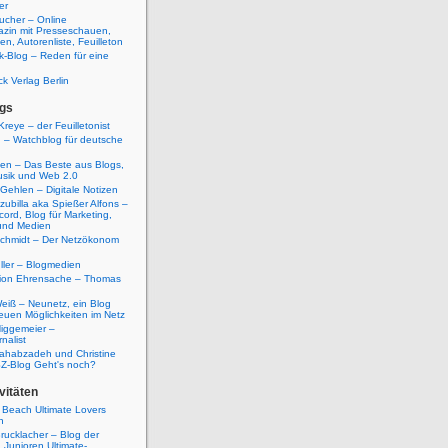
er
ucher – Online
azin mit Presseschauen,
n, Autorenliste, Feuilleton
k-Blog – Reden für eine
ck Verlag Berlin
gs
Kreye – der Feuilletonist
g – Watchblog für deutsche
ten – Das Beste aus Blogs,
usik und Web 2.0
 Gehlen – Digitale Notizen
zubilla aka Spießer Alfons –
cord, Blog für Marketing,
und Medien
Schmidt – Der Netzökonom
ller – Blogmedien
etion Ehrensache – Thomas
eiß – Neunetz, ein Blog
euen Möglichkeiten im Netz
iggemeier –
nalist
ahabzadeh und Christine
SZ-Blog Geht's noch?
vitäten
 Beach Ultimate Lovers
n
rucklacher – Blog der
Junioren Ultimate-