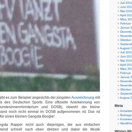
Juli 201
Juni 201
Mai 201
April 20
März 20
Februar
Januar 
Dezembe
Novembe
Oktober
Septemb
August 
Juli 201
Juni 20
Mai 201
April 20
März 20
Februar
Januar 
Dezembe
Novembe
Oktober
Septemb
bt es zum Beispiel angesichts der jüngsten
Auszeichnung
mit
August 
s des Deutschen Sports. Eine offizielle Anerkennung von
Meta
(Bundesinnenministerium und DOSB), obwohl der kleine
Anmeld
band noch nicht einmal im DOSB aufgenommen ist. Das ist
Beitrags
ür einen kleinen Gangsta Boogie!
Komment
WordPre
gsta Rapper nicht auch diejenigen, die aus einfachen
mmend schnell nach oben streben und dabei die Musik
Wörter-Wo