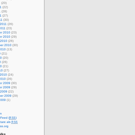
1
(20)
1
(22)
1
(28)
11
(27)
11
(30)
 2011
(26)
2011
(23)
r 2010
(23)
r 2010
(29)
 2010
(26)
er 2010
(30)
2010
(13)
0
(21)
10
(20)
0
(26)
10
(21)
10
(27)
 2010
(24)
2010
(26)
r 2009
(30)
r 2009
(29)
 2009
(22)
er 2009
(29)
2009
(1)
en
-Feed (
)
RSS
are als
RSS
ss.org
lke