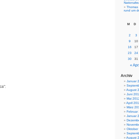
Nationalt
Thomas 
rund um d
M
D
2
3
9
10
16
17
23
24
30
31
« Apr
Archiv
Januar 
Septemb
ca“:
August 
Juni 20
Mai 201
April 20
März 20
Februar
Januar 
Dezembe
Novembe
Oktober
Septemb
August 