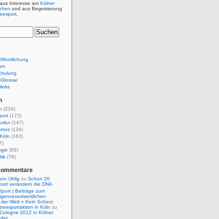
 aus Interesse am
Kölner
ehen
und aus Begeisterung
beesport
.
ffentlichung
um
chulung
e-Glossar
links
n
n
(234)
port
(172)
ultur
(147)
smus
(134)
Köln
(163)
7)
ogie
(93)
tik
(78)
Kommentare
nn Uhlig
zu
Schon 20
port verändern die DNA
Sport | Beiträge zum
igenverantwortlichen
der Welt » Kein Scherz:
isbeesportaktion in Köln
zu
 Cologne 2012 in Kölner
nder