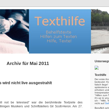
Unterwegs
Archiv für Mai 2011
Texthilfe
Der erste An
bedeutet: Kor
 wird nicht live ausgestrahlt
falsch liege
spätestens s
erhoben und
Interpretatio
"Hilfen zum 
it's up to yo
ich - "Hilfe,
ill not be televised“ war die berühmteste Textzeile des
nicht auf
Sel
dlinigen Musikers und Schriftstellers Gil Scott-Heron. Am 27.
Beruflich sc