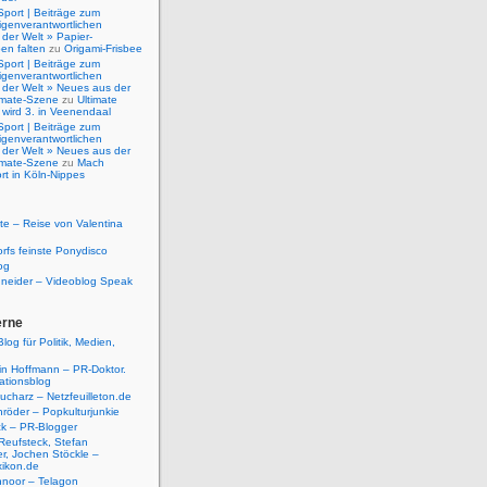
Sport | Beiträge zum
igenverantwortlichen
der Welt » Papier-
en falten
zu
Origami-Frisbee
Sport | Beiträge zum
igenverantwortlichen
 der Welt » Neues aus der
timate-Szene
zu
Ultimate
 wird 3. in Veenendaal
Sport | Beiträge zum
igenverantwortlichen
 der Welt » Neues aus der
timate-Szene
zu
Mach
rt in Köln-Nippes
e – Reise von Valentina
rfs feinste Ponydisco
og
hneider – Videoblog Speak
erne
log für Politik, Medien,
tin Hoffmann – PR-Doktor.
tionsblog
ucharz – Netzfeuilleton.de
röder – Popkulturjunkie
ck – PR-Blogger
Reufsteck, Stefan
r, Jochen Stöckle –
xikon.de
hnoor – Telagon