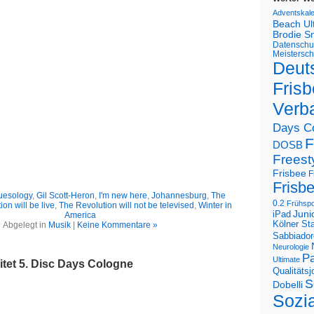
Adventskal
Beach U
Brodie S
Datenschu
Meistersch
Deut
Frisb
Verb
Days C
F
DOSB
Freest
Frisbee
F
Frisb
uesology
,
Gil Scott-Heron
,
I'm new here
,
Johannesburg
,
The
0.2
Frühspo
on will be live
,
The Revolution will not be televised
,
Winter in
Juni
iPad
America
Kölner St
Abgelegt in
Musik
|
Keine Kommentare »
Sabbiador
Neurologie
Pa
Ultimate
itet 5. Disc Days Cologne
Qualitäts
S
Dobelli
Sozi