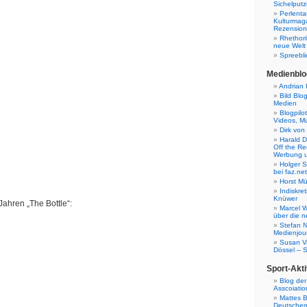
Sichelputz
Perlenta
Kulturmag
Rezensione
Rhethori
neue Welt
Spreebli
Medienblo
Andrian 
Bild Blo
Medien
Blogpilo
Videos, M
Dirk von
Harald D
Off the Re
Werbung 
Holger 
bei faz.net
Horst Mü
Indiskr
Knüwer
ahren „The Bottle“:
Marcel W
über die n
Stefan N
Medienjour
Susan V
Dössel – 
Sport-Akti
Blog der
Asscoiatio
Mattes B
Deutschen 