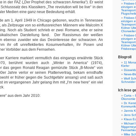
e in der FAZ („Der Prophet des schwarzen Amerika“). Er weist
Frisbee-
 Schlusssatz des Klassikers „The revolution will be live“ in den
einzigen e
Teamsport 
ialer Medien eine ganz neue Bedeutung erhält.
Flugscheib
Frisbee-
rde am 1. April 1949 in Chicago geboren, wuchs in Tennessee
einzigen e
Teamsport
f, als Zeitzeuge von so einflussreichen Männern wie Malcolm X
Kölner Ul
King. Noch als Student schrieb er zwei Romane, ehe er seine
Chorweiler
sikalischen Darstellung fand. Der Rassismus der weißen
Frisbee-
einzigen e
hm ebenso zuwider wie das Desinteresse der schwarzen. An
Teamsport
hm ihr oft unreflektiertes Kosumverhalten, ihr Posen und
Kölner Ul
Frisbeespo
r Vorbilder aus dem Fernsehen.
Blogroll
er Karriere markiert vermutlich das eingangs erwähnte Stück
11 Monat
0, berühmt wurden auch „Winter in America“ (1974),
Kiefer
er das gegen Ronald Reagan gemünzte Stück „B-Movie“ von
Düsseldo
0er Jahre verlor er seinen Plattenvertrag, bekam ernsthafte
News-Bl
wohl er früher gegen die Suchtgefahr ansang) und saß auch
Wolf Sc
Schneider
rst im vergangenen Jahr gelang ihm mit „I’m new here“ ein viel
ck.
Ich lese g
 here“ aus dem Jahr 2010:
Carta – B
Ökonomie
Dr. Kers
Kommunika
Jannis K
Jens Sch
Klaus E
Michael 
Niggemeye
Fernsehle
Mike Sc