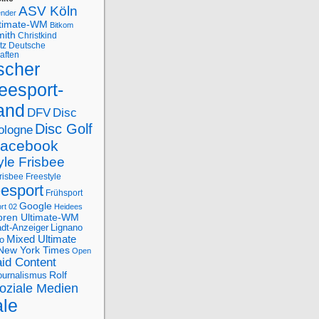
ASV Köln
ender
ltimate-WM
Bitkom
mith
Christkind
tz
Deutsche
aften
scher
eesport-
and
DFV
Disc
Disc Golf
ologne
acebook
yle Frisbee
risbee Freestyle
eesport
Frühsport
Google
rt 02
Heidees
oren Ultimate-WM
adt-Anzeiger
Lignano
Mixed Ultimate
o
New York Times
Open
id Content
Rolf
journalismus
oziale Medien
ale