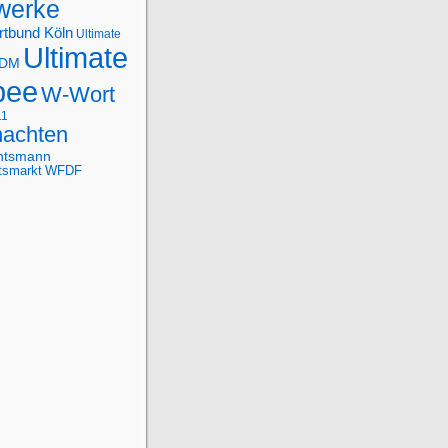
werke
rtbund Köln
Ultimate
Ultimate
-DM
bee
W-Wort
11
achten
htsmann
tsmarkt
WFDF