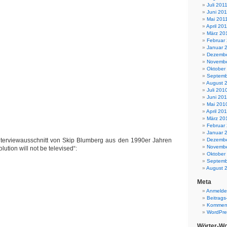
Juli 201
Juni 201
Mai 201
April 20
März 20
Februar
Januar 
Dezembe
Novembe
Oktober
Septemb
August 
Juli 201
Juni 20
Mai 201
April 20
März 20
Februar
Januar 
Dezembe
Interviewausschnitt von Skip Blumberg aus den 1990er Jahren
Novembe
ution will not be televised“:
Oktober
Septemb
August 
Meta
Anmeld
Beitrags
Komment
WordPre
Wörter-Wo