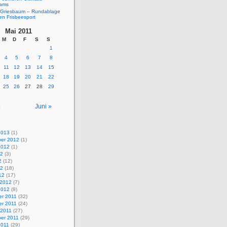
eams
Griesbaum – Rundablage
en Frisbeesport
Mai 2011
M
D
F
S
S
1
4
5
6
7
8
11
12
13
14
15
18
19
20
21
22
25
26
27
28
29
.
Juni »
2013
(1)
er 2012
(1)
2012
(1)
12
(3)
2
(12)
12
(18)
12
(17)
 2012
(7)
2012
(8)
r 2011
(32)
r 2011
(24)
 2011
(27)
er 2011
(29)
2011
(29)