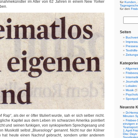
usnahmekünstler im Alter von 62 Jahren in einem New Yorker
für
Kunden
,
Tagesgesch
ben.
für den
Fris
Seiten
Buchverö
Impress
Presses
Texthilf
Zeitungs
Kategorie
Allgemei
Frisbees
Internetk
Journali
Lokales 
Musik
(5
Psychol
Sportpoli
Neueste 
Dr.Herma
 Rap“, als der er öfter tituliert wurde, sah er sich selber nicht.
Minuten S
tägliche Kapitel aus dem Leben im schwarzen Amerika pointiert
Frisbee-
einzigen e
acht und seinen funkigen, von synkopiertem Sprechgesang und
Teamsport 
en Musikstil selbst „Bluesology“ genannt. Nicht nur der Kölner
1.April Fr
Disc Days
o.) hat heute einen Nachruf gebracht, sondern unter anderem
Sportkale