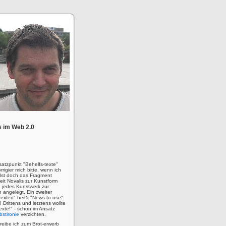
 im Web 2.0
satzpunkt "Behelfs-texte"
rigier mich bitte, wenn ich
! Ist doch das Fragment
eit Novalis zur Kunstform
 jedes Kunstwerk zur
n angelegt. Ein zweiter
Texten" heißt "News to use":
u! Drittens und letztens wollte
 Texte!" - schon im Ansatz
bstironie
verzichten.
hreibe ich zum Brot-erwerb