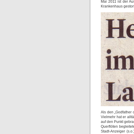
Mai 2011 ist der A
Krankenhaus gestor
Als den „Godfather of
Vielmehr hat er all
auf den Punkt gebr
Querflöten begleitet
Stadt-Anzeiger (s.