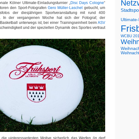
Netz
onale Kölner Ultimate-Einladungsturnier „
Disc Days Cologne
“
toren den Sport-Fotografen
Gero Müller-Laschet
gebucht, um
Stadtspo
sfotos der diesjährigen Sportveranstaltung mit rund 400
. In der vergangenen Woche hat sich der Fotograf, der
Ultimate
Basketball unterwegs ist, bei einer Trainingseinheit beim
ASV
Fris
schwindigkeit und der speziellen Dynamik des Sportes vertraut
WCBU 20
Weihn
Weihnac
Weihnach
 die uinteressantesten Motive sicherlich das Werfen (in derf