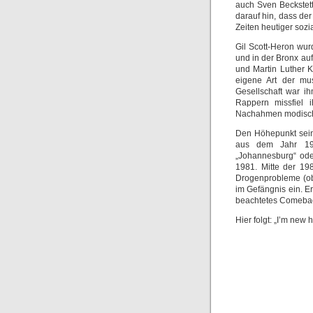
auch Sven Beckstett
darauf hin, dass der
Zeiten heutiger soz
Gil Scott-Heron wu
und in der Bronx au
und Martin Luther 
eigene Art der mu
Gesellschaft war i
Rappern missfiel i
Nachahmen modische
Den Höhepunkt sein
aus dem Jahr 197
„Johannesburg“ od
1981. Mitte der 198
Drogenprobleme (ob
im Gefängnis ein. E
beachtetes Comeba
Hier folgt: „I’m new