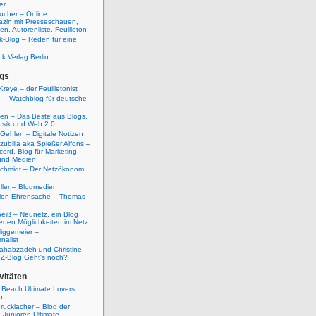
er
ucher – Online
azin mit Presseschauen,
n, Autorenliste, Feuilleton
k-Blog – Reden für eine
ck Verlag Berlin
gs
Kreye – der Feuilletonist
g – Watchblog für deutsche
ten – Das Beste aus Blogs,
usik und Web 2.0
 Gehlen – Digitale Notizen
zubilla aka Spießer Alfons –
cord, Blog für Marketing,
und Medien
Schmidt – Der Netzökonom
ller – Blogmedien
etion Ehrensache – Thomas
eiß – Neunetz, ein Blog
euen Möglichkeiten im Netz
iggemeier –
nalist
ahabzadeh und Christine
SZ-Blog Geht's noch?
vitäten
 Beach Ultimate Lovers
n
rucklacher – Blog der
Junioren Ultimate-