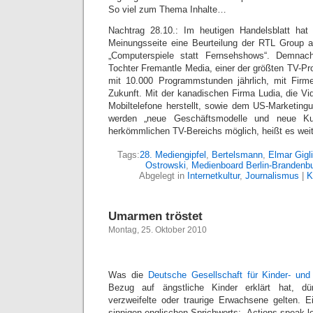
So viel zum Thema Inhalte…
Nachtrag 28.10.: Im heutigen Handelsblatt hat
Meinungsseite eine Beurteilung der RTL Group a
„Computerspiele statt Fernsehshows“. Demna
Tochter Fremantle Media, einer der größten TV-Pr
mit 10.000 Programmstunden jährlich, mit Firme
Zukunft. Mit der kanadischen Firma Ludia, die Vi
Mobiltelefone herstellt, sowie dem US-Marketin
werden „neue Geschäftsmodelle und neue Ku
herkömmlichen TV-Bereichs möglich, heißt es weit
Tags:
28. Mediengipfel
,
Bertelsmann
,
Elmar Gigl
Ostrowski
,
Medienboard Berlin-Brandenb
Abgelegt in
Internetkultur
,
Journalismus
|
K
Umarmen tröstet
Montag, 25. Oktober 2010
Was die
Deutsche Gesellschaft für Kinder- und
Bezug auf ängstliche Kinder erklärt hat, dü
verzweifelte oder traurige Erwachsene gelten. Ei
sinnigen englischen Sprichworts: „Actions speak l