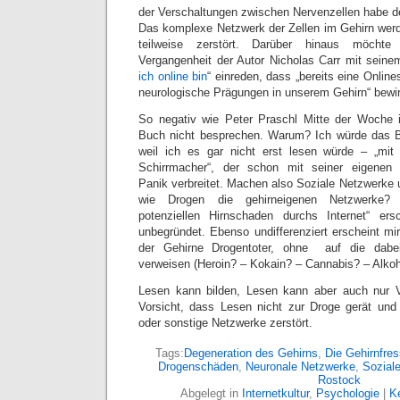
der Verschaltungen zwischen Nervenzellen habe 
Das komplexe Netzwerk der Zellen im Gehirn werde
teilweise zerstört. Darüber hinaus möchte
Vergangenheit der Autor Nicholas Carr mit seine
ich online bin
“ einreden, dass „bereits eine Onlin
neurologische Prägungen in unserem Gehirn“ bewirk
So negativ wie Peter Praschl Mitte der Woche
Buch nicht besprechen. Warum? Ich würde das B
weil ich es gar nicht erst lesen würde – „mi
Schirrmacher“, der schon mit seiner eigenen
Panik verbreitet. Machen also Soziale Netzwerke 
wie Drogen die gehirneigenen Netzwerke?
potenziellen Hirnschaden durchs Internet“ ers
unbegründet. Ebenso undifferenziert erscheint mi
der Gehirne Drogentoter, ohne auf die dabe
verweisen (Heroin? – Kokain? – Cannabis? – Alkoh
Lesen kann bilden, Lesen kann aber auch nur Vo
Vorsicht, dass Lesen nicht zur Droge gerät und 
oder sonstige Netzwerke zerstört.
Tags:
Degeneration des Gehirns
,
Die Gehirnfre
Drogenschäden
,
Neuronale Netzwerke
,
Sozial
Rostock
Abgelegt in
Internetkultur
,
Psychologie
|
K