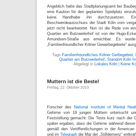
Angeblich hatte das Stadtplanungsamt bei Baube
eine Kaution für den geplanten Spielplatz einzu
keine Handhabe ihn durchzusetzen. E
Beschwerdeausschuss der Stadt Köln vom verga
jetzt nicht beantwortet. Nun ist die Rede von ei
Quartier am Butzweilerhof ist von der Hugo-Ecke
Amundsen-Straße aus erreichbar. Es wurde
„Familienfreundlicher Kölner Gewerbegebiete“ aus
Tags:
Familienfreundliches Kölner Gerbegebiet
,
Quartier am Butzweilerhof
,
Standort Köln 
Abgelegt in
Lokales Köln
|
Keine K
Muttern ist die Beste!
Freitag, 22. Oktober 2010
Forscher des
National Institute of Mental Heal
Gehirne von 19 jungen Müttern untersucht und
Feststellung gemacht: Die Tests kurz nach der
später ergaben, dass die Gehirne während dieser
gemäß den Veröffentlichungen in der American 
und im
Telegraph
die Mär der „Stilldemenz“ entkräf