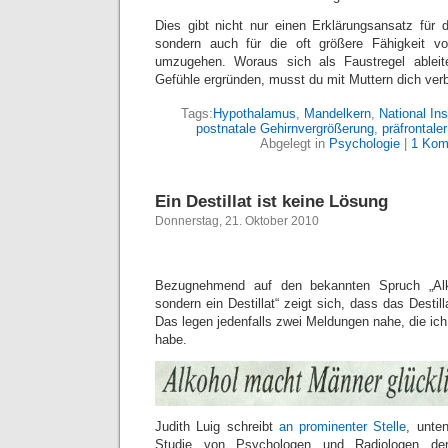
Dies gibt nicht nur einen Erklärungsansatz für d
sondern auch für die oft größere Fähigkeit v
umzugehen. Woraus sich als Faustregel ableit
Gefühle ergründen, musst du mit Muttern dich ver
Tags:
Hypothalamus
,
Mandelkern
,
National Ins
postnatale Gehirnvergrößerung
,
präfrontale
Abgelegt in
Psychologie
|
1 Kom
Ein Destillat ist keine Lösung
Donnerstag, 21. Oktober 2010
Bezugnehmend auf den bekannten Spruch „Alk
sondern ein Destillat“ zeigt sich, dass das Destil
Das legen jedenfalls zwei Meldungen nahe, die ich
habe.
Judith Luig schreibt
an prominenter Stelle
, unte
Studie von Psychologen und Radiologen der