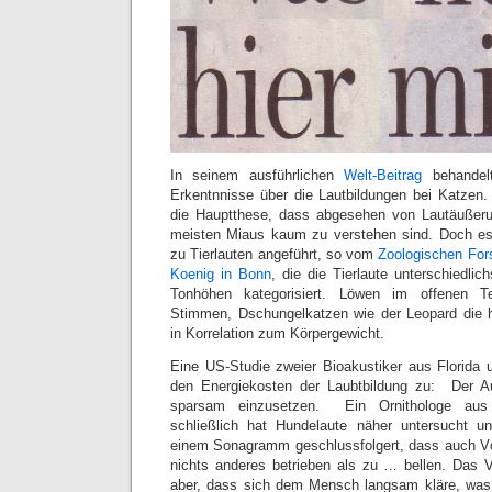
In seinem ausführlichen
Welt-Beitrag
behandelt
Erkentnnisse über die Lautbildungen bei Katzen. V
die Hauptthese, dass abgesehen von Lautäußeru
meisten Miaus kaum zu verstehen sind. Doch es
zu Tierlauten angeführt, so vom
Zoologischen Fo
Koenig in Bonn
, die die Tierlaute unterschiedli
Tonhöhen kategorisiert. Löwen im offenen Te
Stimmen, Dschungelkatzen wie der Leopard die h
in Korrelation zum Körpergewicht.
Eine US-Studie zweier Bioakustiker aus Florida
den Energiekosten der Laubtbildung zu: Der A
sparsam einzusetzen. Ein Ornithologe au
schließlich hat Hundelaute näher untersucht u
einem Sonagramm geschlussfolgert, dass auch Vö
nichts anderes betrieben als zu … bellen. Das V
aber, dass sich dem Mensch langsam kläre, was