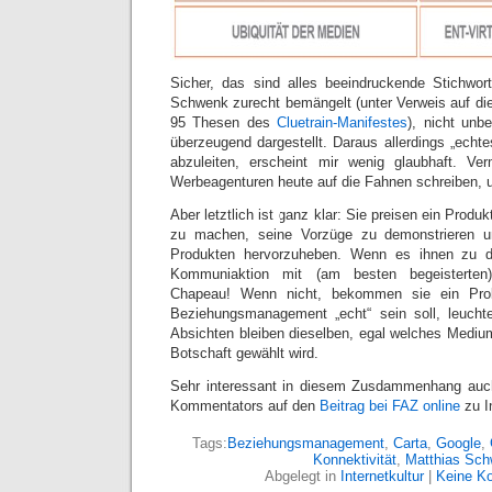
Sicher, das sind alles beeindruckende Stichwort
Schwenk zurecht bemängelt (unter Verweis auf die
95 Thesen des
Cluetrain-Manifestes
), nicht unb
überzeugend dargestellt. Daraus allerdings „ec
abzuleiten, erscheint mir wenig glaubhaft. V
Werbeagenturen heute auf die Fahnen schreiben, u
Aber letztlich ist ganz klar: Sie preisen ein Produ
zu machen, seine Vorzüge zu demonstrieren 
Produkten hervorzuheben. Wenn es ihnen zu d
Kommuniaktion mit (am besten begeisterten)
Chapeau! Wenn nicht, bekommen sie ein Pr
Beziehungsmanagement „echt“ sein soll, leuchte
Absichten bleiben dieselben, egal welches Medium
Botschaft gewählt wird.
Sehr interessant in diesem Zusdammenhang auch
Kommentators auf den
Beitrag bei FAZ online
zu I
Tags:
Beziehungsmanagement
,
Carta
,
Google
,
Konnektivität
,
Matthias Sc
Abgelegt in
Internetkultur
|
Keine K