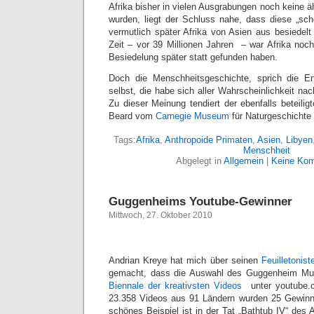
Afrika bisher in vielen Ausgrabungen noch keine 
wurden, liegt der Schluss nahe, dass diese „scho
vermutlich später Afrika von Asien aus besiedel
Zeit – vor 39 Millionen Jahren – war Afrika noch
Besiedelung später statt gefunden haben.
Doch die Menschheitsgeschichte, sprich die E
selbst, die habe sich aller Wahrscheinlichkeit nac
Zu dieser Meinung tendiert der ebenfalls beteilig
Beard vom
Carnegie Museum
für Naturgeschichte 
Tags:
Afrika
,
Anthropoide Primaten
,
Asien
,
Libyen
Menschheit
Abgelegt in
Allgemein
|
Keine Kom
Guggenheims Youtube-Gewinner
Mittwoch, 27. Oktober 2010
Andrian Kreye hat mich über seinen
Feuilletonist
gemacht, dass die Auswahl des Guggenheim Mu
Biennale der kreativsten Videos
unter youtube.co
23.358 Videos aus 91 Ländern wurden 25 Gewinne
schönes Beispiel ist in der Tat „Bathtub IV“ des 