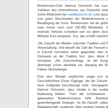
Bertelsmann-Chef Hartmut Ostrowski hat zum d
Jubiläum des Unternehmens aus Gütersloh eine
(siehe Bilderserie bei
sueddeutsche.de
) und spra
vom guten Abschneiden der Medienkonzerne und
Bewältigung der Krise. Bertelsmann hat als grö
zwar immer noch rund 100.000 Mitarbeiter, 
erstmals Verluste schreiben und vor allem durc
Milliarde Euro einsparen. Gut, das schafft natürlich
„Die Zukunft der Medien zwischen Tradition und 
Veranstaltung. Und obwohl die Zahl der Fernseh-z
in Zukunft vermutlich weiter gegenüber dem Inte
Ostrowski an der Traditon fest, dass älter
fernsähen. „Die Zwischenfrage, ob der Ausg
überhaupt schon absehbar sei, überging der Ber
Fabian Heckenberger.
Eher dem Wandel verpflichtet zeigte sich d
Geschäftsführer Elmar Giglinger, der die Zukun
neue Endgeräte beschleunigt sieht. Demgegenü
Hartmut Ostrowski, dass Inhalte in der media
Bedeutung blieben. Trotz der schrittweisen
gebeutelten Medienkonzerns fehlt Berte
gewinnbringende Strategie für die Zukunft. neben
Digitalgeschäft zunehmen. Aber punkten konnte de