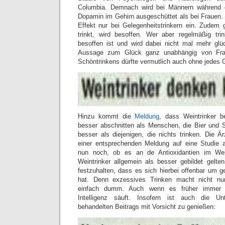
Columbia. Demnach wird bei Männern während
Dopamin im Gehirn ausgeschüttet als bei Frauen. Al
Effekt nur bei Gelegenheitstrinkern ein. Zudem g
trinkt, wird besoffen. Wer aber regelmäßig trin
besoffen ist und wird dabei nicht mal mehr glü
Aussage zum Glück ganz unabhängig von Fr
Schöntrinkens dürfte vermutlich auch ohne jedes G
Hinzu kommt die
Meldung
, dass Weintrinker be
besser abschnitten als Menschen, die Bier und 
besser als diejenigen, die nichts trinken. Die Är
einer entsprechenden Meldung auf eine Studie a
nun noch, ob es an de Antioxidantien im Wei
Weintrinker allgemein als besser gebildet gelte
festzuhalten, dass es sich hierbei offenbar um g
hat. Denn exzessives Trinken macht nicht nur
einfach dumm. Auch wenn es früher immer h
Intelligenz säuft. Insofern ist auch die Unt
behandelten Beitrags mit Vorsicht zu genießen: