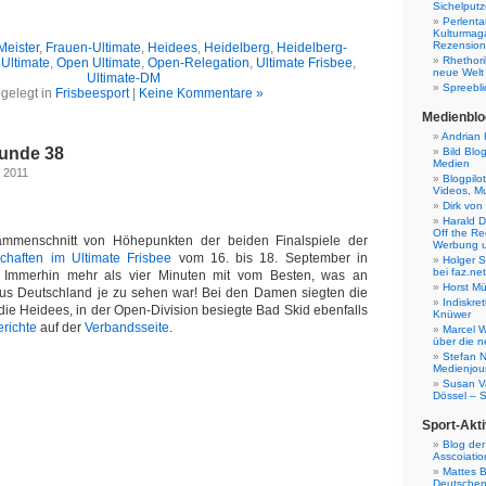
Sichelputz
Perlenta
Kulturmag
Rezensione
Meister
,
Frauen-Ultimate
,
Heidees
,
Heidelberg
,
Heidelberg-
Rhethori
Ultimate
,
Open Ultimate
,
Open-Relegation
,
Ultimate Frisbee
,
neue Welt
Ultimate-DM
Spreebli
gelegt in
Frisbeesport
|
Keine Kommentare »
Medienblo
Andrian 
Funde 38
Bild Blo
Medien
r 2011
Blogpilo
Videos, M
Dirk von
Harald D
Off the Re
ammenschnitt von Höhepunkten der beiden Finalspiele der
Werbung 
chaften im Ultimate Frisbee
vom 16. bis 18. September in
Holger 
bei faz.net
. Immerhin mehr als vier Minuten mit vom Besten, was an
Horst Mü
aus Deutschland je zu sehen war! Bei den Damen siegten die
Indiskr
e Heidees, in der Open-Division besiegte Bad Skid ebenfalls
Knüwer
richte
auf der
Verbandsseite
.
Marcel W
über die n
Stefan N
Medienjour
Susan V
Dössel – 
Sport-Akti
Blog der
Asscoiatio
Mattes B
Deutschen 