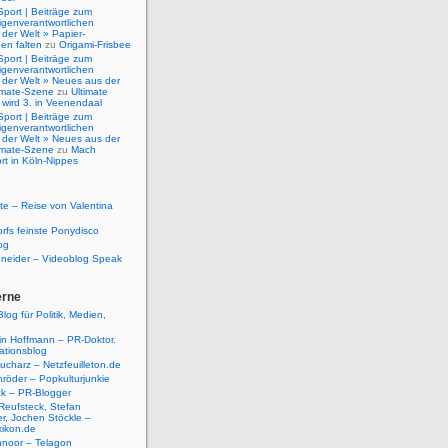
Sport | Beiträge zum
igenverantwortlichen
der Welt » Papier-
en falten
zu
Origami-Frisbee
Sport | Beiträge zum
igenverantwortlichen
 der Welt » Neues aus der
timate-Szene
zu
Ultimate
 wird 3. in Veenendaal
Sport | Beiträge zum
igenverantwortlichen
 der Welt » Neues aus der
timate-Szene
zu
Mach
rt in Köln-Nippes
e – Reise von Valentina
rfs feinste Ponydisco
og
hneider – Videoblog Speak
erne
log für Politik, Medien,
tin Hoffmann – PR-Doktor.
tionsblog
ucharz – Netzfeuilleton.de
röder – Popkulturjunkie
ck – PR-Blogger
Reufsteck, Stefan
r, Jochen Stöckle –
xikon.de
hnoor – Telagon