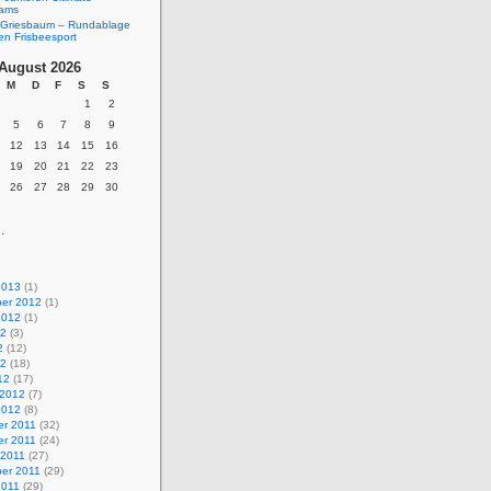
eams
Griesbaum – Rundablage
en Frisbeesport
August 2026
M
D
F
S
S
1
2
5
6
7
8
9
12
13
14
15
16
19
20
21
22
23
26
27
28
29
30
.
2013
(1)
er 2012
(1)
2012
(1)
12
(3)
2
(12)
12
(18)
12
(17)
 2012
(7)
2012
(8)
r 2011
(32)
r 2011
(24)
 2011
(27)
er 2011
(29)
2011
(29)