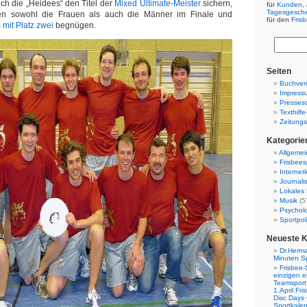
ich die „Heidees“ den Titel der
Mixed Ultimate-Meister
sichern,
für
Kunden
,
Tagesgesch
rten sowohl die Frauen als auch die Männer im Finale und
für den
Fris
 mit Platz zwei
begnügen.
Seiten
Buchverö
Impress
Presses
Texthilf
Zeitungs
Kategorie
Allgemei
Frisbees
Internetk
Journali
Lokales 
Musik
(5
Psychol
Sportpoli
Neueste 
Dr.Herma
Minuten S
Frisbee-
einzigen e
Teamsport 
1.April Fr
Disc Days
Sportkale