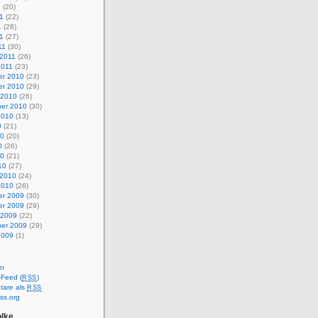
1
(20)
1
(22)
1
(28)
11
(27)
11
(30)
 2011
(26)
2011
(23)
r 2010
(23)
r 2010
(29)
 2010
(26)
er 2010
(30)
2010
(13)
0
(21)
10
(20)
0
(26)
10
(21)
10
(27)
 2010
(24)
2010
(26)
r 2009
(30)
r 2009
(29)
 2009
(22)
er 2009
(29)
2009
(1)
en
-Feed (
)
RSS
are als
RSS
ss.org
lke