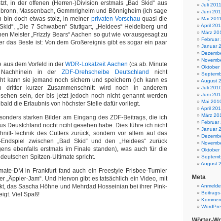
zt, in der offenen (Herren-)Division erstmals „Bad Skid“ aus
Juli 201
bronn, Massenbach, Gemmrigheim und Bönnigheim (ich sage
Juni 201
ch bin doch etwas stolz, in meiner
privaten Vorschau
quasi die
Mai 201
April 20
 Skid“, „Die 7 Schwaben“ Stuttgart, „Heidees“ Heidelberg und
März 20
en Meister „Frizzly Bears“ Aachen so gut wie vorausgesagt zu
Februar
er das Beste ist: Von dem Großereignis gibt es sogar ein paar
Januar 
Dezembe
Novembe
e aus dem Vorfeld in der
WDR-Lokalzeit Aachen
(ca ab. Minute
Oktober
 Nachhinein in der
ZDF-Drehscheibe Deutschland
nicht
Septemb
icht kann sie jemand noch sichern und speichern (ich kann es
August 
n dritter kurzer Zusammenschnitt wird noch in anderem
Juli 201
Juni 20
hen sein, der bis jetzt jedoch noch nicht genannt werden
Mai 201
sobald die Erlaubnis von höchster Stelle dafür vorliegt.
April 20
März 20
besonders starken Bilder am Eingang des ZDF-Beitrags, die ich
Februar
 aus Deustchland nocht nciht gesehen habe. Dies führe ich nicht
Januar 
hnitt-Technik des Cutters zurück, sondern vor allem auf das
Dezembe
-Endspiel zwischen „Bad Skid“ und den „Heidees“ zurück
Novembe
ens ebenfalls erstmals im Finale standen), was auch für die
Oktober
deutschen Spitzen-Ultimate spricht.
Septemb
August 
timate-DM in Frankfurt fand auch ein Freestyle Frisbee-Turnier
Meta
ter „Äppler-Jam“. Und hiervon gibt es tatsächlich ein Video, mit
ckt, das Sascha Höhne und Mehrdad Hosseinian bei ihrer Pink-
Anmeld
Beitrags
igt. Viel Spaß!
Komment
WordPre
Wörter-Wo