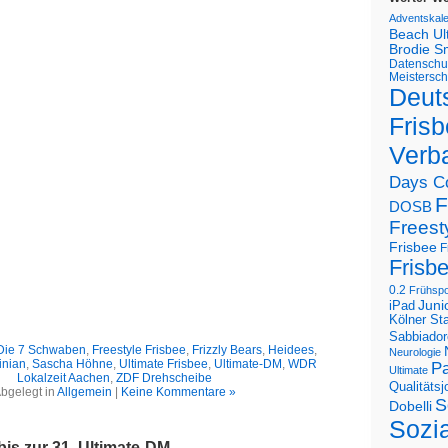
Adventskal
Beach U
Brodie S
Datenschu
Meistersch
Deut
Frisb
Verb
Days C
F
DOSB
Freest
Frisbee
F
Frisb
0.2
Frühspo
Juni
iPad
Kölner St
Sabbiador
Die 7 Schwaben
,
Freestyle Frisbee
,
Frizzly Bears
,
Heidees
,
Neurologie
inian
,
Sascha Höhne
,
Ultimate Frisbee
,
Ultimate-DM
,
WDR
Pa
Ultimate
Lokalzeit Aachen
,
ZDF Drehscheibe
Qualitäts
bgelegt in
Allgemein
|
Keine Kommentare »
S
Dobelli
Sozi
is zur 31. Ultimate-DM