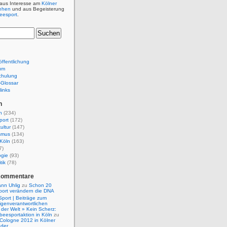
 aus Interesse am
Kölner
ehen
und aus Begeisterung
beesport
.
ffentlichung
um
chulung
e-Glossar
links
n
n
(234)
port
(172)
ultur
(147)
smus
(134)
Köln
(163)
7)
ogie
(93)
tik
(78)
Kommentare
nn Uhlig
zu
Schon 20
port verändern die DNA
Sport | Beiträge zum
igenverantwortlichen
der Welt » Kein Scherz:
isbeesportaktion in Köln
zu
 Cologne 2012 in Kölner
nder