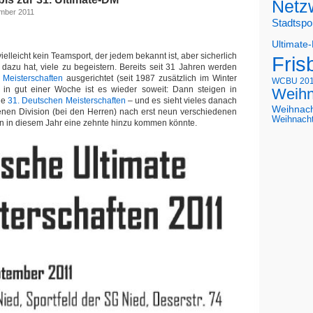
Netz
ember 2011
Stadtspo
Ultimate
vielleicht kein Teamsport, der jedem bekannt ist, aber sicherlich
Fris
 dazu hat, viele zu begeistern. Bereits seit 31 Jahren werden
 Meisterschaften
ausgerichtet (seit 1987 zusätzlich im Winter
WCBU 20
, in gut einer Woche ist es wieder soweit: Dann steigen in
Weihn
ie
31. Deutschen Meisterschaften
– und es sieht vieles danach
Weihnac
fenen Division (bei den Herren) nach erst neun verschiedenen
Weihnach
n in diesem Jahr eine zehnte hinzu kommen könnte.