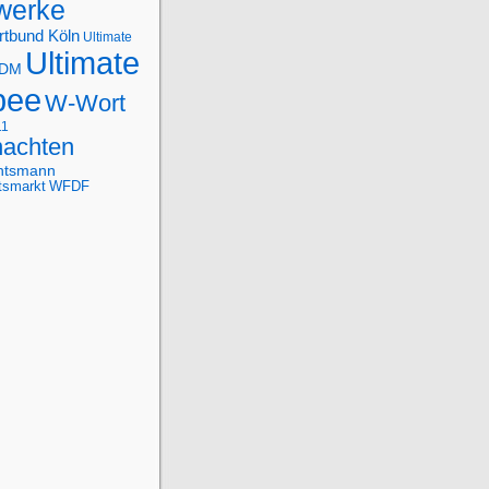
werke
rtbund Köln
Ultimate
Ultimate
-DM
bee
W-Wort
11
achten
htsmann
tsmarkt
WFDF