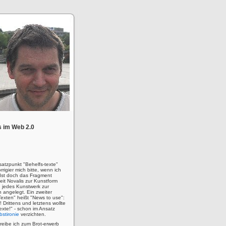
 im Web 2.0
satzpunkt "Behelfs-texte"
rigier mich bitte, wenn ich
! Ist doch das Fragment
eit Novalis zur Kunstform
 jedes Kunstwerk zur
n angelegt. Ein zweiter
Texten" heißt "News to use":
u! Drittens und letztens wollte
 Texte!" - schon im Ansatz
bstironie
verzichten.
hreibe ich zum Brot-erwerb