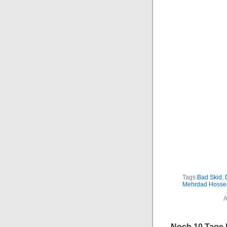
Tags:
Bad Skid
,
Mehrdad Hosse
A
Noch 10 Tage b