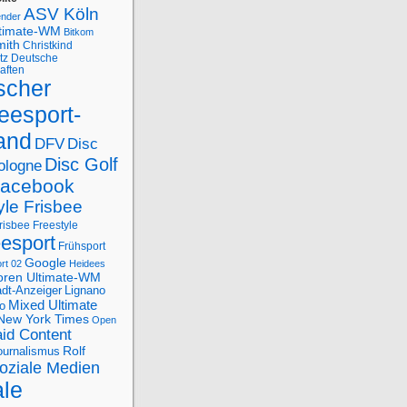
ASV Köln
ender
ltimate-WM
Bitkom
mith
Christkind
tz
Deutsche
aften
scher
eesport-
and
DFV
Disc
Disc Golf
ologne
acebook
yle Frisbee
risbee Freestyle
eesport
Frühsport
Google
rt 02
Heidees
oren Ultimate-WM
adt-Anzeiger
Lignano
Mixed Ultimate
o
New York Times
Open
id Content
Rolf
journalismus
oziale Medien
ale