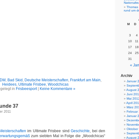
Nationalt
Thomas 
rund um d
M
D
3
4
10
11
17
18
24
25
31
« Jan
Archiv
e-DM
,
Bad Skid
,
Deutsche Meisterschaften
,
Frankfurt am Main
,
Januar 
Heidees
,
Ultimate Frisbee
,
Woodchicas
Septemb
gelegt in
Frisbeesport
|
Keine Kommentare »
August 
Juni 20
Mai 201
April 20
Funde 37
März 20
er 2011
Februar
Januar 
Dezembe
Novembe
Oktober
Meisterschaften
im Ultimate Frisbee sind
Geschichte
, bei den
Septemb
erwartungsgemäß
zum siebten Mal in Folge die „Woodchicas“
August 