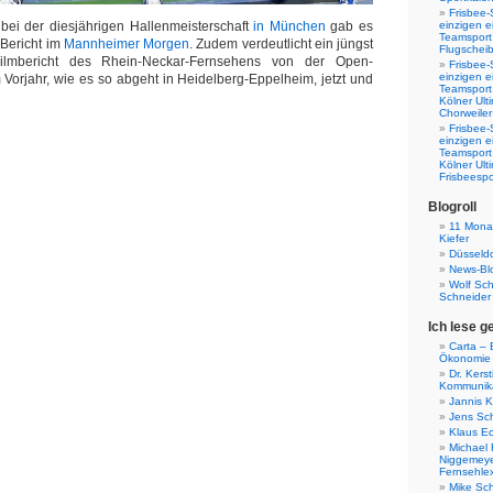
Frisbee-
ei der diesjährigen Hallenmeisterschaft
in München
gab es
einzigen e
Teamsport 
 Bericht im
Mannheimer Morgen
. Zudem verdeutlicht ein jüngst
Flugscheib
 Filmbericht des Rhein-Neckar-Fernsehens von der Open-
Frisbee-
einzigen e
Vorjahr, wie es so abgeht in Heidelberg-Eppelheim, jetzt und
Teamsport
Kölner Ul
Chorweiler
Frisbee-
einzigen e
Teamsport
Kölner Ul
Frisbeespo
Blogroll
11 Monat
Kiefer
Düsseldo
News-Bl
Wolf Sc
Schneider
Ich lese g
Carta – B
Ökonomie
Dr. Kers
Kommunika
Jannis K
Jens Sch
Klaus E
Michael 
Niggemeye
Fernsehle
Mike Sc