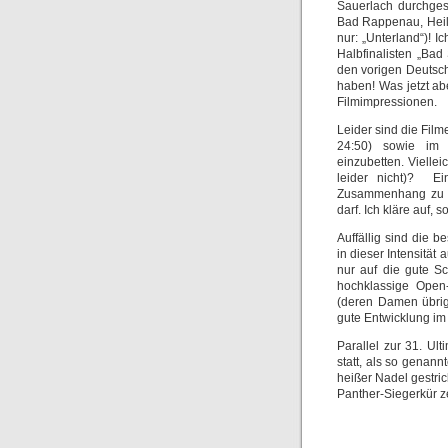
Sauerlach durchgest
Bad Rappenau, Heil
nur: „Unterland“)! I
Halbfinalisten „Bad
den vorigen Deutsch
haben! Was jetzt ab
Filmimpressionen.
Leider sind die Film
24:50) sowie im
einzubetten. Vielle
leider nicht)? Ei
Zusammenhang zu se
darf. Ich kläre auf, 
Auffällig sind die 
in dieser Intensität
nur auf die gute Sc
hochklassige Open
(deren Damen übrig
gute Entwicklung im 
Parallel zur 31. Ul
statt, als so genann
heißer Nadel gestri
Panther-Siegerkür ze