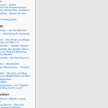
er
ucher – Online
azin mit Presseschauen,
n, Autorenliste, Feuilleton
k-Blog – Reden für eine
ck Verlag Berlin
gs
Kreye – der Feuilletonist
g – Watchblog für deutsche
ten – Das Beste aus Blogs,
usik und Web 2.0
 Gehlen – Digitale Notizen
zubilla aka Spießer Alfons –
cord, Blog für Marketing,
und Medien
Schmidt – Der Netzökonom
ller – Blogmedien
etion Ehrensache – Thomas
eiß – Neunetz, ein Blog
euen Möglichkeiten im Netz
iggemeier –
nalist
ahabzadeh und Christine
SZ-Blog Geht's noch?
vitäten
 Beach Ultimate Lovers
n
rucklacher – Blog der
Junioren Ultimate-