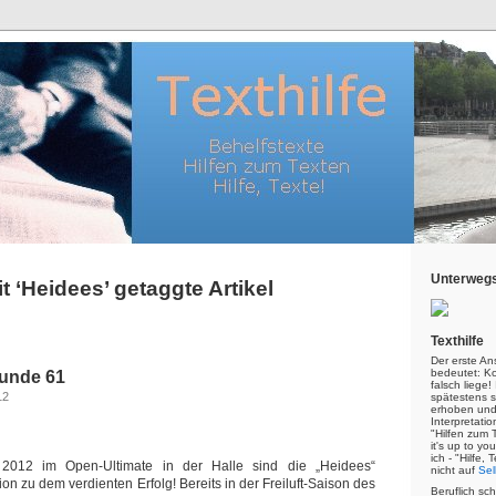
Unterwegs
t ‘Heidees’ getaggte Artikel
Texthilfe
Der erste An
bedeutet: Kor
Funde 61
falsch liege
12
spätestens s
erhoben und
Interpretatio
"Hilfen zum 
it's up to yo
ich - "Hilfe,
 2012 im Open-Ultimate in der Halle sind die „Heidees“
nicht auf
Sel
ion zu dem verdienten Erfolg! Bereits in der Freiluft-Saison des
Beruflich sc