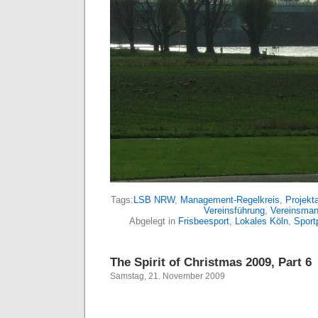
Tags:
LSB NRW
,
Management-Regelkreis
,
Projekta
Vereinsführung
,
Vereinsman
Abgelegt in
Frisbeesport
,
Lokales Köln
,
Sportp
The Spirit of Christmas 2009, Part 6
Samstag, 21. November 2009