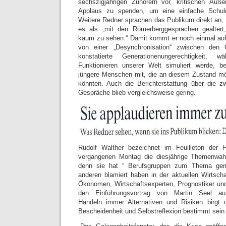
sechszigjährigen Zuhörern vor, kritischen Äuß
Applaus zu spenden, um eine einfache Schul
Weitere Redner sprachen das Publikum direkt an,
es als „mit den Römerberggesprächen gealtert
kaum zu sehen.“ Damit kommt er noch einmal auf
von einer „Desynchronisation“ zwischen den 
konstatierte Generationenungerechtigkeit, 
Funktionieren unserer Welt simuliert werde, 
jüngere Menschen mit, die an diesem Zustand mö
könnten. Auch die Berichterstattung über die zw
Gespräche blieb vergleichsweise gering.
Rudolf Walther bezeichnet im Feuilleton der
F
vergangenen Montag die diesjährige Themenwah
denn sie hat “ Berufsgruppen zum Thema gem
anderen blamiert haben in der aktuellen Wirtscha
Ökonomen, Wirtschaftsexperten, Prognostiker und 
den Einführungsvortrag von Martin Seel au
Handeln immer Alternativen und Risiken birgt
Bescheidenheit und Selbstreflexion bestimmt sein 