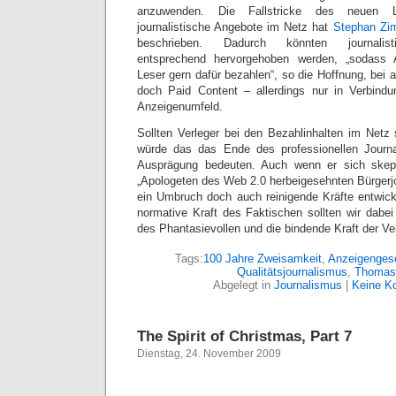
anzuwenden. Die Fallstricke des neuen Lei
journalistische Angebote im Netz hat
Stephan Zim
beschrieben. Dadurch könnten journalisti
entsprechend hervorgehoben werden, „sodass
Leser gern dafür bezahlen“, so die Hoffnung, bei all
doch Paid Content – allerdings nur in Verbindu
Anzeigenumfeld.
Sollten Verleger bei den Bezahlinhalten im Netz s
würde das das Ende des professionellen Journa
Ausprägung bedeuten. Auch wenn er sich ske
„Apologeten des Web 2.0 herbeigesehnten Bürgerjo
ein Umbruch doch auch reinigende Kräfte entwick
normative Kraft des Faktischen sollten wir dabei
des Phantasievollen und die bindende Kraft der Ve
Tags:
100 Jahre Zweisamkeit
,
Anzeigenges
Qualitätsjournalismus
,
Thomas 
Abgelegt in
Journalismus
|
Keine K
The Spirit of Christmas, Part 7
Dienstag, 24. November 2009