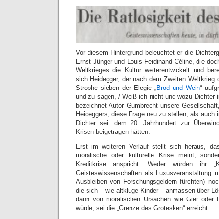
Vor diesem Hintergrund beleuchtet er die Dichter
Ernst Jünger und Louis-Ferdinand Céline, die do
Weltkrieges die Kultur weiterentwickelt und bere
sich Heidegger, der nach dem Zweiten Weltkrieg 
Strophe sieben der Elegie „
Brod und Wein
“ aufg
und zu sagen, / Weiß ich nicht und wozu Dichter in d
bezeichnet Autor Gumbrecht unsere Gesellschaft
Heideggers, diese Frage neu zu stellen, als auch 
Dichter seit dem 20. Jahrhundert zur Überwi
Krisen beigetragen hätten.
Erst im weiteren Verlauf stellt sich heraus, da
moralische oder kulturelle Krise meint, sond
Kreditkrise anspricht. Weder würden ihr „K
Geisteswissenschaften als Luxusveranstaltung m
Ausbleiben von Forschungsgeldern fürchten) noc
die sich – wie altkluge Kinder – anmassen über L
dann von moralischen Ursachen wie Gier oder Pr
würde, sei die „Grenze des Grotesken“ erreicht.