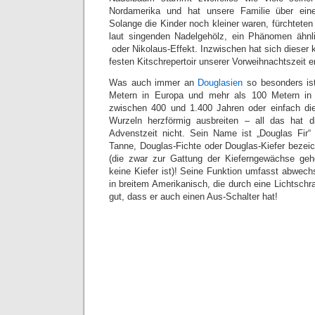
Nordamerika und hat unsere Familie über einen
Solange die Kinder noch kleiner waren, fürchteten
laut singenden Nadelgehölz, ein Phänomen ähn
oder Nikolaus-Effekt. Inzwischen hat sich dieser
festen Kitschrepertoir unserer Vorweihnachtszeit e
Was auch immer an
Douglasien
so besonders ist
Metern in Europa und mehr als 100 Metern in 
zwischen 400 und 1.400 Jahren oder einfach die
Wurzeln herzförmig ausbreiten – all das hat d
Advenstzeit nicht. Sein Name ist „Douglas Fir“ 
Tanne, Douglas-Fichte oder Douglas-Kiefer bezeic
(die zwar zur Gattung der Kieferngewächse ge
keine Kiefer ist)! Seine Funktion umfasst abwech
in breitem Amerikanisch, die durch eine Lichtsch
gut, dass er auch einen Aus-Schalter hat!