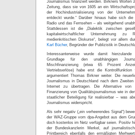
Journalismus finanziert werden. Birkners Worten zu
Zeitung, dass sie von 1605 an ein Wirtschaftspr
der Hochindustrialisierung von der Unterneh
entdeckt wurde.“ Darüber hinaus habe sich die
Radio und das Fernsehen – als weitgehend unabh
Stattdessen ist die „Dialektik zwischen gesel
kapitalwirtschaftlicher Unternehmung zu R
medienkritischen Diskurse“, belegt vor allem d
Karl Bücher
, Begründer der Publizistik in Deutschl
Interessanterweise wurde damit hierzulande 
Grundlage für den unabhängigen Journa
Mischfinanzierung (etwa 65 Prozent Anz
Vertriebserlöse) habe erst die Kontrollfunktion
argumentiert Thomas Birkner weiter. Die neuerl
Journalismus in Deutschland nach dem Zweiten 
Internet zu übertragen. Die Alternative von
Finanzierung von Qualitätsjournalismus wie in den
staatlicher Beteiligung für realisierbar – was ab
Journalismus widerspricht.
Als sehr negativ („ein verheerendes Signal“) bewe
der WAZ-Gruppe vom dpa-Angebot aus dem Grund
doch kostenlos im Netz verfügbar seien. Positiv hi
der Bundeskanzlerin Merkel, auf journalistis
Printbereich ebenfalls den ermäßigten Merhwer