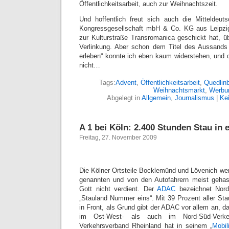
Öffentlichkeitsarbeit, auch zur Weihnachtszeit.
Und hoffentlich freut sich auch die Mitteldeu
Kongressgesellschaft mbH & Co. KG aus Leipzig,
zur Kulturstraße Transromanica geschickt hat,
Verlinkung. Aber schon dem Titel des Aussand
erleben“ konnte ich eben kaum widerstehen, und
nicht…
Tags:
Advent
,
Öffentlichkeitsarbeit
,
Quedlin
Weihnachtsmarkt
,
Werbu
Abgelegt in
Allgemein
,
Journalismus
|
Ke
A 1 bei Köln: 2.400 Stunden Stau in 
Freitag, 27. November 2009
Die Kölner Ortsteile Bocklemünd und Lövenich we
genannten und von den Autofahrern meist geha
Gott nicht verdient. Der
ADAC
bezeichnet Nordr
„Stauland Nummer eins“. Mit 39 Prozent aller St
in Front, als Grund gibt der ADAC vor allem an, 
im Ost-West- als auch im Nord-Süd-Verkeh
Verkehrsverband Rheinland hat in seinem „
Mobil