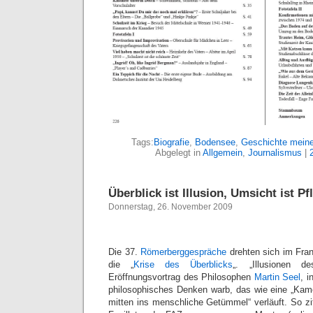
Tags:
Biografie
,
Bodensee
,
Geschichte meine
Abgelegt in
Allgemein
,
Journalismus
|
Überblick ist Illusion, Umsicht ist Pfl
Donnerstag, 26. November 2009
Die 37.
Römerberggespräche
drehten sich im Fra
die „
Krise des Überblicks
„. „Illusionen d
Eröffnungsvortrag des Philosophen
Martin Seel
, i
philosophisches Denken warb, das wie eine „Kam
mitten ins menschliche Getümmel“ verläuft. So zi