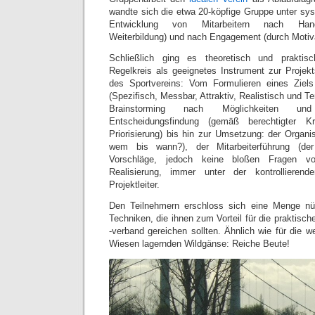
wandte sich die etwa 20-köpfige Gruppe unter sy
Entwicklung von Mitarbeitern nach Hand
Weiterbildung) und nach Engagement (durch Motiva
Schließlich ging es theoretisch und prakt
Regelkreis als geeignetes Instrument zur Projek
des Sportvereins: Vom Formulieren eines Zie
(Spezifisch, Messbar, Attraktiv, Realistisch und Ter
Brainstorming nach Möglichkeiten un
Entscheidungsfindung (gemäß berechtigter Kri
Priorisierung) bis hin zur Umsetzung: der Organ
wem bis wann?), der Mitarbeiterführung (de
Vorschläge, jedoch keine bloßen Fragen vo
Realisierung, immer unter der kontrollieren
Projektleiter.
Den Teilnehmern erschloss sich eine Menge nü
Techniken, die ihnen zum Vorteil für die praktisch
-verband gereichen sollten. Ähnlich wie für die we
Wiesen lagernden Wildgänse: Reiche Beute!