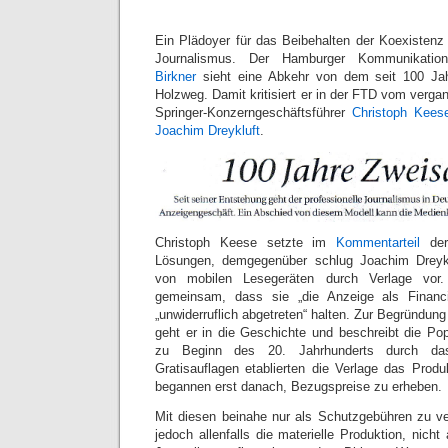
Ein Plädoyer für das Beibehalten der Koexisten
Journalismus. Der Hamburger Kommunikation
Birkner
sieht eine Abkehr von dem seit 100 Jah
Holzweg. Damit kritisiert er in der FTD vom verg
Springer-Konzerngeschäftsführer
Christoph Kees
Joachim Dreykluft
.
Christoph Keese setzte im
Kommentarteil
der
Lösungen, demgegenüber schlug Joachim Dreykl
von mobilen Lesegeräten durch Verlage vor.
gemeinsam, dass sie „die Anzeige als Financi
„unwiderruflich abgetreten“ halten. Zur Begründung
geht er in die Geschichte und beschreibt die Pop
zu Beginn des 20. Jahrhunderts durch da
Gratisauflagen etablierten die Verlage das Prod
begannen erst danach, Bezugspreise zu erheben.
Mit diesen beinahe nur als Schutzgebühren zu v
jedoch allenfalls die materielle Produktion, nicht