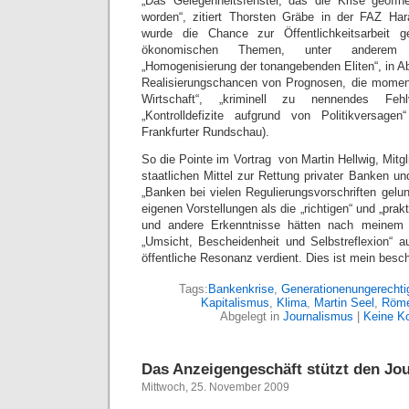
„Das Gelegenheitsfenster, das die Krise geöffn
worden“, zitiert Thorsten Gräbe in der FAZ Ha
wurde die Chance zur Öffentlichkeitsarbeit g
ökonomischen Themen, unter anderem 
„Homogenisierung der tonangebenden Eliten“, in A
Realisierungschancen von Prognosen, die moment
Wirtschaft“, „kriminell zu nennendes Fehl
„Kontrolldefizite aufgrund von Politikversage
Frankfurter Rundschau).
So die Pointe im Vortrag von Martin Hellwig, Mitgl
staatlichen Mittel zur Rettung privater Banken und
„Banken bei vielen Regulierungsvorschriften gelu
eigenen Vorstellungen als die „richtigen“ und „prak
und andere Erkenntnisse hätten nach meinem 
„Umsicht, Bescheidenheit und Selbstreflexion“ a
öffentliche Resonanz verdient. Dies ist mein besc
Tags:
Bankenkrise
,
Generationenungerechti
Kapitalismus
,
Klima
,
Martin Seel
,
Röme
Abgelegt in
Journalismus
|
Keine K
Das Anzeigengeschäft stützt den Jo
Mittwoch, 25. November 2009