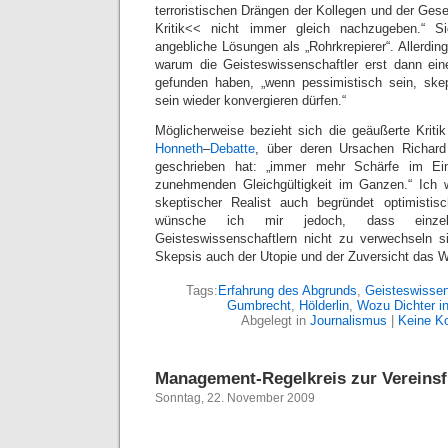
terroristischen Drängen der Kollegen und der Gese
Kritik<< nicht immer gleich nachzugeben.“ Si
angebliche Lösungen als „Rohrkrepierer“. Allerding
warum die Geisteswissenschaftler erst dann ein
gefunden haben, „wenn pessimistisch sein, skep
sein wieder konvergieren dürfen.“
Möglicherweise bezieht sich die geäußerte Kritik
Honneth
–
Debatte
, über deren Ursachen Richard
geschrieben hat: „immer mehr Schärfe im Ei
zunehmenden Gleichgültigkeit im Ganzen.“ Ich 
skeptischer Realist auch begründet optimisti
wünsche ich mir jedoch, dass einzel
Geisteswissenschaftlern nicht zu verwechseln 
Skepsis auch der Utopie und der Zuversicht das W
Tags:
Erfahrung des Abgrunds
,
Geisteswisse
Gumbrecht
,
Hölderlin
,
Wozu Dichter in 
Abgelegt in
Journalismus
|
Keine K
Management-Regelkreis zur Vereins
Sonntag, 22. November 2009