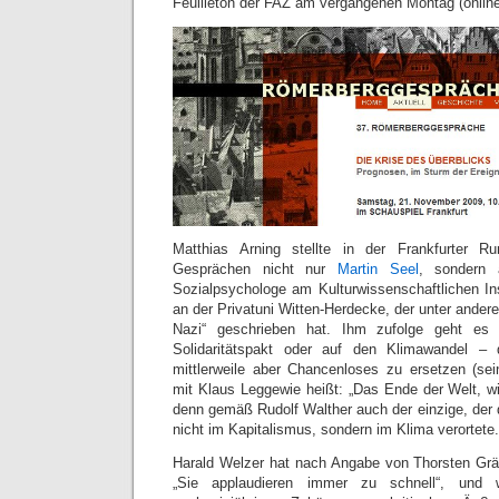
Feuilleton der FAZ am vergangenen Montag (online 
Matthias Arning stellte in der Frankfurter R
Gesprächen nicht nur
Martin Seel
, sondern
Sozialpsychologe am Kulturwissenschaftlichen In
an der Privatuni Witten-Herdecke, der unter ander
Nazi“ geschrieben hat. Ihm zufolge geht e
Solidaritätspakt oder auf den Klimawandel – 
mittlerweile aber Chancenloses zu ersetzen (
mit Klaus Leggewie heißt: „Das Ende der Welt, wi
denn gemäß Rudolf Walther auch der einzige, der
nicht im Kapitalismus, sondern im Klima verortete.
Harald Welzer hat nach Angabe von Thorsten Gräbe
„Sie applaudieren immer zu schnell“, und 