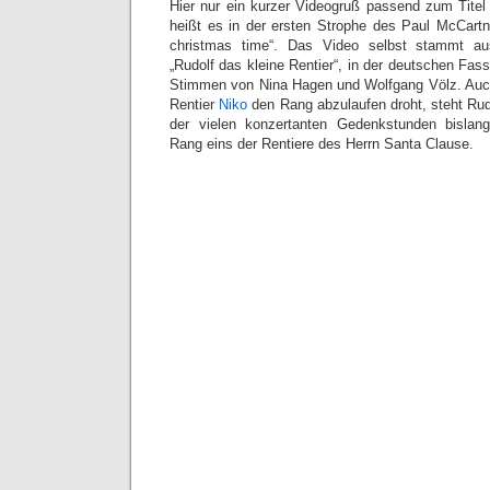
Hier nur ein kurzer Videogruß passend zum Titel d
heißt es in der ersten Strophe des Paul McCartn
christmas time“. Das Video selbst stammt aus
„Rudolf das kleine Rentier“, in der deutschen Fa
Stimmen von Nina Hagen und Wolfgang Völz. Auc
Rentier
Niko
den Rang abzulaufen droht, steht Rudo
der vielen konzertanten Gedenkstunden bislan
Rang eins der Rentiere des Herrn Santa Clause.