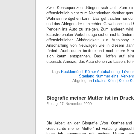
Zwei Konsequenzen drängen sich auf: Zum ein
offensichtlich nicht zum Nachdenken darüber genu
Wahnsinn entgehen kann. Das geht sicher nur du
und das Ablegen der schlechten Gewohnheit und 
Pendeln ins Auto zu steigen. Zum anderen wird
katastro-phalen Verkehrslage sicher nichts ändern,
offensichtlicher Abhängigkeit zur Autolobb
Anschaffung von Neuwagen wie in diesem Jahr
fördert. Auch durch breitere und noch mehr Str
sich kaum entspannen. Das Hoffen auf eine 
utopisch. Anreize, das Auto stehen zu lassen, fehl
Tags:
Bocklemünd
,
Kölner Autobahnring
,
Löveni
Stauland Nummer eins
,
Verkehr
Abgelegt in
Lokales Köln
|
Keine K
Biografie meiner Mutter ist im Druck
Freitag, 27. November 2009
Die Arbeit an der Biografie „Von Ostfriesla
Geschichte meiner Mutter“ ist vorläufig abgesc
habe ich zusammen mit meiner Mutter Ingri