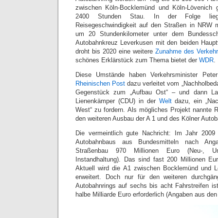
zwischen Köln-Bocklemünd und Köln-Lövenich 
2400 Stunden Stau. In der Folge liegt 
Reisegeschwindigkeit auf den Straßen in NRW m
um 20 Stundenkilometer unter dem Bundessc
Autobahnkreuz Leverkusen mit den beiden Haupt
droht bis 2020 eine weitere
Zunahme des Verkeh
schönes Erklärstück zum Thema bietet der
WDR
.
Diese Umstände haben Verkehrsminister Pete
Rheinischen Post
dazu verleitet vom „Nachholbeda
Gegenstück zum „Aufbau Ost“ – und dann Lan
Lienenkämper (CDU) in der
Welt
dazu, ein „Na
West“ zu fordern. Als mögliches Projekt nannte
den weiteren Ausbau der A 1 und des Kölner Autob
Die vermeintlich gute Nachricht: Im Jahr 2009
Autobahnbaus aus Bundesmitteln nach Anga
Straßenbau 970 Millionen Euro (Neu-, 
Instandhaltung). Das sind fast 200 Millionen E
Aktuell wird die A1 zwischen Bocklemünd und 
erweitert. Doch nur für den weiteren durchgä
Autobahnrings auf sechs bis acht Fahrstreifen is
halbe Milliarde Euro erforderlich (Angaben aus de