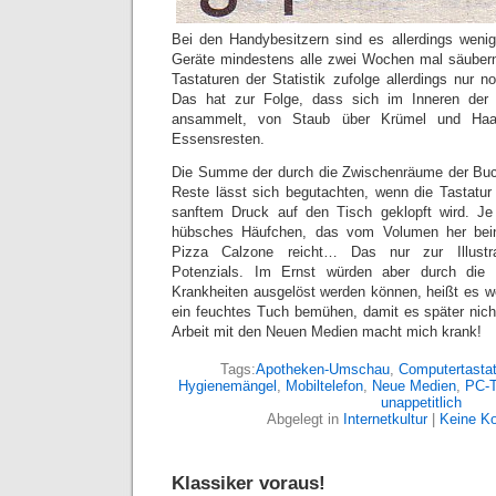
Bei den Handybesitzern sind es allerdings wenig
Geräte mindestens alle zwei Wochen mal säubern
Tastaturen der Statistik zufolge allerdings nur 
Das hat zur Folge, dass sich im Inneren der 
ansammelt, von Staub über Krümel und Haar
Essensresten.
Die Summe der durch die Zwischenräume der Buc
Reste lässt sich begutachten, wenn die Tastatu
sanftem Druck auf den Tisch geklopft wird. J
hübsches Häufchen, das vom Volumen her beina
Pizza Calzone reicht… Das nur zur Illustra
Potenzials. Im Ernst würden aber durch die
Krankheiten ausgelöst werden können, heißt es we
ein feuchtes Tuch bemühen, damit es später nicht
Arbeit mit den Neuen Medien macht mich krank!
Tags:
Apotheken-Umschau
,
Computertastat
Hygienemängel
,
Mobiltelefon
,
Neue Medien
,
PC-T
unappetitlich
Abgelegt in
Internetkultur
|
Keine K
Klassiker voraus!