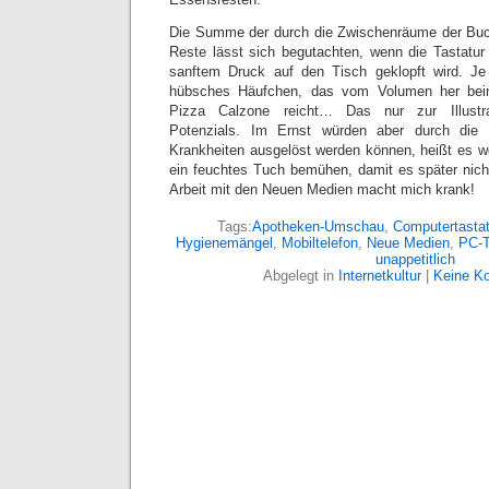
Die Summe der durch die Zwischenräume der Buc
Reste lässt sich begutachten, wenn die Tastatu
sanftem Druck auf den Tisch geklopft wird. J
hübsches Häufchen, das vom Volumen her beina
Pizza Calzone reicht… Das nur zur Illustra
Potenzials. Im Ernst würden aber durch die
Krankheiten ausgelöst werden können, heißt es we
ein feuchtes Tuch bemühen, damit es später nicht
Arbeit mit den Neuen Medien macht mich krank!
Tags:
Apotheken-Umschau
,
Computertastat
Hygienemängel
,
Mobiltelefon
,
Neue Medien
,
PC-T
unappetitlich
Abgelegt in
Internetkultur
|
Keine K