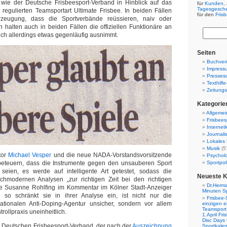
n wie der Deutsche Frisbeesport-Verband in Hinblick auf das
für
Kunden
,
Tagesgesch
 regulierten Teamsportart Ultimate Frisbee. In beiden Fällen
für den
Fris
rzeugung, dass die Sportverbände reüssieren, naiv oder
 halten auch in beiden Fällen die offiziellen Funktionäre an
e sich allerdings etwas gegenläufig ausnimmt.
Seiten
Buchverö
Impress
Presses
Texthilf
Zeitungs
Kategorie
Allgemei
Frisbees
Internetk
Journali
Lokales 
Musik
(5
tor
Michael Vesper
und die neue NADA-Vorstandsvorsitzende
Psychol
eteuern, dass die Instrumente gegen den unsauberen Sport
Sportpoli
seien, es werde auf intelligente Art getestet, sodass die
Neueste 
ochmodernen Analysen „zur richtigen Zeit bei den richtigen
Dr.Herma
wie Susanne Rohlfing im Kommentar im Kölner Stadt-Anzeiger
Minuten S
gs, so schränkt sie in ihrer Analyse ein, ist nicht nur die
Frisbee-
ationalen Anti-Doping-Agentur unsicher, sondern vor allem
einzigen e
Teamsport 
trollpraxis uneinheitlich.
1.April Fr
Disc Days
 Deutschen Frisbeesport-Verband, der nach der
Auszeichnung
Sportkale