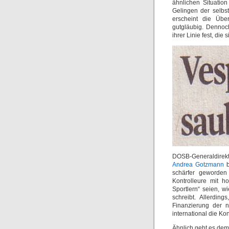
ähnlichen Situatio
Gelingen der selbst
erscheint die Übe
gutgläubig. Dennoch
ihrer Linie fest, di
DOSB-Generaldirek
Andrea Gotzmann
b
schärfer geworden 
Kontrolleure mit h
Sportlern“ seien, 
schreibt. Allerdin
Finanzierung der n
international die Kon
Ähnlich geht es dem