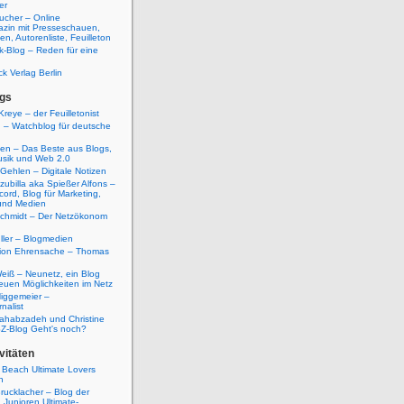
er
ucher – Online
azin mit Presseschauen,
n, Autorenliste, Feuilleton
k-Blog – Reden für eine
ck Verlag Berlin
gs
Kreye – der Feuilletonist
g – Watchblog für deutsche
ten – Das Beste aus Blogs,
usik und Web 2.0
 Gehlen – Digitale Notizen
zubilla aka Spießer Alfons –
cord, Blog für Marketing,
und Medien
Schmidt – Der Netzökonom
ller – Blogmedien
etion Ehrensache – Thomas
eiß – Neunetz, ein Blog
euen Möglichkeiten im Netz
iggemeier –
nalist
ahabzadeh und Christine
SZ-Blog Geht's noch?
vitäten
 Beach Ultimate Lovers
n
rucklacher – Blog der
Junioren Ultimate-