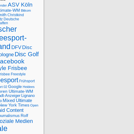
ASV Köln
ender
ltimate-WM
Bitkom
mith
Christkind
tz
Deutsche
aften
scher
eesport-
and
DFV
Disc
Disc Golf
ologne
acebook
yle Frisbee
risbee Freestyle
eesport
Frühsport
Google
rt 02
Heidees
oren Ultimate-WM
adt-Anzeiger
Lignano
Mixed Ultimate
o
New York Times
Open
id Content
Rolf
journalismus
oziale Medien
ale