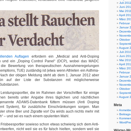
Juli 201
Juni 201
Mai 201
April 20
März 20
Februar
Januar 
Dezembe
Novembe
Oktober
Septemb
August 
Juli 201
üllenden Auflagen
erfordern ein „Medical and Anti-Doping
Juni 20
Mai 201
 und ein „Doping Control Panel“ (DCP), wobei das MADC
April 20
 die Bewertung von therapeutischen Ausnahmeregelungen
März 20
emptions, TUE) zuständig ist (etwa wenn Athleten ein Asthma-
Februar
Nach der obigen Meldung steht ab dem 1. Januar 2012 aber
Januar 
in auf der Liste der Substanzen mit möglicherweise
Dezembe
 Substanzen.
Novembe
Oktober
e Leistungssportler, die im Rahmen der Vorschriften für einige
Septemb
inen bereits unter Angabe ihres täglichen und nächtlichen
August 
genannte ADAMS-Datenbank füttern müssen (Anti Doping
Meta
nt System), für zusätzliche Einschränkungen sorgen. Man
Anmeld
sler ohne Bier und Zigratte vor! Da wirds auch nichts mehr mit
Beitrags
ch“ – und sei es nach einem opulenten Mahl.
Komment
WordPre
e Frisbeesportler sowieso schon etwas schwierig sich dem Anti-
werfen, nicht weil sie es für falsch hielten, sondern weil sie
Wörter-Wo