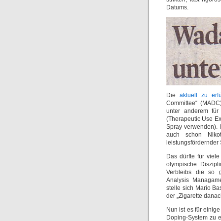
Datums.
Die
aktuell zu erf
Committee“ (MADC)
unter anderem für
(Therapeutic Use Ex
Spray verwenden). 
auch schon Nikot
leistungsfördernder
Das dürfte für viel
olympische Diszipl
Verbleibs die so 
Analysis Managame
stelle sich Mario Ba
der „Zigarette dana
Nun ist es für einig
Doping-System zu ent