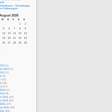
eams
Griesbaum – Rundablage
en Frisbeesport
August 2026
M
D
F
S
S
1
2
5
6
7
8
9
12
13
14
15
16
19
20
21
22
23
26
27
28
29
30
.
2013
(1)
er 2012
(1)
2012
(1)
12
(3)
2
(12)
12
(18)
12
(17)
 2012
(7)
2012
(8)
r 2011
(32)
r 2011
(24)
 2011
(27)
er 2011
(29)
2011
(29)