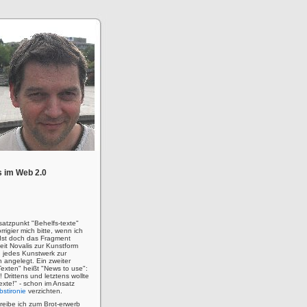
 im Web 2.0
satzpunkt "Behelfs-texte"
rigier mich bitte, wenn ich
! Ist doch das Fragment
eit Novalis zur Kunstform
 jedes Kunstwerk zur
n angelegt. Ein zweiter
Texten" heißt "News to use":
u! Drittens und letztens wollte
 Texte!" - schon im Ansatz
bstironie
verzichten.
hreibe ich zum Brot-erwerb