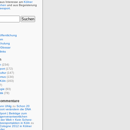
 aus Interesse am
Kölner
ehen
und aus Begeisterung
beesport
.
ffentlichung
um
chulung
e-Glossar
links
n
n
(234)
port
(172)
ultur
(147)
smus
(134)
Köln
(163)
7)
ogie
(93)
tik
(78)
Kommentare
nn Uhlig
zu
Schon 20
port verändern die DNA
Sport | Beiträge zum
igenverantwortlichen
der Welt » Kein Scherz:
isbeesportaktion in Köln
zu
 Cologne 2012 in Kölner
nder