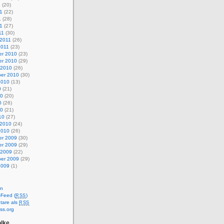
1
(20)
1
(22)
1
(28)
11
(27)
11
(30)
 2011
(26)
2011
(23)
r 2010
(23)
r 2010
(29)
 2010
(26)
er 2010
(30)
2010
(13)
0
(21)
10
(20)
0
(26)
10
(21)
10
(27)
 2010
(24)
2010
(26)
r 2009
(30)
r 2009
(29)
 2009
(22)
er 2009
(29)
2009
(1)
en
-Feed (
)
RSS
are als
RSS
ss.org
lke