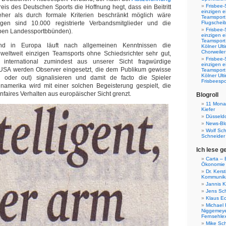
Frisbee-
reis des Deutschen Sports die Hoffnung hegt, dass ein Beitritt
einzigen e
r als durch formale Kriterien beschränkt möglich wäre
Teamsport 
ungen sind 10.000 registrierte Verbandsmitglieder und die
Flugscheib
Frisbee-
ieben Landessportbbünden).
einzigen e
Teamsport
nd in Europa läuft nach allgemeinen Kenntnissen die
Kölner Ul
Chorweiler
 weltweit einzigen Teamsports ohne Schiedsrichter sehr gut,
Frisbee-
s international zumindest aus unserer Sicht fragwürdige
einzigen e
USA werden Observer eingesetzt, die dem Publikum gewisse
Teamsport
Kölner Ul
 oder out) signalisieren und damit de facto die Spieler
Frisbeespo
inamerika wird mit einer solchen Begeisterung gespielt, die
faires Verhalten aus europäischer Sicht grenzt.
Blogroll
11 Monat
Kiefer
Düsseldo
News-Bl
Wolf Sc
Schneider
Ich lese g
Carta – B
Ökonomie
Dr. Kers
Kommunika
Jannis K
Jens Sch
Klaus E
Michael 
Niggemeye
Fernsehle
Mike Sc