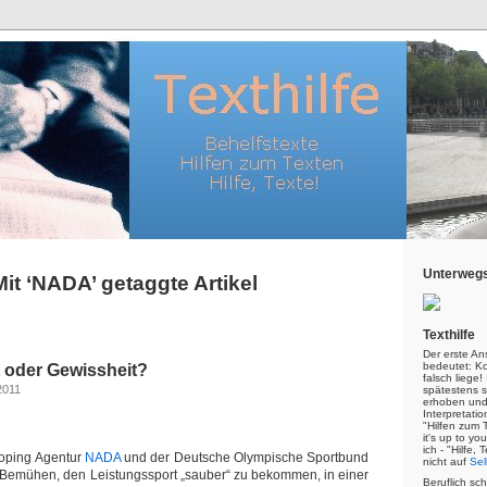
Unterwegs
Mit ‘NADA’ getaggte Artikel
Texthilfe
Der erste An
bedeutet: Kor
t oder Gewissheit?
falsch liege
2011
spätestens s
erhoben und
Interpretatio
"Hilfen zum 
it's up to yo
ich - "Hilfe,
Doping Agentur
NADA
und der Deutsche Olympische Sportbund
nicht auf
Sel
 Bemühen, den Leistungssport „sauber“ zu bekommen, in einer
Beruflich sc