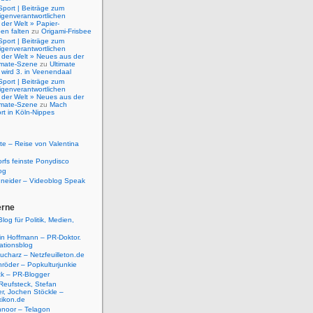
Sport | Beiträge zum
igenverantwortlichen
der Welt » Papier-
en falten
zu
Origami-Frisbee
Sport | Beiträge zum
igenverantwortlichen
 der Welt » Neues aus der
timate-Szene
zu
Ultimate
 wird 3. in Veenendaal
Sport | Beiträge zum
igenverantwortlichen
 der Welt » Neues aus der
timate-Szene
zu
Mach
rt in Köln-Nippes
e – Reise von Valentina
rfs feinste Ponydisco
og
hneider – Videoblog Speak
erne
log für Politik, Medien,
tin Hoffmann – PR-Doktor.
tionsblog
ucharz – Netzfeuilleton.de
röder – Popkulturjunkie
ck – PR-Blogger
Reufsteck, Stefan
r, Jochen Stöckle –
xikon.de
hnoor – Telagon