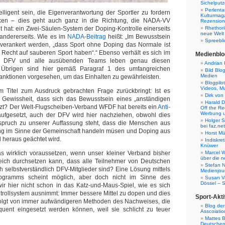
Sichelputz
Perlenta
elligent sein, die Eigenverantwortung der Sportler zu fordern
Kulturmag
rken – dies geht auch ganz in die Richtung, die NADA-VV
Rezensione
t hat: ein Zwei-Säulen-System der Doping-Kontrolle einerseits
Rhethori
neue Welt
andererseits. Wie es im
NADA-Beitrag
heißt: „Im Bewusstsein
Spreebli
 verankert werden, „dass Sport ohne Doping das Normale ist
n Recht auf sauberen Sport haben“.“ Ebenso verhält es sich im
Medienblo
Der DFV und alle ausübenden Teams leben genau diesen
Andrian 
Übrigen sind hier gemäß Paragraf 1 des umfangreichen
Bild Blo
Medien
anktionen vorgesehen, um das Einhalten zu gewährleisten.
Blogpilo
Videos, M
 Titel zum Ausdruck gebrachten Frage zurückbringt: Ist es
Dirk von
r Gewissheit, dass sich das Bewusstsein eines „anständigen
Harald D
etzt? Der Welt-Flugscheiben-Verband WFDF hat bereits ein
Anti-
Off the Re
Werbung 
ufgesetzt, auch der DFV wird hier nachziehen, obwohl dies
Holger 
rspruch zu unserer Auffassung steht, dass die Menschen aus
bei faz.net
g im Sinne der Gemeinschaft handeln müsen und Doping aus
Horst Mü
 heraus geächtet wird.
Indiskr
Knüwer
s wirklich voraussetzen, wenn unser kleiner Verband bisher
Marcel W
über die n
greich durchsetzen kann, dass alle Teilnehmer von Deutschen
Stefan N
h selbstverständlich DFV-Mitglieder sind? Eine Lösung mittels
Medienjour
ogramms scheint möglich, aber doch nicht im Sinne des
Susan V
Dössel – 
wir hier nicht schon in das Katz-und-Maus-Spiel, wie es sich
rollsystem ausnimmt: Immer bessere Mittel zu dopen und dies
Sport-Akti
efolgt von immer aufwändigeren Methoden des Nachweises, die
Blog der
quent eingesetzt werden können, weil sie schlicht zu teuer
Asscoiatio
Mattes B
Deutschen 