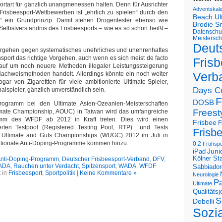
portart für gänzlich unangmenessen halten. Denn für Ausrichter
Adventskal
risbeesport-Wettbewerben ist „ehrlich zu spielen“ durch den
Beach U
“ ein Grundprinzip. Damit stehen Drogentester ebenso wie
Brodie S
Selbstverständnis des Frisbeesports – wie es so schön heißt –
Datenschu
Meistersch
Deut
Vorgehen gegen systematisches unehrliches und unehrenhaftes
nsport das richtige Vorgehen, auch wenn es sich meist de facto
Frisb
auf um noch neuere Methoden illegaler Leistungssteigerung
Verb
achweismethoden handelt. Allerdings könnte ein noch weiter
ar von Zigarettten für viele ambitionierte Ultimate-Spieler,
Days C
lspieler, gänzlich unverständlich sein.
F
DOSB
rogramm bei den Ultimate Asien-Ozeanien-Meisterschaften
Freest
imate Championship, AOUC) in Taiwan wird das umfangreiche
amm des WFDF ab 2012 in Kraft treten. Dies wird einen
Frisbee
F
ierten Testpool (Registered Testing Pool, RTP) und Tests
Frisb
 Ultimate and Guts Championships (WUGC) 2012 im Juli in
tionale Anti-Doping-Programme kommen hinzu.
0.2
Frühspo
Juni
iPad
Kölner St
nti-Doping-Programm
,
Deutscher Frisbeesport-Verband
,
DFV
,
ADA
,
Rauchen unter Verdacht
,
Spitzensport
,
WADA
,
WFDF
Sabbiador
 in
Frisbeesport
,
Sportpolitik
|
Keine Kommentare »
Neurologie
Pa
Ultimate
Qualitäts
S
Dobelli
Sozi