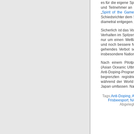
es für die eigene S
und Teilnehmer an F
„
Spirit of the Game
Schiedsrichter dem 
diametral entgegen.
Sicherlich ist das 
Verhalten im Spitze
nur um einen Wettl
und noch bessere N
gehendes Verbot sog
insbesondere Nationa
Nach einem Pilotp
(Asian Oceanic Ult
Anti-Doping-Progr
begrenzten registr
während der World
Japan umfassen. Na
Tags:
Anti-Doping
,
A
Frisbeesport
,
N
Abgelegt