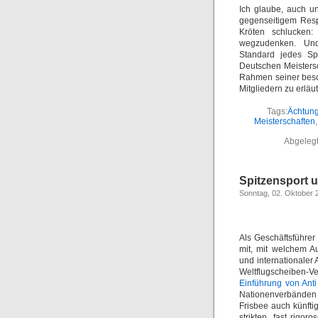
Ich glaube, auch u
gegenseitigem Resp
Kröten schlucken:
wegzudenken. Und
Standard jedes Spo
Deutschen Meistersc
Rahmen seiner besc
Mitgliedern zu erläu
Tags:
Ächtun
Meisterschaften
Abgelegt
Spitzensport 
Sonntag, 02. Oktober 
Als Geschäftsführe
mit, mit welchem A
und internationaler 
Weltflugscheiben-
Einführung von Ant
Nationenverbänden v
Frisbee auch künfti
strikten, fast rigo