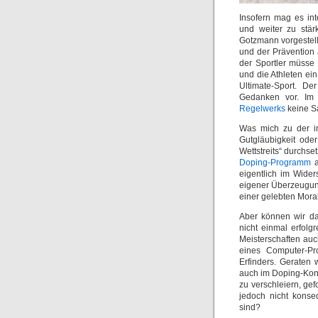
Insofern mag es int
und weiter zu stä
Gotzmann vorgestell
und der Prävention 
der Sportler müsse
und die Athleten ei
Ultimate-Sport. 
Gedanken vor. Im 
Regelwerks
keine S
Was mich zu der im
Gutgläubigkeit ode
Wettstreits“ durchs
Doping-Programm
a
eigentlich im Wide
eigener Überzeugun
einer gelebten Moral
Aber können wir da
nicht einmal erfol
Meisterschaften auc
eines Computer-Pr
Erfinders. Geraten 
auch im Doping-Kont
zu verschleiern, g
jedoch nicht konse
sind?