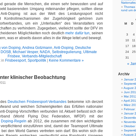
Nationalt
nd gerade die Menschen, die einen sehr bewussten und auf
Thomas 
ekt basierenden Umgang miteinander pflegen, sollten diese
rund um d
 Anti-Doping ist aus der Welt des Leistungssport nicht
 Kontrollmechanismen der Zugehörigkeit gehören zum
rtverbandes, um ein „Unterlaufen“ des Veranstalters von
M
D
haften zu verhindern. Zugegeben, vielleicht sollte der DFV im
heidenen Möglichkeiten noch deutlich
mehr dafür tun
, seinen
3
4
tern, was er abseits davon alles in die Wege leitet und bewegt.
10
11
17
18
g von Doping
,
Andrea Gotzmann
,
Anti-Doping
,
Deutsche
,
DOSB
,
Michael Vesper
,
NADA
,
Selbstregulierung
,
Ultimate
24
25
Frisbee
,
Verbands-Mitgliedschaft
31
 in
Frisbeesport
,
Sportpolitik
|
Keine Kommentare »
« Jan
Archiv
unter klinischer Beobachtung
Januar 
2011
Septemb
August 
Juni 20
Mai 201
April 20
r des
Deutschen Frisbeesport-Verbandes
bekomme ich derzeit
März 20
ufwand und welchen Schwierigkeiten das Erfüllen nationaler
Februar
Anti-Doping-Vorschriften verbunden ist. Aktuell befasst sich der
Januar 
Verband (World Flying Disc Federation, WFDF) mit der
Dezembe
i Doping-Regeln
ab 2012, die zusammen mit den wichtigsten
Novembe
erpflichtend einzuführen sind, damit der Teamsport Ultimate
Oktober
g bei den World Games vertreten sein darf. Bis wohin sich die
Septemb
August 
rosen Regeln erstrecken, verdeutlicht eine Randnotiz jüngeren