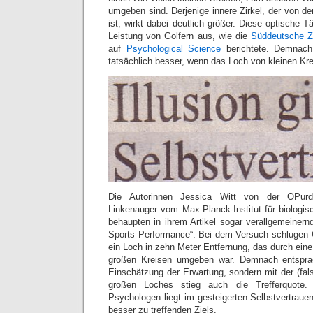
umgeben sind. Derjenige innere Zirkel, der von d
ist, wirkt dabei deutlich größer. Diese optische T
Leistung von Golfern aus, wie die
Süddeutsche Z
auf
Psychological Science
berichtete. Demnach 
tatsächlich besser, wenn das Loch von kleinen Kr
Die Autorinnen Jessica Witt von der OPur
Linkenauger vom Max-Planck-Institut für biologis
behaupten in ihrem Artikel sogar verallgemeinernd
Sports Performance“. Bei dem Versuch schlugen G
ein Loch in zehn Meter Entfernung, das durch eine
großen Kreisen umgeben war. Demnach entsprac
Einschätzung der Erwartung, sondern mit der (f
großen Loches stieg auch die Trefferquote.
Psychologen liegt im gesteigerten Selbstvertraue
besser zu treffenden Ziels.