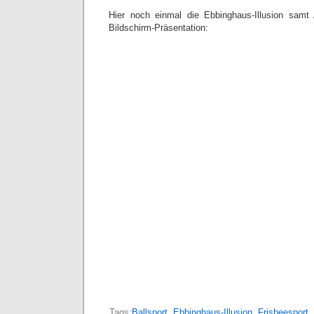
Hier noch einmal die Ebbinghaus-Illusion samt 
Bildschirm-Präsentation:
Tags:
Ballsport
,
Ebbinghaus-Illusion
,
Frisbeesport
,