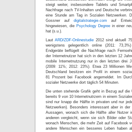
steigt weiter, insbesondere Tablets und Smartp
Nachfrage nach TV-Inhalten und Deutsche verbri
eine Stunde am Tag in Sozialen Netzwerken. D
Gossner auf
digitalstrategie.com
auf Entwic
hingewiesen, die
Psychology Degree
in einer neu
hat (s.u.).
Laut
ARD/ZDF-Onlinestudie
2012 sind aktuell 7
wenigstens gelegentlich online (2011: 73,3
Endgeräte beflügelt die Nachfrage nach Fernseh
der Internetnutzer hat sich in den letzten 12 Jahr
mobile Internetnutzung nur in den letzten drei 
(2009: 11%; 2012: 23%). Etwa 23 Millionen Me
Deutschland besitzen ein Profil in einem sozi
81 Prozent bei Facebook angemeldet. Im Durch
sozialer Netzwerke dort täglich 54 Minuten.
Die unten stehende Grafik geht in Bezug auf die 
bereits 9 von 10 Internetnutrzern in einem Sozial
sind nur knapp die Hälfte in privaten und nur jed
Netzwerken). Besonders interessant aber in der
Aussagen, wonach sich die Hälfte aller Nutzer 
anderen vergleicht, wenn sie sich Bilder oder 
wonach Menschen, die mehr Zeit auf Facebook v
andere Menschen ein besseres Leben haben als