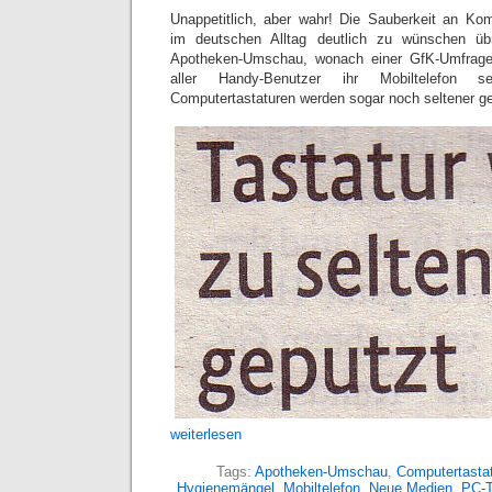
Unappetitlich, aber wahr! Die Sauberkeit an Ko
im deutschen Alltag deutlich zu wünschen übr
Apotheken-Umschau, wonach einer GfK-Umfrage 
aller Handy-Benutzer ihr Mobiltelefon s
Computertastaturen werden sogar noch seltener ger
weiterlesen
Tags:
Apotheken-Umschau
,
Computertastat
Hygienemängel
,
Mobiltelefon
,
Neue Medien
,
PC-T