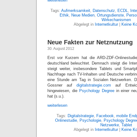
weiterlesen
Tags:
Aufmerksamkeit
,
Datenschutz
,
ECDL
,
Int
Ethik
,
Neue Medien
,
Ortungsdienste
,
Perso
Wirkechanismen
Abgelegt in
Internetkultur
|
Keine K
Neue Fakten zur Netznutzung
30. August 2012
Erst vor Kurzem hat die ARD-ZDF-Onlinestudie 
deutschland beleuchtet. Demnach steigt die Inte
steigt weiter, insbesondere Tablets und Smartp
Nachfrage nach TV-Inhalten und Deutsche verbri
eine Stunde am Tag in Sozialen Netzwerken. D
Gossner auf
digitalstrategie.com
auf Entwic
hingewiesen, die
Psychology Degree
in einer neu
hat (s.u.).
weiterlesen
Tags:
Digitalstrategie
,
Facebook
,
mobile End
Onlinestudie
,
Psychologie
,
Psychology Degre
Netzwerke
,
Tablet
Abgelegt in
Internetkultur
|
Keine K