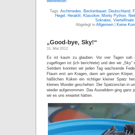
weiterlesen
Tags:
Archimedes
,
Beckenbauer
,
Deutschland
,
F
Hegel
,
Heraklit
,
Klassiker
,
Monty Python
,
Nie
Sokrates
,
Viertelfinale
Abgelegt in
Allgemein
|
Keine Kom
„Good-bye, Sky!“
31. Mai 2012
Es ist kaum zu glauben. Vor vier Tagen sah d
zugeflogen ist (ich berichtete) und den wir „Sky“
Seitdem konnten wir jeden Tag wachsende Fede
Flaum erst am Kragen, dann am ganzen Körper,
häßlichen Küken ein richtiger kleiner Spatz her
kleines Wunder geschehen: Der Spatzenclan in u
wieder aufgenommen. Das Auswildern ging ganz plöt
wir es uns erwartet hätten.