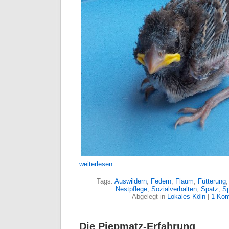
weiterlesen
Tags:
Auswildern
,
Federn
,
Flaum
,
Fütterung
Nestpflege
,
Sozialverhalten
,
Spatz
,
S
Abgelegt in
Lokales Köln
|
1 Kom
Die Piepmatz-Erfahrung