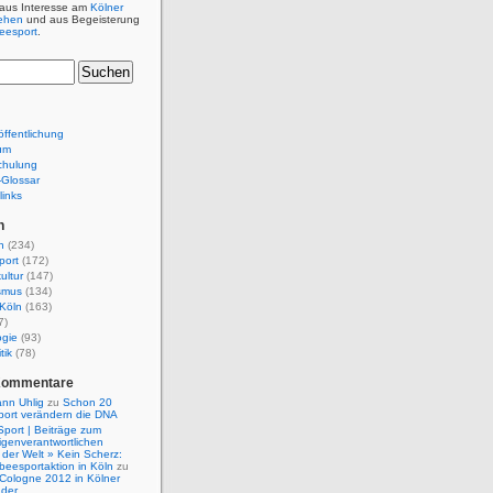
 aus Interesse am
Kölner
ehen
und aus Begeisterung
beesport
.
ffentlichung
um
chulung
e-Glossar
links
n
n
(234)
port
(172)
ultur
(147)
smus
(134)
Köln
(163)
7)
ogie
(93)
tik
(78)
Kommentare
nn Uhlig
zu
Schon 20
port verändern die DNA
Sport | Beiträge zum
igenverantwortlichen
der Welt » Kein Scherz:
isbeesportaktion in Köln
zu
 Cologne 2012 in Kölner
nder