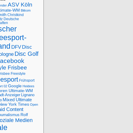
ASV Köln
ender
ltimate-WM
Bitkom
mith
Christkind
tz
Deutsche
aften
scher
eesport-
and
DFV
Disc
Disc Golf
ologne
acebook
yle Frisbee
risbee Freestyle
eesport
Frühsport
Google
rt 02
Heidees
oren Ultimate-WM
adt-Anzeiger
Lignano
Mixed Ultimate
o
New York Times
Open
id Content
Rolf
journalismus
oziale Medien
ale