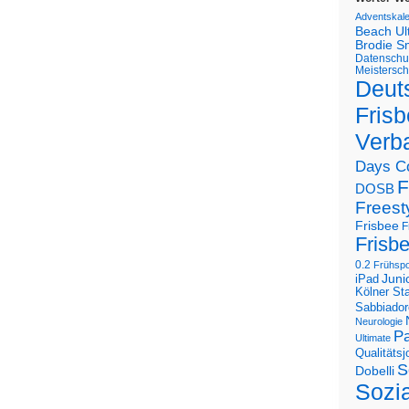
Adventskal
Beach U
Brodie S
Datenschu
Meistersch
Deut
Frisb
Verb
Days C
F
DOSB
Freest
Frisbee
F
Frisb
0.2
Frühspo
Juni
iPad
Kölner St
Sabbiador
Neurologie
Pa
Ultimate
Qualitäts
S
Dobelli
Sozi