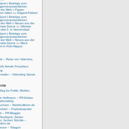
Sport | Beiträge zum
igenverantwortlichen
der Welt » Papier-
en falten
zu
Origami-Frisbee
Sport | Beiträge zum
igenverantwortlichen
 der Welt » Neues aus der
timate-Szene
zu
Ultimate
 wird 3. in Veenendaal
Sport | Beiträge zum
igenverantwortlichen
 der Welt » Neues aus der
timate-Szene
zu
Mach
rt in Köln-Nippes
e – Reise von Valentina
rfs feinste Ponydisco
og
hneider – Videoblog Speak
erne
log für Politik, Medien,
tin Hoffmann – PR-Doktor.
tionsblog
ucharz – Netzfeuilleton.de
röder – Popkulturjunkie
ck – PR-Blogger
Reufsteck, Stefan
r, Jochen Stöckle –
xikon.de
hnoor – Telagon