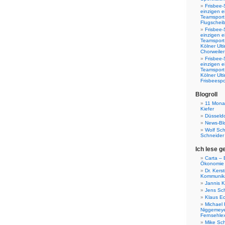
Frisbee-
einzigen e
Teamsport 
Flugscheib
Frisbee-
einzigen e
Teamsport
Kölner Ul
Chorweiler
Frisbee-
einzigen e
Teamsport
Kölner Ul
Frisbeespo
Blogroll
11 Monat
Kiefer
Düsseldo
News-Bl
Wolf Sc
Schneider
Ich lese g
Carta – B
Ökonomie
Dr. Kers
Kommunika
Jannis K
Jens Sch
Klaus E
Michael 
Niggemeye
Fernsehle
Mike Sc