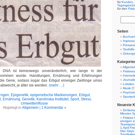
für
Kunden
,
Tagesgesch
für den
Fris
Seiten
Buchverö
Impress
Presses
Texthilf
Zeitungs
Kategorie
Allgemei
 DNA ist keineswegs unveränderlich, wie lange in der
Frisbees
enommen wurde. Handlungen, Ernährung und Erfahrungen
Internetk
Journali
 die Gene, sodass sogar das Erbgut eineiiger Zwillinge umso
Lokales 
abweicht, je älter sie werden.
(mehr …)
Musik
(5
Psychol
rogen
,
Epigenetik
,
epigenetische Markierungen
,
Erbgut
,
Sportpoli
l
,
Ernährung
,
Genetik
,
Karolinska Institutet
,
Sport
,
Stress
,
Umwelteinflüsse
Neueste 
Abgelegt in
Allgemein
|
1 Kommentar »
Dr.Herma
Minuten S
Frisbee-
einzigen e
Teamsport 
1.April Fr
Disc Days
Sportkale