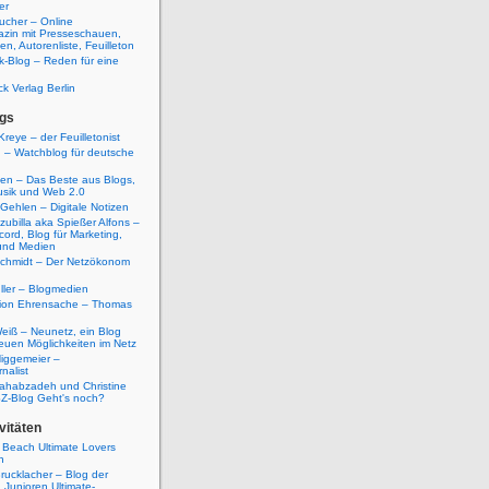
er
ucher – Online
azin mit Presseschauen,
n, Autorenliste, Feuilleton
k-Blog – Reden für eine
ck Verlag Berlin
gs
Kreye – der Feuilletonist
g – Watchblog für deutsche
ten – Das Beste aus Blogs,
usik und Web 2.0
 Gehlen – Digitale Notizen
zubilla aka Spießer Alfons –
cord, Blog für Marketing,
und Medien
Schmidt – Der Netzökonom
ller – Blogmedien
etion Ehrensache – Thomas
eiß – Neunetz, ein Blog
euen Möglichkeiten im Netz
iggemeier –
nalist
ahabzadeh und Christine
SZ-Blog Geht's noch?
vitäten
 Beach Ultimate Lovers
n
rucklacher – Blog der
Junioren Ultimate-