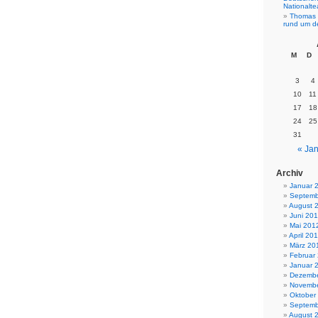
Nationalt
Thomas 
rund um d
M
D
3
4
10
11
17
18
24
25
31
« Jan
Archiv
Januar 
Septemb
August 
Juni 20
Mai 201
April 20
März 20
Februar
Januar 
Dezembe
Novembe
Oktober
Septemb
August 