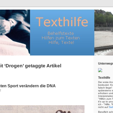
Unterwegs
it ‘Drogen’ getaggte Artikel
Texthilfe
Der erste An
bedeutet: Kor
ten Sport verändern die DNA
falsch liege
2
spätestens s
erhoben und
Interpretatio
"Hilfen zum 
it's up to yo
ich - "Hilfe,
nicht auf
Sel
Beruflich sc