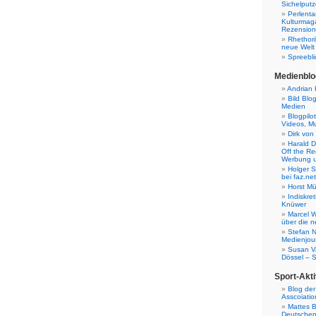
Sichelputz
Perlenta
Kulturmag
Rezensione
Rhethori
neue Welt
Spreebli
Medienblo
Andrian 
Bild Blo
Medien
Blogpilo
Videos, M
Dirk von
Harald D
Off the Re
Werbung 
Holger 
bei faz.net
Horst Mü
Indiskr
Knüwer
Marcel W
über die n
Stefan N
Medienjour
Susan V
Dössel – 
Sport-Akti
Blog der
Asscoiatio
Mattes B
Deutschen 