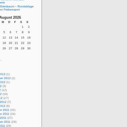
eams
Griesbaum – Rundablage
en Frisbeesport
August 2026
M
D
F
S
S
1
2
5
6
7
8
9
12
13
14
15
16
19
20
21
22
23
26
27
28
29
30
.
2013
(1)
er 2012
(1)
2012
(1)
12
(3)
2
(12)
12
(18)
12
(17)
 2012
(7)
2012
(8)
r 2011
(32)
r 2011
(24)
 2011
(27)
er 2011
(29)
2011
(29)