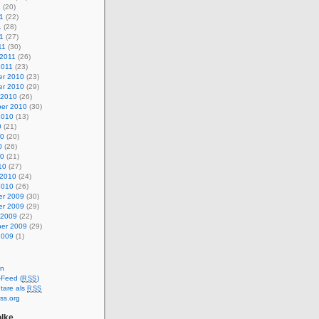
1
(20)
1
(22)
1
(28)
11
(27)
11
(30)
 2011
(26)
2011
(23)
r 2010
(23)
r 2010
(29)
 2010
(26)
er 2010
(30)
2010
(13)
0
(21)
10
(20)
0
(26)
10
(21)
10
(27)
 2010
(24)
2010
(26)
r 2009
(30)
r 2009
(29)
 2009
(22)
er 2009
(29)
2009
(1)
en
-Feed (
)
RSS
are als
RSS
ss.org
lke