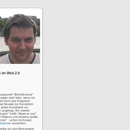
 im Web 2.0
satzpunkt "Behelfs-texte"
rigier mich bitte, wenn ich
! Ist doch das Fragment
eit Novalis zur Kunstform
 jedes Kunstwerk zur
n angelegt. Ein zweiter
Texten" heißt "News to use":
u! Drittens und letztens wollte
 Texte!" - schon im Ansatz
bstironie
verzichten.
hreibe ich zum Brot-erwerb