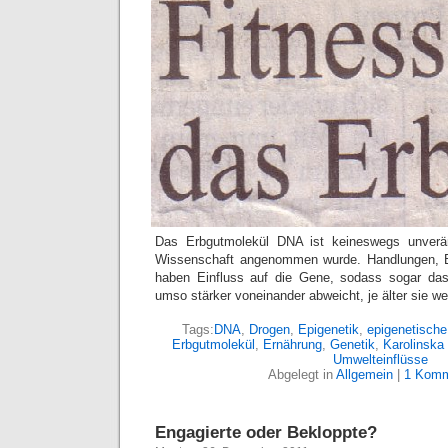
Das Erbgutmolekül DNA ist keineswegs unverän
Wissenschaft angenommen wurde. Handlungen, E
haben Einfluss auf die Gene, sodass sogar das 
umso stärker voneinander abweicht, je älter sie w
Tags:
DNA
,
Drogen
,
Epigenetik
,
epigenetische
Erbgutmolekül
,
Ernährung
,
Genetik
,
Karolinska 
Umwelteinflüsse
Abgelegt in
Allgemein
|
1 Komm
Engagierte oder Bekloppte?