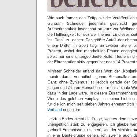
Wie auch immer, den Zeitpunkt der Veröffentlich
Guntram Schneider jedenfalls geschickt ge
Aufmerksamkeit insgesamt so kurz vor Weihnacht
die Hellhörigkeit für soziale Themen zu dieser Z
ins Detail zu gehen: Der größte Anteil der ehrena
einem Drittel im Sport täig, an zweiter Stelle fo
Prozent, wobei dort mehrheitlich Frauen engagiert
spielt nur eine untergeordnete Rolle: Heute sind
der Ehrenamtler aktiv gegenüber noch 14 Prozent 
Minister Schneider erfand das Wort der „Konjun
meinte damit vermutlich: „ohne Personalkosten
Ganz ohne Zynismus ist jedoch gerade der Spor
jungen und älteren Menschen oft mehr soziale Werte
dazu in der Lage wäre. In diesem Zusammenhang 
Werte des gelebten Fairplays in meiner Lieblingss
für die ich mich seit sieben Jahren ehrenamtlich
Verband
engagiere.
Letzten Endes bleibt die Frage, was es dem einze
unengeltlich stark zu engagieren. ich glaube we
„schnell Ergebnisse zu sehen“, wie der Minister 
in eine Bastelgruppe gehen. ich zweifle auch d