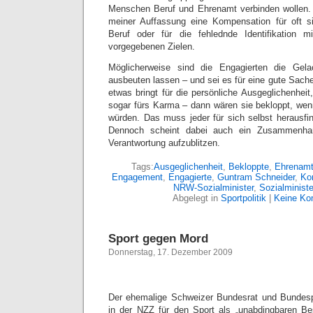
Menschen Beruf und Ehrenamt verbinden wollen. 
meiner Auffassung eine Kompensation für oft si
Beruf oder für die fehlednde Identifikation 
vorgegebenen Zielen.
Möglicherweise sind die Engagierten die Gela
ausbeuten lassen – und sei es für eine gute Sach
etwas bringt für die persönliche Ausgeglichenhei
sogar fürs Karma – dann wären sie bekloppt, wenn
würden. Das muss jeder für sich selbst herausfi
Dennoch scheint dabei auch ein Zusammenha
Verantwortung aufzublitzen.
Tags:
Ausgeglichenheit
,
Bekloppte
,
Ehrenamt
Engagement
,
Engagierte
,
Guntram Schneider
,
Ko
NRW-Sozialminister
,
Sozialminist
Abgelegt in
Sportpolitik
|
Keine Ko
Sport gegen Mord
Donnerstag, 17. Dezember 2009
Der ehemalige Schweizer Bundesrat und Bundespr
in der NZZ für den Sport als „unabdingbaren Bes