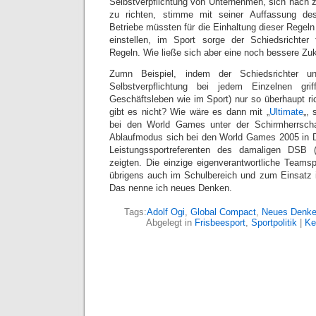
Selbstverpflichtung von Unternehmen, sich nach z
zu richten, stimme mit seiner Auffassung de
Betriebe müssten für die Einhaltung dieser Regeln
einstellen, im Sport sorge der Schiedsrichter
Regeln. Wie ließe sich aber eine noch bessere Zu
Zumn Beispiel, indem der Schiedsrichter u
Selbstverpflichtung bei jedem Einzelnen gr
Geschäftsleben wie im Sport) nur so überhaupt ri
gibt es nicht? Wie wäre es dann mit „
Ultimate
„, 
bei den World Games unter der Schirmherrsch
Ablaufmodus sich bei den World Games 2005 in D
Leistungssportreferenten des damaligen DSB
zeigten. Die einzige eigenverantwortliche Teamspo
übrigens auch im Schulbereich und zum Einsatz i
Das nenne ich neues Denken.
Tags:
Adolf Ogi
,
Global Compact
,
Neues Denk
Abgelegt in
Frisbeesport
,
Sportpolitik
|
Ke