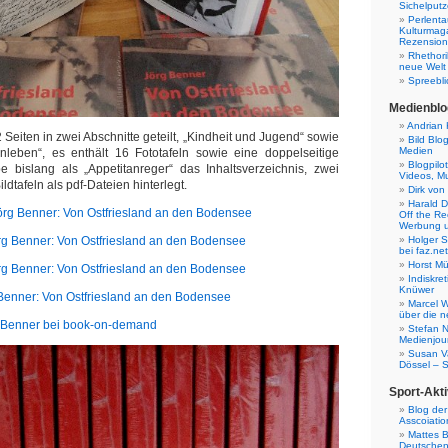
Sichelputz
Perlenta
Kulturmag
Rezensione
Rhethori
neue Welt
Spreebli
Medienblo
Andrian 
 Seiten in zwei Abschnitte geteilt, „Kindheit und Jugend“ sowie
Bild Blo
Medien
enleben“, es enthält 16 Fototafeln sowie eine doppelseitige
Blogpilo
e bislang als „Appetitanreger“ das Inhaltsverzeichnis, zwei
Videos, M
dtafeln als pdf-Dateien hinterlegt.
Dirk von
Harald D
Jörg Benner: Von Ostfriesland an den Bodensee
Off the Re
Werbung 
rg Benner: Von Ostfriesland an den Bodensee
Holger 
bei faz.net
Horst Mü
rg Benner: Von Ostfriesland an den Bodensee
Indiskr
Knüwer
 Benner: Von Ostfriesland an den Bodensee
Marcel W
über die n
g Benner bei book-on-demand
Stefan N
Medienjour
Susan V
Dössel – 
Sport-Akti
Blog der
Asscoiatio
Mattes B
Deutschen 