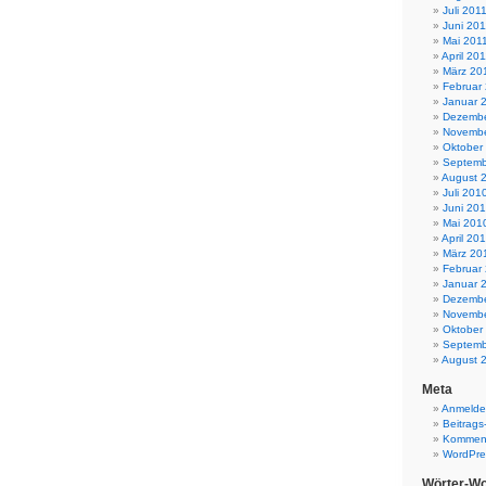
Juli 201
Juni 201
Mai 201
April 20
März 20
Februar
Januar 
Dezembe
Novembe
Oktober
Septemb
August 
Juli 201
Juni 20
Mai 201
April 20
März 20
Februar
Januar 
Dezembe
Novembe
Oktober
Septemb
August 
Meta
Anmeld
Beitrags
Komment
WordPre
Wörter-Wo