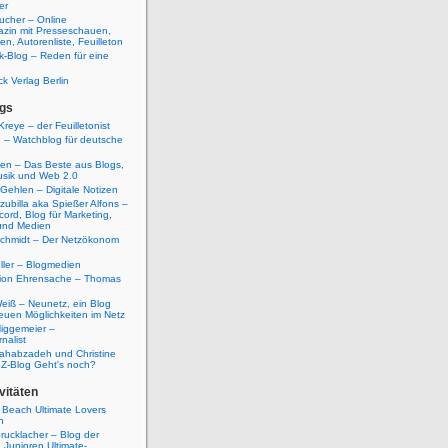
er
ucher – Online
azin mit Presseschauen,
n, Autorenliste, Feuilleton
k-Blog – Reden für eine
ck Verlag Berlin
gs
Kreye – der Feuilletonist
g – Watchblog für deutsche
ten – Das Beste aus Blogs,
usik und Web 2.0
 Gehlen – Digitale Notizen
zubilla aka Spießer Alfons –
cord, Blog für Marketing,
und Medien
Schmidt – Der Netzökonom
ller – Blogmedien
etion Ehrensache – Thomas
eiß – Neunetz, ein Blog
euen Möglichkeiten im Netz
iggemeier –
nalist
ahabzadeh und Christine
SZ-Blog Geht's noch?
vitäten
 Beach Ultimate Lovers
n
rucklacher – Blog der
Junioren Ultimate-