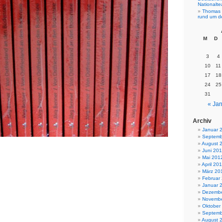
Nationalt
Thomas 
rund um d
M
D
3
4
10
11
17
18
24
25
31
« Jan
Archiv
Januar 
Septemb
August 
Juni 20
Mai 201
April 20
März 20
Februar
Januar 
Dezembe
Novembe
Oktober
Septemb
August 