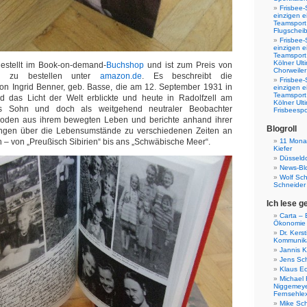
Frisbee-
einzigen e
Teamsport 
Flugscheib
Frisbee-
einzigen e
Teamsport
Kölner Ul
estellt im Book-on-demand-
Buchshop
und ist zum Preis von
Chorweiler
h zu bestellen unter
amazon.de
. Es beschreibt die
Frisbee-
on Ingrid Benner, geb. Basse, die am 12. September 1931 in
einzigen e
Teamsport
nd das Licht der Welt erblickte und heute in Radolfzell am
Kölner Ul
ls Sohn und doch als weitgehend neutraler Beobachter
Frisbeespo
soden aus ihrem bewegten Leben und berichte anhand ihrer
Blogroll
ngen über die Lebensumstände zu verschiedenen Zeiten an
11 Monat
 – von „Preußisch Sibirien“ bis ans „Schwäbische Meer“.
Kiefer
Düsseldo
News-Bl
Wolf Sc
Schneider
Ich lese g
Carta – B
Ökonomie
Dr. Kers
Kommunika
Jannis K
Jens Sch
Klaus E
Michael 
Niggemeye
Fernsehle
Mike Sc