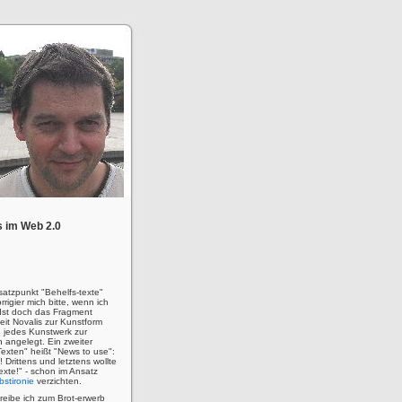
 im Web 2.0
satzpunkt "Behelfs-texte"
rigier mich bitte, wenn ich
! Ist doch das Fragment
eit Novalis zur Kunstform
 jedes Kunstwerk zur
n angelegt. Ein zweiter
Texten" heißt "News to use":
u! Drittens und letztens wollte
 Texte!" - schon im Ansatz
bstironie
verzichten.
hreibe ich zum Brot-erwerb