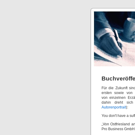
Buchveröffe
Für die Zukunft si
ersten sowie von 
von einzelnen Erzä
dahin dreht sich 
Autorenportrait
):
You don't have a suff
„Von Ostfriesland 
Pro Business GmbH,