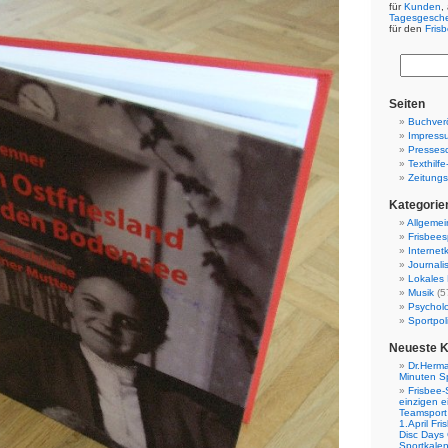
für
Kunden
,
Tagesgesch
für den
Fris
Seiten
Buchverö
Impress
Presses
Texthilf
Zeitungs
Kategorie
Allgemei
Frisbees
Internetk
Journali
Lokales 
Musik
(5
Psychol
Sportpoli
Neueste 
Dr.Herma
Minuten S
Frisbee-
einzigen e
Teamsport 
1.April Fr
Disc Days
Sportkale