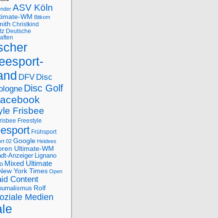
ASV Köln
ender
ltimate-WM
Bitkom
mith
Christkind
tz
Deutsche
aften
scher
eesport-
and
DFV
Disc
Disc Golf
ologne
acebook
yle Frisbee
risbee Freestyle
eesport
Frühsport
Google
rt 02
Heidees
oren Ultimate-WM
adt-Anzeiger
Lignano
Mixed Ultimate
o
New York Times
Open
id Content
Rolf
journalismus
oziale Medien
ale