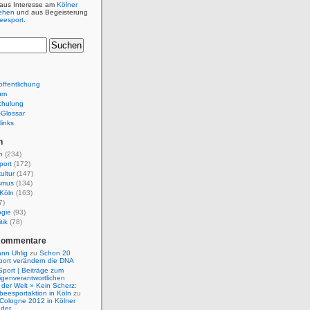
 aus Interesse am
Kölner
ehen
und aus Begeisterung
beesport
.
ffentlichung
um
chulung
e-Glossar
links
n
n
(234)
port
(172)
ultur
(147)
smus
(134)
Köln
(163)
7)
ogie
(93)
tik
(78)
Kommentare
nn Uhlig
zu
Schon 20
port verändern die DNA
Sport | Beiträge zum
igenverantwortlichen
der Welt » Kein Scherz:
isbeesportaktion in Köln
zu
 Cologne 2012 in Kölner
nder