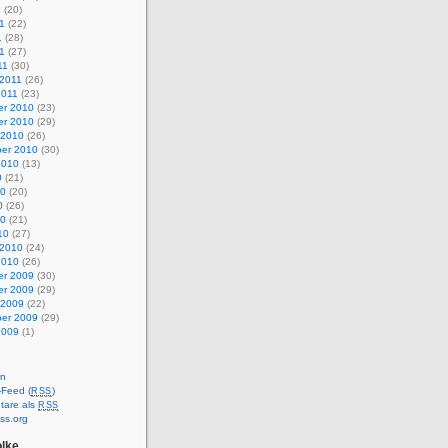
1
(20)
1
(22)
1
(28)
11
(27)
11
(30)
 2011
(26)
2011
(23)
r 2010
(23)
r 2010
(29)
 2010
(26)
er 2010
(30)
2010
(13)
0
(21)
10
(20)
0
(26)
10
(21)
10
(27)
 2010
(24)
2010
(26)
r 2009
(30)
r 2009
(29)
 2009
(22)
er 2009
(29)
2009
(1)
en
-Feed (
)
RSS
are als
RSS
ss.org
lke