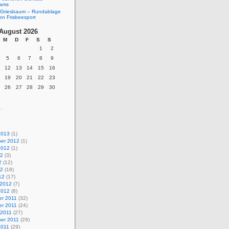
eams
Griesbaum – Rundablage
en Frisbeesport
August 2026
M
D
F
S
S
1
2
5
6
7
8
9
12
13
14
15
16
19
20
21
22
23
26
27
28
29
30
.
2013
(1)
er 2012
(1)
2012
(1)
12
(3)
2
(12)
12
(18)
12
(17)
 2012
(7)
2012
(8)
r 2011
(32)
r 2011
(24)
 2011
(27)
er 2011
(29)
2011
(29)