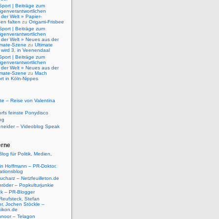
Sport | Beiträge zum
igenverantwortlichen
der Welt » Papier-
en falten
zu
Origami-Frisbee
Sport | Beiträge zum
igenverantwortlichen
 der Welt » Neues aus der
timate-Szene
zu
Ultimate
 wird 3. in Veenendaal
Sport | Beiträge zum
igenverantwortlichen
 der Welt » Neues aus der
timate-Szene
zu
Mach
rt in Köln-Nippes
e – Reise von Valentina
rfs feinste Ponydisco
og
hneider – Videoblog Speak
erne
log für Politik, Medien,
tin Hoffmann – PR-Doktor.
tionsblog
ucharz – Netzfeuilleton.de
röder – Popkulturjunkie
ck – PR-Blogger
Reufsteck, Stefan
r, Jochen Stöckle –
xikon.de
hnoor – Telagon