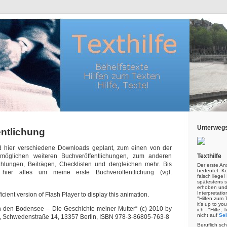
Unterwegs
ntlichung
nd hier verschiedene Downloads geplant, zum einen von der
möglichen weiteren Buchveröffentlichungen, zum anderen
Texthilfe
hlungen, Beiträgen, Checklisten und dergleichen mehr. Bis
Der erste An
bedeutet: Kor
hier alles um meine erste Buchveröffentlichung (vgl.
falsch liege
spätestens s
erhoben und
Interpretatio
icient version of Flash Player to display this animation.
"Hilfen zum 
it's up to yo
an den Bodensee – Die Geschichte meiner Mutter“ (c) 2010 by
ich - "Hilfe,
nicht auf
Sel
 Schwedenstraße 14, 13357 Berlin, ISBN 978-3-86805-763-8
Beruflich sc