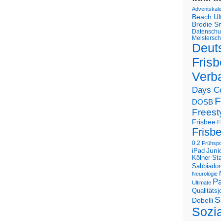
Adventskal
Beach U
Brodie S
Datenschu
Meistersch
Deut
Frisb
Verb
Days C
F
DOSB
Freest
Frisbee
F
Frisb
0.2
Frühspo
Juni
iPad
Kölner St
Sabbiador
Neurologie
Pa
Ultimate
Qualitäts
S
Dobelli
Sozi