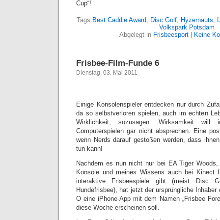
Cup“!
Tags:
Best Caddie Award
,
Disc Golf
,
Hyzernauts
,
L
Volkspark Potsdam
Abgelegt in
Frisbeesport
|
Keine K
Frisbee-Film-Funde 6
Dienstag, 03. Mai 2011
Einige Konsolenspieler entdecken nur durch Zufal
da so selbstverloren spielen, auch im echten Leb
Wirklichkeit, sozusagen. Wirksamkeit will
Computerspielen gar nicht absprechen. Eine posi
wenn Nerds darauf gestoßen werden, dass ihnen
tun kann!
Nachdem es nun nicht nur bei EA Tiger Woods, 
Konsole und meines Wissens auch bei Kinect fü
interaktive Frisbeespiele gibt (meist Disc G
Hundefrisbee), hat jetzt der ursprüngliche Inha
O eine iPhone-App mit dem Namen „Frisbee For
diese Woche erscheinen soll.