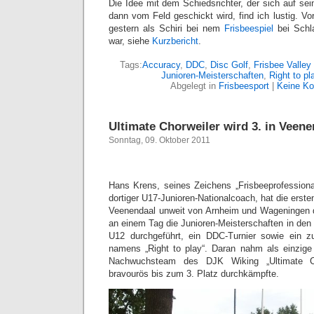
Die Idee mit dem Schiedsrichter, der sich auf sei
dann vom Feld geschickt wird, find ich lustig. Vor
gestern als Schiri bei nem
Frisbeespiel
bei Schl
war, siehe
Kurzbericht
.
Tags:
Accuracy
,
DDC
,
Disc Golf
,
Frisbee Valle
Junioren-Meisterschaften
,
Right to pl
Abgelegt in
Frisbeesport
|
Keine K
Ultimate Chorweiler wird 3. in Veene
Sonntag, 09. Oktober 2011
Hans Krens, seines Zeichens „Frisbeeprofessiona
dortiger U17-Junioren-Nationalcoach, hat die ersten
Veenendaal unweit von Arnheim und Wageningen d
an einem Tag die Junioren-Meisterschaften in den
U12 durchgeführt, ein DDC-Turnier sowie ein zu
namens „Right to play“. Daran nahm als einzig
Nachwuchsteam des DJK Wiking „Ultimate Cho
bravourös bis zum 3. Platz durchkämpfte.