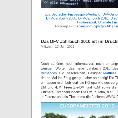
Tags:
Deutscher Frisbeesport-Verband
,
DFV-Jahb
DFV-Jahrbuch 2008
,
DFV-Jahrbuch 2010
,
Disc
Frisbeesport
,
Ultimate Fri
Abgelegt in
Frisbeesport
,
Sportpolitik
|
Ke
Das DFV Jahrbuch 2010 ist im Druck
Mittwoch, 15. Juni 2011
Noch schöner, noch informativer, noch umfangr
wenigen Worten das neue Jahrbuch 2010 d
Verbandes
e.V. beschreiben. Designer
Matthias
dritten Mal ins Zeug gelegt – aber so richtig! Di
umfassen reich bebildert die Höhepunkte des verg
DM und -EM, Freestyle-DM und -EM sowie die za
Ultimate-Entscheidungen: Die DM in Jena, die C
in Florenz und als Titelthema die Junioren-WM/U1