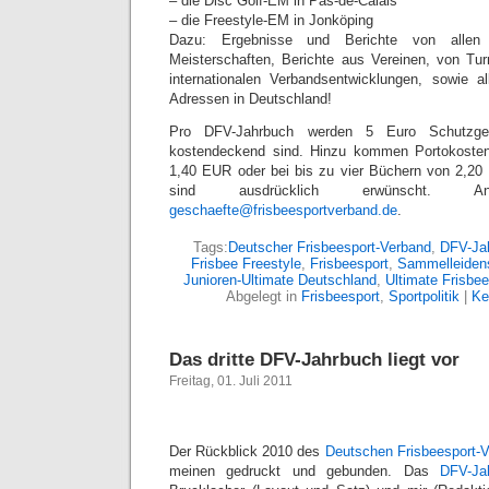
– die Disc Golf-EM in Pas-de-Calais
– die Freestyle-EM in Jonköping
Dazu: Ergebnisse und Berichte von allen D
Meisterschaften, Berichte aus Vereinen, von Tur
internationalen Verbandsentwicklungen, sowie all
Adressen in Deutschland!
Pro DFV-Jahrbuch werden 5 Euro Schutzgeb
kostendeckend sind. Hinzu kommen Portokosten
1,40 EUR oder bei bis zu vier Büchern von 2,2
sind ausdrücklich erwünscht. 
geschaefte@frisbeesportverband.de
.
Tags:
Deutscher Frisbeesport-Verband
,
DFV-Ja
Frisbee Freestyle
,
Frisbeesport
,
Sammelleiden
Junioren-Ultimate Deutschland
,
Ultimate Frisbee
Abgelegt in
Frisbeesport
,
Sportpolitik
|
Ke
Das dritte DFV-Jahrbuch liegt vor
Freitag, 01. Juli 2011
Der Rückblick 2010 des
Deutschen Frisbeesport-
meinen gedruckt und gebunden. Das
DFV-Ja