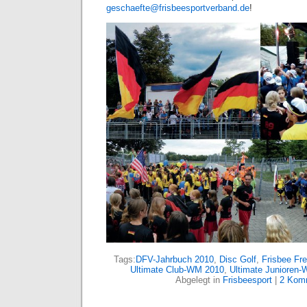
geschaefte@frisbeesportverband.de
!
Tags:
DFV-Jahrbuch 2010
,
Disc Golf
,
Frisbee Fre
Ultimate Club-WM 2010
,
Ultimate Junioren
Abgelegt in
Frisbeesport
|
2 Kom