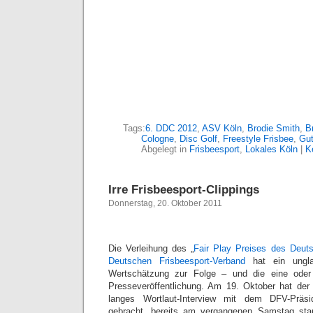
Tags:
6. DDC 2012
,
ASV Köln
,
Brodie Smith
,
B
Cologne
,
Disc Golf
,
Freestyle Frisbee
,
Gu
Abgelegt in
Frisbeesport
,
Lokales Köln
|
K
Irre Frisbeesport-Clippings
Donnerstag, 20. Oktober 2011
Die Verleihung des „
Fair Play Preises des Deut
Deutschen Frisbeesport-Verband
hat ein ungla
Wertschätzung zur Folge – und die eine oder
Presseveröffentlichung. Am 19. Oktober hat de
langes Wortlaut-Interview mit dem DFV-Präsi
gebracht, bereits am vergangenen Samstag stan