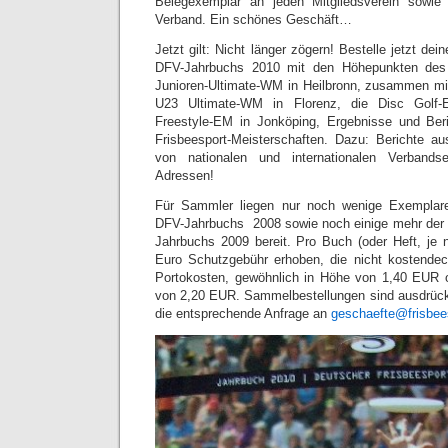
Belegexemplar an jeden Mitgliedsverein sowi
Verband. Ein schönes Geschäft…
Jetzt gilt: Nicht länger zögern! Bestelle jetzt de
DFV-Jahrbuchs 2010 mit den Höhepunkten des
Junioren-Ultimate-WM in Heilbronn, zusammen mi
U23 Ultimate-WM in Florenz, die Disc Golf-
Freestyle-EM in Jonköping, Ergebnisse und Ber
Frisbeesport-Meisterschaften. Dazu: Berichte au
von nationalen und internationalen Verbandse
Adressen!
Für Sammler liegen nur noch wenige Exemplar
DFV-Jahrbuchs 2008 sowie noch einige mehr der
Jahrbuchs 2009 bereit. Pro Buch (oder Heft, je
Euro Schutzgebühr erhoben, die nicht kostend
Portokosten, gewöhnlich in Höhe von 1,40 EUR 
von 2,20 EUR. Sammelbestellungen sind ausdrückli
die entsprechende Anfrage an
geschaefte@frisbee