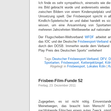
Ich finde es sehr sympathisch, einerseits wie die
ins Bild gebracht wurde und andererseits wieda
zwischen Bildern von einem Kinderspielplatz und 
Umsetzung spielt. Der Frisbeesport spricht in al
Kindlich-Spielerische an und dabei handelt es sic
wissen, um eine Ansammlung von Sportarten,
mehreren Jahrzehnten Wettbewerbe auf nationaler 
Der Flugscheiben-Weltverband
WFDF
arbeitet a
das IOC und der Deutsche
Frisbeesport-Verband
s
durch den DOSB. Immerhin wurde dem Verband im 
Play Preis des Deutschen Sports“ verliehen!
Tags:
Deutscher Frisbeesport-Verband
,
DFV
,
D
Sportarten
,
Frisbeesport
,
Kettenjeklüngel
,
Köl
Abgelegt in
Frisbeesport
,
Lokales Köln
|
K
Frisbee-Film-Funde 52
Freitag, 23. Dezember 2011
Zugegeben, es ist nicht nötig. Einverstand
Meinetwegen, das braucht kein Mensch! D
nachfolgende Filmchen einem guten Zweck, nämli