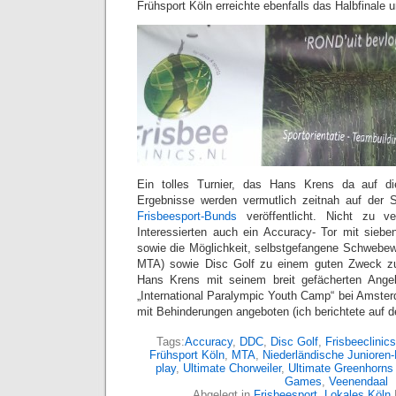
Frühsport Köln erreichte ebenfalls das Halbfinale u
Ein tolles Turnier, das Hans Krens da auf di
Ergebnisse werden vermutlich zeitnah auf der 
Frisbeesport-Bunds
veröffentlicht. Nicht zu v
Interessierten auch ein Accuracy- Tor mit sieben
sowie die Möglichkeit, selbstgefangene Schwebe
MTA) sowie Disc Golf zu einem guten Zweck zu 
Hans Krens mit seinem breit gefächerten Ang
„International Paralympic Youth Camp“ bei Amste
mit Behinderungen angeboten (ich berichtete auf 
Tags:
Accuracy
,
DDC
,
Disc Golf
,
Frisbeeclinics
Frühsport Köln
,
MTA
,
Niederländische Junioren-
play
,
Ultimate Chorweiler
,
Ultimate Greenhorns
Games
,
Veenendaal
Abgelegt in
Frisbeesport
,
Lokales Köln