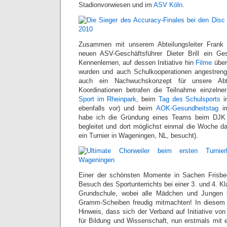
Stadionvorwiesen und im
ASV Köln
.
Zusammen mit unserem Abteilungsleiter Frank 
neuen ASV-Geschäftsführer Dieter Brill ein G
Kennenlernen, auf dessen Initiative hin
Filme
über 
wurden und auch Schulkooperationen angestrengt
auch ein Nachwuchskonzept für unsere Abte
Koordinationen betrafen die Teilnahme einzelne
Sport im Rheinpark
, beim
Tag des Schulsports
in
ebenfalls vor) und beim
AOK-Gesundheitstag
im
habe ich die Gründung eines Teams beim DJK W
begleitet und dort möglichst einmal die Woche da
ein Turnier in Wageningen, NL, besucht).
Einer der schönsten Momente in Sachen Frisbe
Besuch des Sportunterrichts bei einer 3. und 4. Kl
Grundschule, wobei alle Mädchen und Jungen
Gramm-Scheiben freudig mitmachten! In diese
Hinweis, dass sich der Verband auf Initiative vo
für Bildung und Wissenschaft, nun erstmals mit