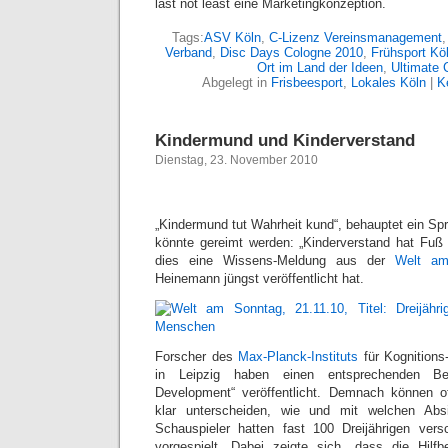
last not least eine Marketingkonzeption.
Tags:
ASV Köln
,
C-Lizenz Vereinsmanagement
Verband
,
Disc Days Cologne 2010
,
Frühsport Kö
Ort im Land der Ideen
,
Ultimate 
Abgelegt in
Frisbeesport
,
Lokales Köln
|
K
Kindermund und Kinderverstand
Dienstag, 23. November 2010
„Kindermund tut Wahrheit kund“, behauptet ein Sp
könnte gereimt werden: „Kinderverstand hat Fuß 
dies eine Wissens-Meldung aus der
Welt am
Heinemann jüngst veröffentlicht hat.
Forscher des
Max-Planck-Instituts
für Kognitions
in Leipzig haben einen entsprechenden Bei
Development“ veröffentlicht. Demnach können of
klar unterscheiden, wie und mit welchen Abs
Schauspieler hatten fast 100 Dreijährigen vers
vorgespielt. Dabei zeigte sich, dass die Hilfbe