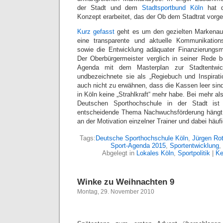
der Stadt und dem
Stadtsportbund Köln
hat 
Konzept erarbeitet, das der Ob dem Stadtrat vorge
Kurz gefasst
geht es um den gezielten Markenauf
eine transparente und aktuelle Kommunikations-
sowie die Entwicklung adäquater Finanzierungsm
Der Oberbürgermeister verglich in seiner Rede 
Agenda mit dem Masterplan zur Stadtentwick
undbezeichnete sie als „Regiebuch und Inspiratio
auch nicht zu erwähnen, dass die Kassen leer sind
in Köln keine „Strahlkraft“ mehr habe. Bei mehr al
Deutschen Sporthochschule in der Stadt ist
entscheidende Thema Nachwuchsförderung hängt
an der Motivation einzelner Trainer und dabei häuf
Tags:
Deutsche Sporthochschule Köln
,
Jürgen Ro
Sport-Agenda 2015
,
Sportentwicklung
,
Abgelegt in
Lokales Köln
,
Sportpolitik
|
Ke
Winke zu Weihnachten 9
Montag, 29. November 2010