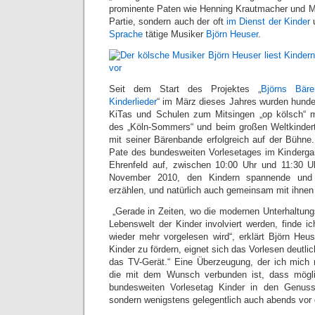
prominente Paten wie Henning Krautmacher und M
Partie, sondern auch der oft
im Dienst der Kinder
Sprache
tätige Musiker
Björn Heuser
.
Seit dem Start des Projektes „
Björns Bär
Kinderlieder
“ im März dieses Jahres wurden hunder
KiTas und Schulen zum Mitsingen „op kölsch“ 
des „Köln-Sommers“ und beim großen Weltkinder
mit seiner Bärenbande erfolgreich auf der Bühne.
Pate des bundesweiten Vorlesetages im Kindergart
Ehrenfeld auf, zwischen 10:00 Uhr und 11:30 U
November 2010, den Kindern spannende und 
erzählen, und natürlich auch gemeinsam mit ihnen
„Gerade in Zeiten, wo die modernen Unterhaltungs
Lebenswelt der Kinder involviert werden, finde i
wieder mehr vorgelesen wird“, erklärt Björn Heu
Kinder zu fördern, eignet sich das Vorlesen deutli
das TV-Gerät.“ Eine Überzeugung, der ich mich 
die mit dem Wunsch verbunden ist, dass mögli
bundesweiten Vorlesetag Kinder in den Genu
sondern wenigstens gelegentlich auch abends vor