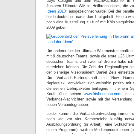
Days Cologne und dem Nachwuchsturnier in 
Junioren Ultimate-WM in Heilbronn dabei, die z
Ideen 2010
“ ausgezeichnet wurde. Bei der paral
beide deutsche Teams den Titel geholt! Hierzu wir
noch eine Ausstellung zu fünf mit Köln verquickt
2009 geben.
Die anderen beiden Ultimate-Weltmeisterschaften
mit 9 deutschen Teams, sowie die erste U23 Ultim
deutschen Teams und zweimal Bronze habe ich 
miterleben können. Die Zahl der Regionalligen ni
der bisherige Vizepräsident Daniel Zeis einsetzt
Die Verbands-Partnerschaft mit New Game
Napieralski, entwickelt sich weiterhin positiv mi
die seinen Lieferpaketen beiliegen, mit einem 
Kaufs über seinen
www.frisbeeshop.com
, mit 
Verbands-Nachrichten sowie mit der Versendung 
neuen Verbandsgruppen.
Leider kommt die Verbandsentwicklung immer no
nach wie vor vier Kernbereiche künftig not
Ausbildungsordnung (in Arbeit), eine Schuloffens
einem Programm), weitere Medienproduktionen (es