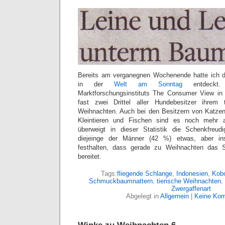
Bereits am verganegnen Wochenende hatte ich da
in der
Welt am Sonntag
entdeckt.
Marktforschungsinstituts The Consumer View i
fast zwei Drittel aller Hundebesitzer ihre
Weihnachten. Auch bei den Besitzern von Katzen
Kleintieren und Fischen sind es noch mehr a
überweigt in dieser Statistik die Schenkfreu
diejeinge der Männer (42 %) etwas, aber in
festhalten, dass gerade zu Weihnachten das S
bereitet.
Tags:
fliegende Schlange
,
Indonesien
,
Kob
Schmuckbaumnattern
,
tierische Weihnachten
,
Zwergaffenart
Abgelegt in
Allgemein
|
Keine Kom