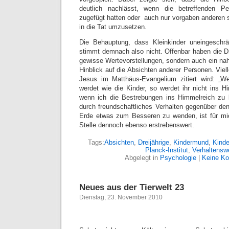
deutlich nachlässt, wenn die betreffenden 
zugefügt hatten oder auch nur vorgaben anderen 
in die Tat umzusetzen.
Die Behauptung, dass Kleinkinder uneingeschr
stimmt demnach also nicht. Offenbar haben die Dre
gewisse Wertevorstellungen, sondern auch ein nah
Hinblick auf die Absichten anderer Personen. Viel
Jesus im Matthäus-Evangelium zitiert wird: „W
werdet wie die Kinder, so werdet ihr nicht ins
wenn ich die Bestrebungen ins Himmelreich zu
durch freundschaftliches Verhalten gegenüber de
Erde etwas zum Besseren zu wenden, ist für mic
Stelle dennoch ebenso erstrebenswert.
Tags:
Absichten
,
Dreijährige
,
Kindermund
,
Kinde
Planck-Institut
,
Verhaltensw
Abgelegt in
Psychologie
|
Keine K
Neues aus der Tierwelt 23
Dienstag, 23. November 2010