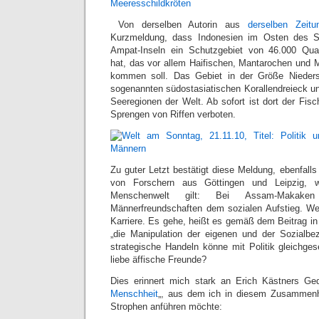
Von derselben Autorin aus
derselben Zeitu
Kurzmeldung, dass Indonesien im Osten des S
Ampat-Inseln ein Schutzgebiet von 46.000 Quadr
hat, das vor allem Haifischen, Mantarochen und 
kommen soll. Das Gebiet in der Größe Nieders
sogenannten südostasiatischen Korallendreieck und
Seeregionen der Welt. Ab sofort ist dort der Fis
Sprengen von Riffen verboten.
Zu guter Letzt bestätigt diese Meldung, ebenfall
von Forschern aus Göttingen und Leipzig, 
Menschenwelt gilt: Bei Assam-Makake
Männerfreundschaften dem sozialen Aufstieg. We
Karriere. Es gehe, heißt es gemäß dem Beitrag in
„die Manipulation der eigenen und der Sozialbe
strategische Handeln könne mit Politik gleichge
liebe äffische Freunde?
Dies erinnert mich stark an Erich Kästners Ged
Menschheit
„, aus dem ich in diesem Zusammenh
Strophen anführen möchte: