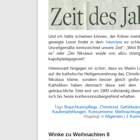
Und ich hätte schwören können, der Kölner mein
geneigte Leser findet in dem
Interview
so schön
Unzeitgemäße kennzeichnet unsere Zeit“, „Wird Br
es“ oder „Der Nikolaus wurde von allzu stren
kaputtpädagogisiert“.
Interessant hingegen ist schon, dass es Martin Lu
auf die katholische Heiligenverehrung das Christki
Nikolaus kleine, sondern besser gleich groß
Katholiken haben demnach diese seit dem 16
gebräuchliche Sitte erst um 1900 vollständig üb
sich bis heute konfessionsübergreifend erhalten.
Tags:
Brauchtumspflege
,
Christkind
,
Gefühlsdus
Kaufempfehlungen
,
Konsumterror
,
Weihnachtsge
Abgelegt in
Allgemein
|
1 Komm
Winke zu Weihnachten 8