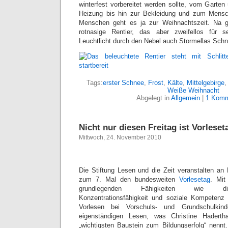
winterfest vorbereitet werden sollte, vom Garte
Heizung bis hin zur Bekleidung und zum Mens
Menschen geht es ja zur Weihnachtszeit. Na 
rotnasige Rentier, das aber zweifellos für s
Leuchtlicht durch den Nebel auch Stormellas Schn
Tags:
erster Schnee
,
Frost
,
Kälte
,
Mittelgebirge
Weiße Weihnacht
Abgelegt in
Allgemein
|
1 Komm
Nicht nur diesen Freitag ist Vorleset
Mittwoch, 24. November 2010
Die Stiftung Lesen und die Zeit veranstalten an
zum 7. Mal den bundesweiten
Vorlesetag
. Mit
grundlegenden Fähigkeiten wie die
Konzentrationsfähigkeit und soziale Kompetenz 
Vorlesen bei Vorschuls- und Grundschulki
eigenständigen Lesen, was Christine Hadert
„wichtigsten Baustein zum Bildungserfolg“ nennt.