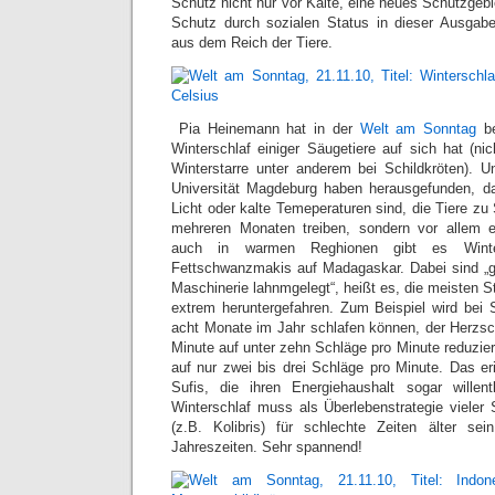
Schutz nicht nur vor Kälte, eine neues Schutzgeb
Schutz durch sozialen Status in dieser Ausgabe
aus dem Reich der Tiere.
Pia Heinemann hat in der
Welt am Sonntag
be
Winterschlaf einiger Säugetiere auf sich hat (ni
Winterstarre unter anderem bei Schildkröten). 
Universität Magdeburg haben herausgefunden, da
Licht oder kalte Temeperaturen sind, die Tiere zu
mehreren Monaten treiben, sondern vor allem 
auch in warmen Reghionen gibt es Winter
Fettschwanzmakis auf Madagaskar. Dabei sind „g
Maschinerie lahnmgelegt“, heißt es, die meisten 
extrem heruntergefahren. Zum Beispiel wird bei S
acht Monate im Jahr schlafen können, der Herzs
Minute auf unter zehn Schläge pro Minute reduzier
auf nur zwei bis drei Schläge pro Minute. Das er
Sufis, die ihren Energiehaushalt sogar willen
Winterschlaf muss als Überlebenstrategie vieler
(z.B. Kolibris) für schlechte Zeiten älter se
Jahreszeiten. Sehr spannend!