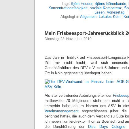
Tags:
Björn Heuser
,
Björns Bärenbande
,
Konzentrationsfähigkeit
,
soziale Kompetenz
,
Sp
Lesen
,
Vorlesetag
Abgelegt in
Allgemein
,
Lokales Köln
|
Ke
Mein Frisbeesport-Jahresrückblick 2
Dienstag, 23. November 2010
Das Jahr in Hinblick auf Frisbeesport-Ereignisse
fällt mir nicht leicht, weil sich einerseits
Geschäftsführer des DFV e.V. seit 5 Jahren und a
Ort in Köln gegenseitig überlagert haben.
Als stellvertretender Abteilungsleiter der
Frisbeesp
mittlerweile 70 Mitgliedern stehe ich nicht in 
immerhin habe ich im Namen des ASV in di
Vereinsmanagement
abgeschlossen (über die i
berichtet hatte), die auch dem Verband zu Gute 
ich neben Turnierdirektor Thomas Boensch und and
die Durchführung der
Disc Days Cologne
i