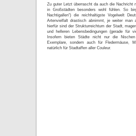
Zu guter Letzt überrascht da auch die Nachricht n
in Großstädten besonders wohl fühlen. So birg
Nachtigallen“) die reichhaltigste Vogelwelt De
Artenvielfalt drastisch abnimmt, je weiter ma
hierfür sind der Strukturreichtum der Stadt, mag
und helleren Lebensbedingungen (gerade für vie
Insofern bieten Städte nicht nur die Nische
Exemplare, sondern auch für Fledermäuse, 
natürlich für Stadtaffen aller Couleur.