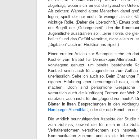
abgefragt, wobei sich erneut die typischen Unte
Alt zeigten: Während ältere Menschen dabei gro
legen, spielt der nur noch für weniger als die H
wichtige Rolle. (Daher die Überschrift.) Etwas pro
der Begriff der „Geborgenheit“, den die Kommunik
Jugendliche ausstrahlen soll, „eine Höhle, die gle
hell ist“ und das Gefühl vermittle, nicht allein zu 
„Digitalien“ auch im Fließtext ins Spiel.)
Einen ernsten Anlass zur Besorgnis sehe ich da
Köcher vom Institut für Demoskopie Allensbach.
vorwiegend genutzt, um bereits bestehende Ko
Kontakt seien auch für Jugendliche zum Aufbau 
unerlässlich. Sehe ich auch so. Beim Chat unter 
eigener Erfahrung eher hervorragend dazu, sich
machen. Doch sind persönliche Gespräche d
vermutlich auch die künftigen) Formen der Web 
ersetzen, auch nicht für die „Jugend von heute“. D
Blätter in ihren Besprechungen in den Vordergr
Hamburger Abendblatt
, oder der ddp-Bericht in der
Die wirklich beunruhigenden Aspekte der Studie n
zum Schluss, obwohl die für mich in die Schla
Verhaltensformen verschlechtern sich insoweit
Kommunikation zunimmt und als die Interessen