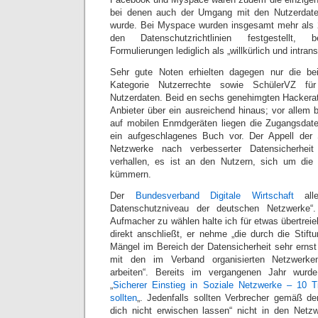
bei denen auch der Umgang mit den Nutzerdate
wurde. Bei Myspace wurden insgesamt mehr als 
den Datenschutzrichtlinien festgestellt
Formulierungen lediglich als „willkürlich und intran
Sehr gute Noten erhielten dagegen nur die be
Kategorie Nutzerrechte sowie SchülerVZ 
Nutzerdaten. Beid en sechs genehimgten Hackerat
Anbieter über ein ausreichend hinaus; vor allem
auf mobilen Enmdgeräten liegen die Zugangsdate
ein aufgeschlagenes Buch vor. Der Appell der 
Netzwerke nach verbesserter Datensicherheit 
verhallen, es ist an den Nutzern, sich um die 
kümmern.
Der
Bundesverband Digitale Wirtschaft
alle
Datenschutzniveau der deutschen Netzwerke“
Aufmacher zu wählen halte ich für etwas übertre
direkt anschließt, er nehme „die durch die Stift
Mängel im Bereich der Datensicherheit sehr ern
mit den im Verband organisierten Netzwerke
arbeiten“. Bereits im vergangenen Jahr wurde 
„
Sicherer Einstieg in Soziale Netzwerke – 10 T
sollten
„. Jedenfalls sollten Verbrecher gemäß d
dich nicht erwischen lassen“ nicht in den Netz