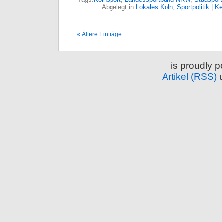
Abgelegt in
Lokales Köln
,
Sportpolitik
|
Ke
« Ältere Einträge
is proudly 
Artikel (RSS)