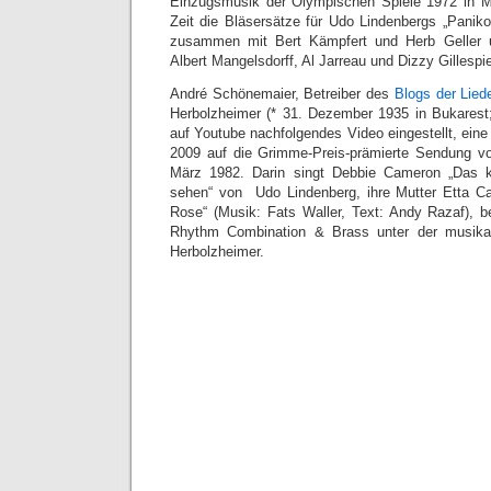
Einzugsmusik der Olympischen Spiele 1972 in M
Zeit die Bläsersätze für Udo Lindenbergs „Panikor
zusammen mit Bert Kämpfert und Herb Geller u
Albert Mangelsdorff, Al Jarreau und Dizzy Gillespi
André Schönemaier, Betreiber des
Blogs der Lied
Herbolzheimer (* 31. Dezember 1935 in Bukarest
auf Youtube nachfolgendes Video eingestellt, e
ine
2009 auf die Grimme-Preis-prämierte Sendung v
März 1982. Darin singt Debbie Cameron „Das
sehen“ von Udo Lindenberg, ihre Mutter Etta C
Rose“ (Musik: Fats Waller, Text: Andy Razaf), 
Rhythm Combination & Brass unter der musikal
Herbolzheimer.