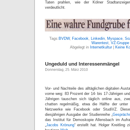
Taten prahlen, wie der Kölner Stadtanzei
verdeutlicht.
Tags:
BVDW
,
Facebook
,
Linkedin
,
Myspace
,
So
Warentest
,
VZ-Gruppe
Abgelegt in
Internetkultur
|
Keine K
Ungeduld und Interessenmängel
Donnerstag, 25. März 2010
Vor- und Nachteile des alltäglichen digitalen Aus
vorne weg: 83 Prozent der 14- bis 17-Jährigen und
Jährigen tauschen sich täglich online aus, zwe
chatten regelmäßig, etwa die Hälfte der unter 
Netzwerke wie Facebook oder StudiVZ. Dies
diesjährigen Ausgabe der Studienreihe „
Gesprächs
das Institut für Demoskopie Allensbach im Aufr
„
Jacobs Krönung
“ erstellt hat. Holger Kreitling 