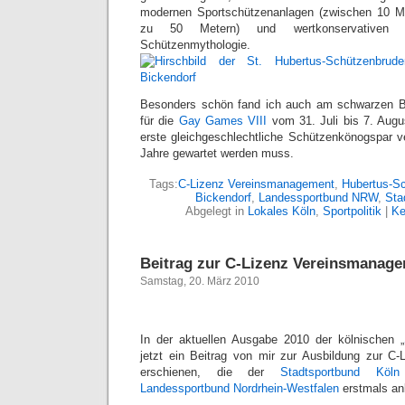
modernen Sportschützenanlagen (zwischen 10 Me
zu 50 Metern) und wertkonservativen D
Schützenmythologie.
Besonders schön fand ich auch am schwarzen B
für die
Gay Games VIII
vom 31. Juli bis 7. Augu
erste gleichgeschlechtliche Schützenkönogspar v
Jahre gewartet werden muss.
Tags:
C-Lizenz Vereinsmanagement
,
Hubertus-Sc
Bickendorf
,
Landessportbund NRW
,
Sta
Abgelegt in
Lokales Köln
,
Sportpolitik
|
Ke
Beitrag zur C-Lizenz Vereinsmanag
Samstag, 20. März 2010
In der aktuellen Ausgabe 2010 der kölnischen „
jetzt ein Beitrag von mir zur Ausbildung zur C
erschienen, die der
Stadtsportbund Köln
Landessportbund Nordrhein-Westfalen
erstmals anb