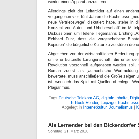
wieder einen Apparat anzustieren.
Allerdings zielt der Leitartikler auf einen and
vergangenen vier, fünf Jahren die Buchmesse „ne
neue Vertriebswege“ diskutiert habe, stehe in d
Konzept von Autor- und Urheberschaft“ im Mitte
Diskussionen um Helene Hegemanns Erstling „Axol
Eckhard Fuhr, dass die vorgeschobene Einst
Kopieren“ die bürgerliche Kultur zu zerstören drohe
Abgesehen von der wirtschaftlichen Bedeutung g
um eine kulturelle Errungenschaft, die unter de
Revolution vorschnell aufgegeben werden soll. 
Roman zuerst als „authentische Wortmeldung
bewertete, muss anschließend die Größe zeigen un
ist, wenn ich das Spiel mit Quellen offenlege. Wen
Plagiarimus.
Tags:
Deutsche Telekom AG
,
digitale Inhalte
,
Digi
E-Book-Reader
,
Leipziger Buchmess
Abgelegt in
Internetkultur
,
Journalismus
|
K
Als Lernender bei den Bickendorfer
Sonntag, 21. März 2010