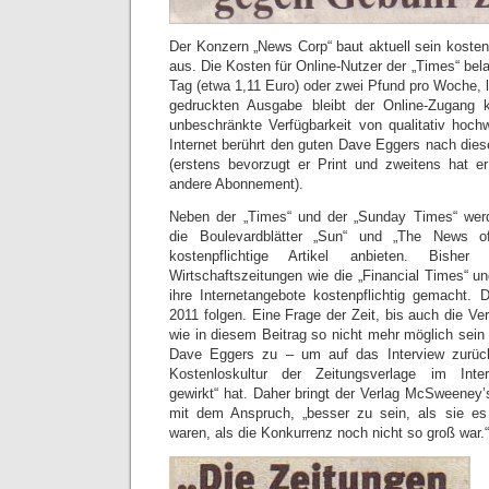
Der Konzern „News Corp“ baut aktuell sein kosten
aus. Die Kosten für Online-Nutzer der „Times“ bela
Tag (etwa 1,11 Euro) oder zwei Pfund pro Woche, l
gedruckten Ausgabe bleibt der Online-Zugang k
unbeschränkte Verfügbarkeit von qualitativ hochw
Internet berührt den guten Dave Eggers nach dies
(erstens bevorzugt er Print und zweitens hat e
andere Abonnement).
Neben der „Times“ und der „Sunday Times“ wer
die Boulevardblätter „Sun“ und „The News o
kostenpflichtige Artikel anbieten. Bisher 
Wirtschaftszeitungen wie die „Financial Times“ un
ihre Internetangebote kostenpflichtig gemacht.
2011 folgen. Eine Frage der Zeit, bis auch die Ver
wie in diesem Beitrag so nicht mehr möglich sein 
Dave Eggers zu – um auf das Interview zurü
Kostenloskultur der Zeitungsverlage im Interne
gewirkt“ hat. Daher bringt der Verlag McSweeney’
mit dem Anspruch, „besser zu sein, als sie e
waren, als die Konkurrenz noch nicht so groß war.“