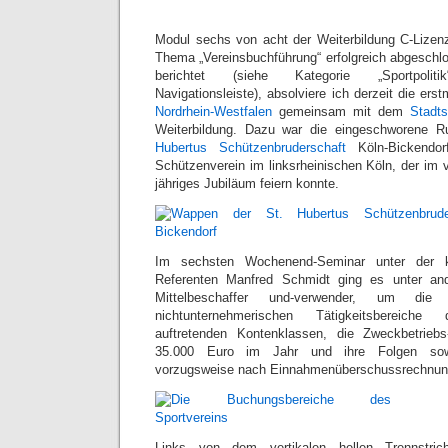
Modul sechs von acht der Weiterbildung C-Liz
Thema „Vereinsbuchführung“ erfolgreich abgesch
berichtet (siehe Kategorie „Sportpol
Navigationsleiste), absolviere ich derzeit die er
Nordrhein-Westfalen
gemeinsam mit dem
Stadt
Weiterbildung. Dazu war die eingeschworene 
Hubertus Schützenbruderschaft
Köln-Bickendor
Schützenverein im linksrheinischen Köln, der im 
jähriges Jubiläum feiern konnte.
Im sechsten Wochenend-Seminar unter der k
Referenten Manfred Schmidt ging es unter a
Mittelbeschaffer und-verwender, um die 
nichtunternehmerischen Tätigkeitsbereiche
auftretenden Kontenklassen, die Zweckbetrieb
35.000 Euro im Jahr und ihre Folgen sowi
vorzugsweise nach Einnahmenüberschussrechnun
Links von dem vertikalen hellen Trennstri