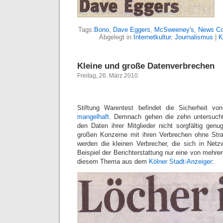
Tags:
Bono
,
Dave Eggers
,
McSweeney's
,
News Co
Abgelegt in
Internetkultur
,
Journalismus
|
K
Kleine und große Datenverbrechen
Freitag, 26. März 2010
Stiftung Warentest befindet die Sicherheit von
mangelhaft
. Demnach gehen die zehn untersucht
den Daten ihrer Mitglieder nicht sorgfältig ge
großen Konzerne mit ihren Verbrechen ohne Str
werden die kleinen Verbrecher, die sich in Netz
Beispiel der Berichterstattung nur eine von mehre
diesem Thema aus dem
Kölner Stadt-Anzeiger
: