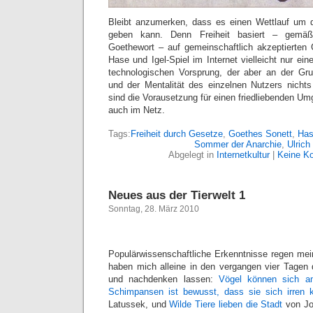
Bleibt anzumerken, dass es einen Wettlauf um die
geben kann. Denn Freiheit basiert – gemäß
Goethewort – auf gemeinschaftlich akzeptierten 
Hase und Igel-Spiel im Internet vielleicht nur ei
technologischen Vorsprung, der aber an der Gru
und der Mentalität des einzelnen Nutzers nicht
sind die Vorausetzung für einen friedliebenden U
auch im Netz.
Tags:
Freiheit durch Gesetze
,
Goethes Sonett
,
Has
Sommer der Anarchie
,
Ulrich
Abgelegt in
Internetkultur
|
Keine K
Neues aus der Tierwelt 1
Sonntag, 28. März 2010
Populärwissenschaftliche Erkenntnisse regen mei
haben mich alleine in den vergangen vier Tagen
und nachdenken lassen:
Vögel können sich a
Schimpansen ist bewusst, dass sie sich irren 
Latussek, und
Wilde Tiere lieben die Stadt
von Jo