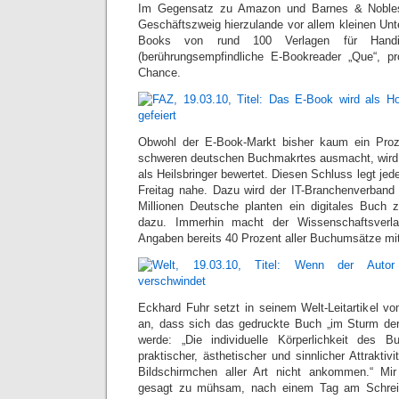
Im Gegensatz zu Amazon und Barnes & Nobles
Geschäftszweig hierzulande vor allem kleinen Un
Books von rund 100 Verlagen für Handi
(berührungsempfindliche E-Bookreader „Que“, pr
Chance.
Obwohl der E-Book-Markt bisher kaum ein Proz
schweren deutschen Buchmakrtes ausmacht, wird e
als Heilsbringer bewertet. Diesen Schluss legt jed
Freitag nahe. Dazu wird der IT-Branchenverband 
Millionen Deutsche planten ein digitales Buch 
dazu. Immerhin macht der Wissenschaftsverl
Angaben bereits 40 Prozent aller Buchumsätze mit
Eckhard Fuhr setzt in seinem Welt-Leitartikel v
an, dass sich das gedruckte Buch „im Sturm der 
werde: „Die individuelle Körperlichkeit des 
praktischer, ästhetischer und sinnlicher Attraktiv
Bildschirmchen aller Art nicht ankommen.“ Mir 
gesagt zu mühsam, nach einem Tag am Schrei